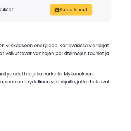
dukset
Katso hinnat
vilkkaaseen energiaan. Karlovasissa vierailijat
at vaikuttavat vanhojen parkitsimojen rauniot ja
nnitys odottaa joka nurkalla. Mykonoksen
 saari on täydellinen vierailijoille, jotka haluavat