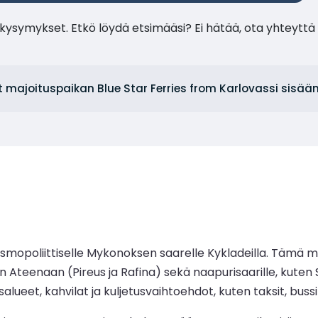
ysymykset. Etkö löydä etsimääsi? Ei hätää, ota yhteyttä 
t majoituspaikan Blue Star Ferries from Karlovassi sisää
opoliittiselle Mykonoksen saarelle Kykladeilla. Tämä mod
 Ateenaan (Pireus ja Rafina) sekä naapurisaarille, kuten Sa
eet, kahvilat ja kuljetusvaihtoehdot, kuten taksit, bussi