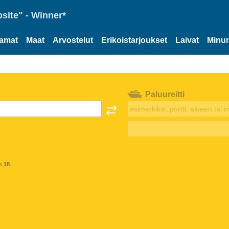
site" - Winner*
tamat
Maat
Arvostelut
Erikoistarjoukset
Laivat
Minun
Paluureitti
< 18