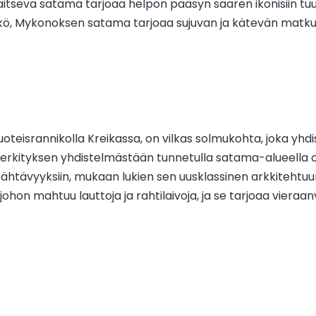
seva satama tarjoaa helpon pääsyn saaren ikonisiin tuul
kö, Mykonoksen satama tarjoaa sujuvan ja kätevän matkus
uoteisrannikolla Kreikassa, on vilkas solmukohta, joka yh
erkityksen yhdistelmästään tunnetulla satama-alueella on 
 nähtävyyksiin, mukaan lukien sen uusklassinen arkkitehtuur
hon mahtuu lauttoja ja rahtilaivoja, ja se tarjoaa vieraan