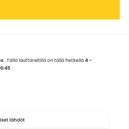
es
.
Tällä lauttareitillä on tällä hetkellä
4 -
16:45
.
aiset lähdöt