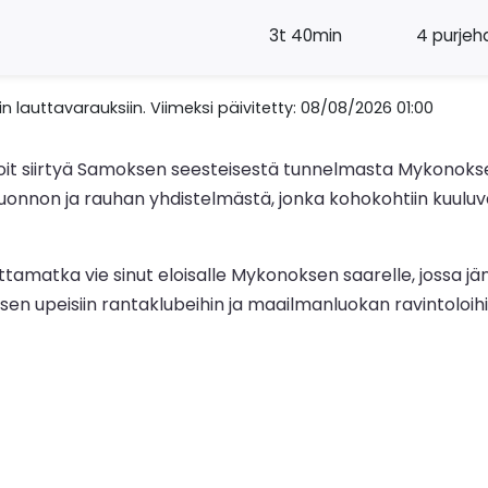
3t 40min
4 purjeh
n lauttavarauksiin. Viimeksi päivitetty: 08/08/2026 01:00
it siirtyä Samoksen seesteisestä tunnelmasta Mykonoksen 
 luonnon ja rauhan yhdistelmästä, jonka kohokohtiin kuuluv
tamatka vie sinut eloisalle Mykonoksen saarelle, jossa jä
 sen upeisiin rantaklubeihin ja maailmanluokan ravintoloihin,