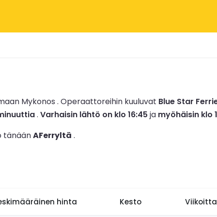
tamaan Mykonos .
Operaattoreihin kuuluvat
Blue Star Ferri
minuuttia
.
Varhaisin lähtö on klo 16:45
ja
myöhäisin klo 
jo tänään
AFerryltä
.
eskimääräinen hinta
Kesto
Viikoitt