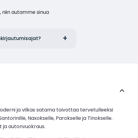
, niin autamme sinua
nkirjautumisajat?
erni ja vilkas satama toivottaa tervetulleeksi
ntorinille, Naxokselle, Parokselle ja Tinokselle.
t ja autonvuokraus.