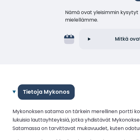
Nämä ovat yleisimmin kysytyt k
mielellämme.
Mitkä ova
Tietoja Mykonos
Mykonoksen satama on tärkein merellinen portti kosm
lukuisia lauttayhteyksiä, jotka yhdistävät Mykonoksen
Satamassa on tarvittavat mukavuudet, kuten odotusalu