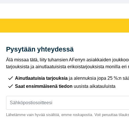
Pysytään yhteydessä
Älä missaa tätä, liity tuhansien AFerryn asiakkaiden joukkoon,
tarjouksista ja ainutlaatuisista erikoistarjouksista monilla eri r
Ainutlaatuisia tarjouksia
ja alennuksia jopa 25 %:n sää
Saat ensimmäisenä tiedon
uusista aikatauluista
Lähetämme vain hyvää sisältöä, emme roskapostia. Voit peruuttaa tilauks