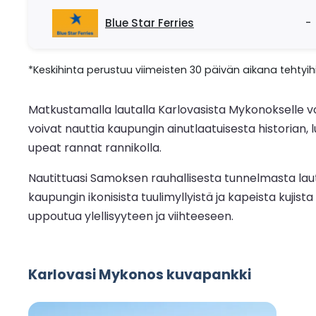
Blue Star Ferries
-
*Keskihinta perustuu viimeisten 30 päivän aikana tehtyihi
Matkustamalla lautalla Karlovasista Mykonokselle vo
voivat nauttia kaupungin ainutlaatuisesta historian,
upeat rannat rannikolla.
Nautittuasi Samoksen rauhallisesta tunnelmasta laut
kaupungin ikonisista tuulimyllyistä ja kapeista kujista
uppoutua ylellisyyteen ja viihteeseen.
Karlovasi Mykonos kuvapankki