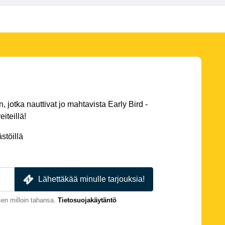
 jotka nauttivat jo mahtavista Early Bird -
eiteillä!
stöillä
Lähettäkää minulle tarjouksia!
en milloin tahansa.
Tietosuojakäytäntö