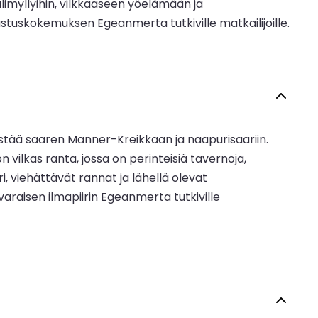
imyllyihin, vilkkaaseen yöelämään ja
tuskokemuksen Egeanmerta tutkiville matkailijoille.
distää saaren Manner-Kreikkaan ja naapurisaariin.
vilkas ranta, jossa on perinteisiä tavernoja,
i, viehättävät rannat ja lähellä olevat
varaisen ilmapiirin Egeanmerta tutkiville