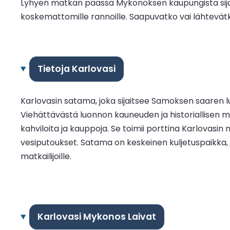
Lyhyen matkan päässä Mykonoksen kaupungista sijait
koskemattomille rannoille. Saapuvatko vai lähtevät
Tietoja Karlovasi
Karlovasin satama, joka sijaitsee Samoksen saaren l
Viehättävästä luonnon kauneuden ja historiallisen m
kahviloita ja kauppoja. Se toimii porttina Karlovasin
vesiputoukset. Satama on keskeinen kuljetuspaikka, jo
matkailijoille.
Karlovasi Mykonos Laivat