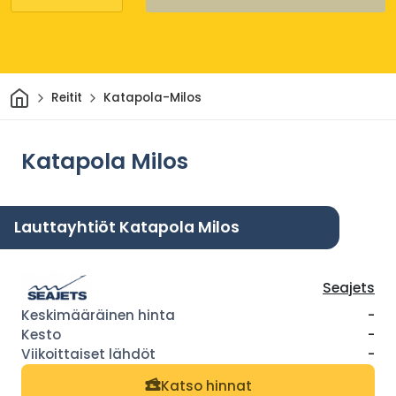
Kotiin
Reitit
Katapola-Milos
Katapola Milos
Lauttayhtiöt Katapola Milos
Seajets
-
-
-
Katso hinnat