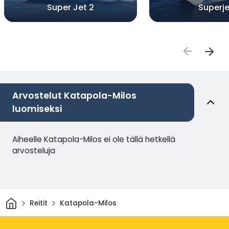
Super Jet 2
Superje
Arvostelut Katapola-Milos
luomiseksi
Aiheelle Katapola-Milos ei ole tällä hetkellä
arvosteluja
Kotiin
Reitit
Katapola-Milos