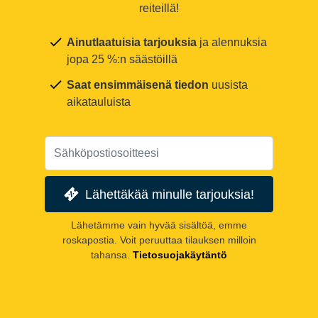
reiteillä!
Ainutlaatuisia tarjouksia
ja alennuksia
jopa 25 %:n säästöillä
Saat ensimmäisenä tiedon
uusista
aikatauluista
Lähettäkää minulle tarjouksia!
Lähetämme vain hyvää sisältöä, emme
roskapostia. Voit peruuttaa tilauksen milloin
tahansa.
Tietosuojakäytäntö