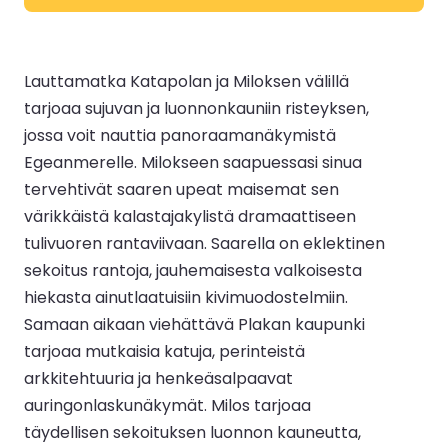
Lauttamatka Katapolan ja Miloksen välillä
tarjoaa sujuvan ja luonnonkauniin risteyksen,
jossa voit nauttia panoraamanäkymistä
Egeanmerelle. Milokseen saapuessasi sinua
tervehtivät saaren upeat maisemat sen
värikkäistä kalastajakylistä dramaattiseen
tulivuoren rantaviivaan. Saarella on eklektinen
sekoitus rantoja, jauhemaisesta valkoisesta
hiekasta ainutlaatuisiin kivimuodostelmiin.
Samaan aikaan viehättävä Plakan kaupunki
tarjoaa mutkaisia katuja, perinteistä
arkkitehtuuria ja henkeäsalpaavat
auringonlaskunäkymät. Milos tarjoaa
täydellisen sekoituksen luonnon kauneutta,