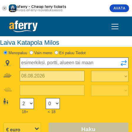
aFerry - Cheap ferry tickets
AVATA
Avaa aFerry-sovelluksessa
Laiva Katapola Milos
Menopaluu
Vain meno
Eri paluu Tiedot
18+
< 18
Haku