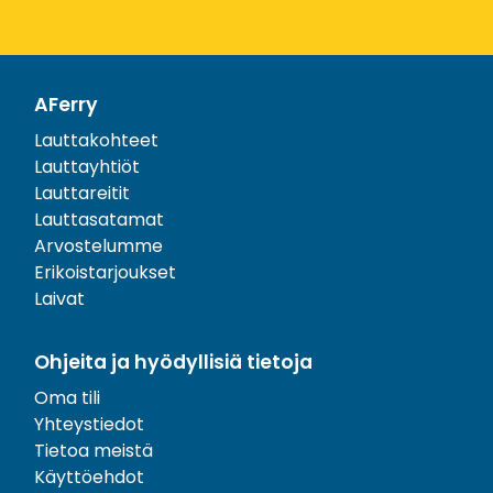
AFerry
Lauttakohteet
Lauttayhtiöt
Lauttareitit
Lauttasatamat
Arvostelumme
Erikoistarjoukset
Laivat
Ohjeita ja hyödyllisiä tietoja
Oma tili
Yhteystiedot
Tietoa meistä
Käyttöehdot