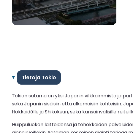
Tietoja Tokio
Tokion satama on yksi Japanin vilkkaimmista ja parh
sekä Japanin sisäisiin että ulkomaisiin kohteisiin. 
Hokkaidōlle ja Shikokuun, sekä kansainvälisille reiteil
Huippuluokan laitteidensa ja tehokkaiden palveluid
ajoneuvoillekin. Sataman keskeinen sijainti tarjoaa 