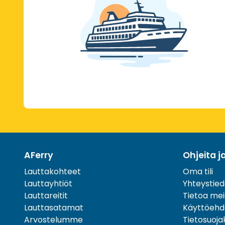
AFerry
Ohjeita j
Lauttakohteet
Oma tili
Lauttayhtiöt
Yhteystied
Lauttareitit
Tietoa mei
Lauttasatamat
Käyttöehd
Arvostelumme
Tietosuoj