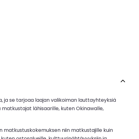
 ja se tarjoaa laajan valikoiman lauttayhteyksiä
matkustajat lähisaarille, kuten Okinawalle,
n matkustuskokemuksen niin matkustajille kuin
ten ostosalueille, kulttuurinähtävyyksiin ja