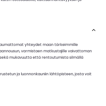
vat saumattomat yhteydet maan tärkeimmille
ivaannousun, varmistaen matkustajille vaivattoman
u sekä mukavuutta että rentoutumista silmällä
ustetun ja luonnonkauniin lähtöpisteen, josta voit