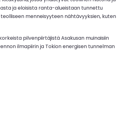
asta ja eloisista ranta-alueistaan tunnettu
in teolliseen menneisyyteen nähtävyyksien, kuten
rkeista pilvenpiirtäjistä Asakusan muinaisiin
rennon ilmapiirin ja Tokion energisen tunnelman