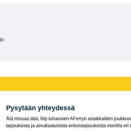
ja
Pysytään yhteydessä
Älä missaa tätä, liity tuhansien AFerryn asiakkaiden joukkoon,
tarjouksista ja ainutlaatuisista erikoistarjouksista monilla eri r