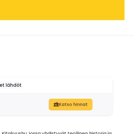
set lähdöt
Katso hinnat
takyushu, jossa yhdistyvät teollinen historia ja