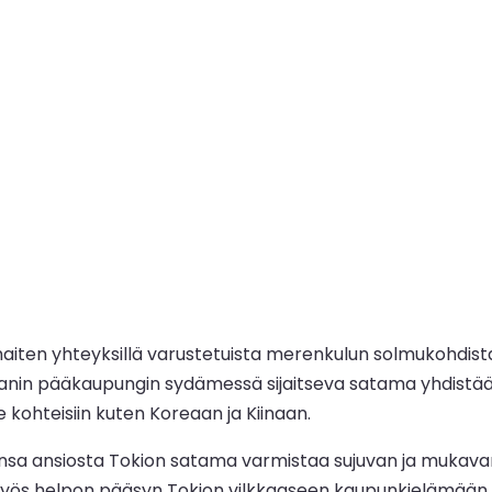
aiten yhteyksillä varustetuista merenkulun solmukohdista,
Japanin pääkaupungin sydämessä sijaitseva satama yhdistää 
le kohteisiin kuten Koreaan ja Kiinaan.
ensa ansiosta Tokion satama varmistaa sujuvan ja mukava
myös helpon pääsyn Tokion vilkkaaseen kaupunkielämään, ku