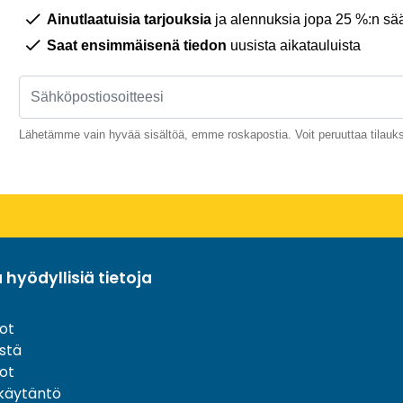
Ainutlaatuisia tarjouksia
ja alennuksia jopa 25 %:n sää
Saat ensimmäisenä tiedon
uusista aikatauluista
Lähetämme vain hyvää sisältöä, emme roskapostia. Voit peruuttaa tilauks
a hyödyllisiä tietoja
ot
stä
ot
akäytäntö