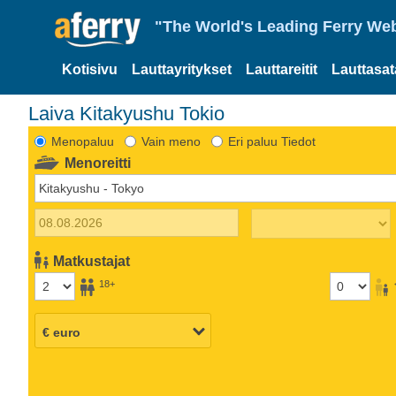
"The World's Leading Ferry Web
Kotisivu
Lauttayritykset
Lauttareitit
Lauttasa
Laiva Kitakyushu Tokio
Menopaluu
Vain meno
Eri paluu Tiedot
Menoreitti
Matkustajat
18+