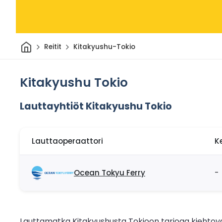
Kotiin
Reitit
Kitakyushu-Tokio
Kitakyushu Tokio
Lauttayhtiöt Kitakyushu Tokio
Lauttaoperaattori
K
Ocean Tokyu Ferry
-
Lauttamatka Kitakyushusta Tokioon tarjoaa kiehtovan