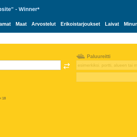
site" - Winner*
tamat
Maat
Arvostelut
Erikoistarjoukset
Laivat
Minun
Paluureitti
< 18