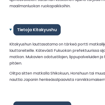
maailmanluokan ruokapaikkoihin.
Tietoja Kitakyushu
Kitakyushun lauttasatama on tärkeä portti matkailij
lauttareiteille. Kätevästi Fukuokan prefektuurissa 
matkan. Mukavien odotustilojen, lippupalveluiden ja
pitäen.
Olitpa sitten matkalla Shikokuun, Honshuun tai muual
nauttia Japanin henkeäsalpaavista rannikkomaisemis