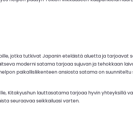
oille, jotka tutkivat Japanin eteläistä aluetta ja tarjoa
sijaitseva moderni satama tarjoaa sujuvan ja tehokkaan la
 helpon paikallisliikenteen ansiosta satama on suunnitelt
le, Kitakyushun lauttasatama tarjoaa hyvin yhteyksillä var
ta seuraavaa seikkailuasi varten.