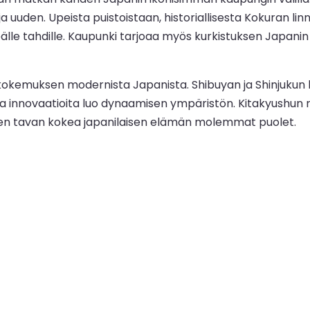
 uuden. Upeista puistoistaan, historiallisesta Kokuran linn
keälle tahdille. Kaupunki tarjoaa myös kurkistuksen Japan
kokemuksen modernista Japanista. Shibuyan ja Shinjukun ko
 ja innovaatioita luo dynaamisen ympäristön. Kitakyushun 
isen tavan kokea japanilaisen elämän molemmat puolet.