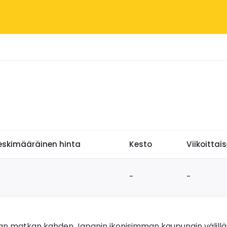
eskimääräinen hinta
Kesto
Viikoittai
-
-
 matkan kahden Japanin ikonisimman kaupungin välillä. Ki