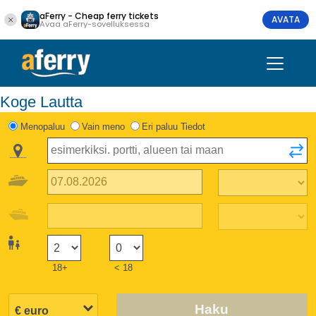
aFerry - Cheap ferry tickets
AVATA
Avaa aFerry-sovelluksessa
Koge Lautta
Menopaluu
Vain meno
Eri paluu Tiedot
18+
< 18
Haku