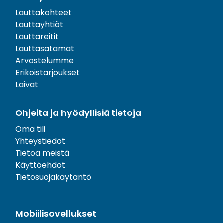
Lauttakohteet
Lauttayhtiöt
Lauttareitit
Lauttasatamat
Arvostelumme
Erikoistarjoukset
Laivat
Ohjeita ja hyödyllisiä tietoja
Oma tili
Yhteystiedot
Tietoa meistä
Käyttöehdot
Tietosuojakäytäntö
Mobiilisovellukset