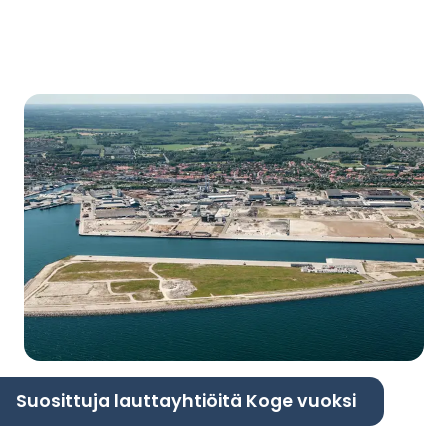
Suosittuja lauttayhtiöitä Koge vuoksi