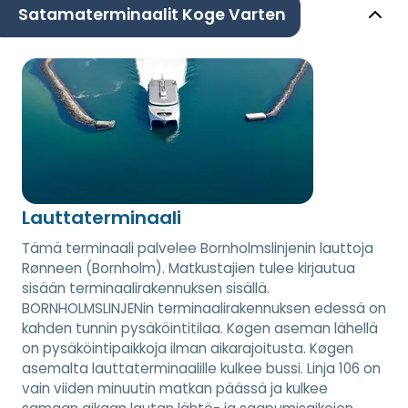
Satamaterminaalit Koge Varten
Lauttaterminaali
Tämä terminaali palvelee Bornholmslinjenin lauttoja
Rønneen (Bornholm). Matkustajien tulee kirjautua
sisään terminaalirakennuksen sisällä.
BORNHOLMSLINJENin terminaalirakennuksen edessä on
kahden tunnin pysäköintitilaa. Køgen aseman lähellä
on pysäköintipaikkoja ilman aikarajoitusta. Køgen
asemalta lauttaterminaalille kulkee bussi. Linja 106 on
vain viiden minuutin matkan päässä ja kulkee