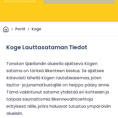
Kotiin
Portit
Koge
Koge Lauttasataman Tiedot
Tanskan Sjællandin alueella sijaitseva Kögen
satama on tärkeä liikenteen keskus. Se sijaitsee
kätevästi lähellä Kögen rautatieasemaa, joten
lautta- ja junamatkustajille on helppo pääsy sinne.
Tämä vakiintunut satama yhdistää eri kohteisiin ja
tarjoaa saumattomia liikennevaihtoehtoja
erityisesti niille, jotka haluavat tutustua ympäröiviin
alueisiin.