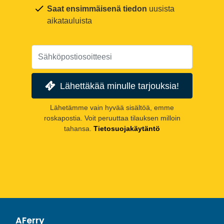
Saat ensimmäisenä tiedon
uusista
aikatauluista
Lähettäkää minulle tarjouksia!
Lähetämme vain hyvää sisältöä, emme
roskapostia. Voit peruuttaa tilauksen milloin
tahansa.
Tietosuojakäytäntö
AFerry