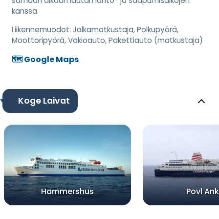
samaan aikaan lautan lähtö- ja saapumisaikojen
kanssa.
Liikennemuodot:
Jalkamatkustaja, Polkupyörä,
Moottoripyörä, Vakioauto, Pakettiauto (matkustaja)
🗺️ Google Maps
Koge Laivat
Hammershus
Povl Ank