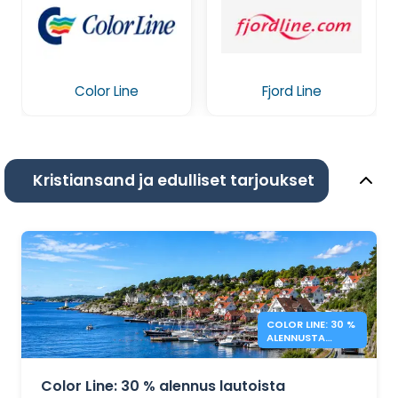
Color Line
Fjord Line
Kristiansand ja edulliset tarjoukset
COLOR LINE: 30 %
ALENNUSTA
TANSKA –
NORJA-
LAIVAMATKOISTA
Color Line: 30 % alennus lautoista