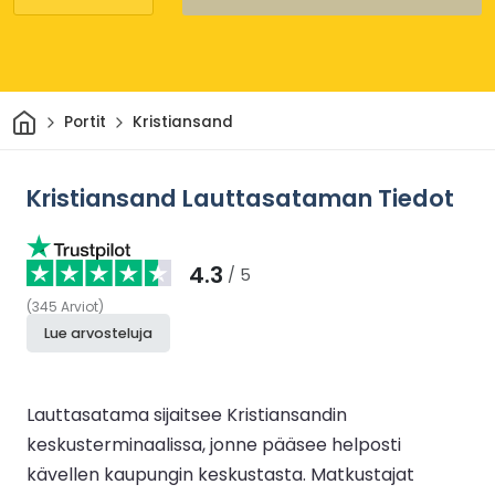
Kotiin
Portit
Kristiansand
Kristiansand Lauttasataman Tiedot
4.3
/ 5
(
345
Arviot
)
Lue arvosteluja
Lauttasatama sijaitsee Kristiansandin
keskusterminaalissa, jonne pääsee helposti
kävellen kaupungin keskustasta. Matkustajat