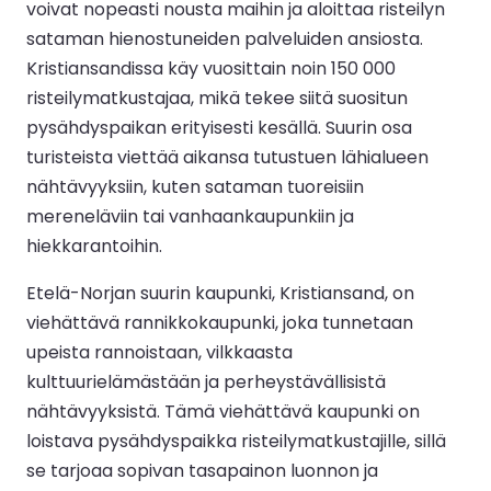
voivat nopeasti nousta maihin ja aloittaa risteilyn
sataman hienostuneiden palveluiden ansiosta.
Kristiansandissa käy vuosittain noin 150 000
risteilymatkustajaa, mikä tekee siitä suositun
pysähdyspaikan erityisesti kesällä. Suurin osa
turisteista viettää aikansa tutustuen lähialueen
nähtävyyksiin, kuten sataman tuoreisiin
mereneläviin tai vanhaankaupunkiin ja
hiekkarantoihin.
Etelä-Norjan suurin kaupunki, Kristiansand, on
viehättävä rannikkokaupunki, joka tunnetaan
upeista rannoistaan, vilkkaasta
kulttuurielämästään ja perheystävällisistä
nähtävyyksistä. Tämä viehättävä kaupunki on
loistava pysähdyspaikka risteilymatkustajille, sillä
se tarjoaa sopivan tasapainon luonnon ja