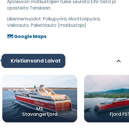
Ajoneuvon matkustajien tulee seurata E39-tietä ja
opasteita Tanskaan.
Liikennemuodot:
Polkupyörä, Moottoripyörä,
Vakioauto, Pakettiauto (matkustaja)
🗺️ Google Maps
Kristiansand Laivat
MS
Stavangerfjord
Fjord FS