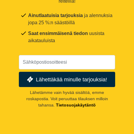
reiteillä!
Ainutlaatuisia tarjouksia
ja alennuksia
jopa 25 %:n säästöillä
Saat ensimmäisenä tiedon
uusista
aikatauluista
Lähettäkää minulle tarjouksia!
Lähetämme vain hyvää sisältöä, emme
roskapostia. Voit peruuttaa tilauksen milloin
tahansa.
Tietosuojakäytäntö