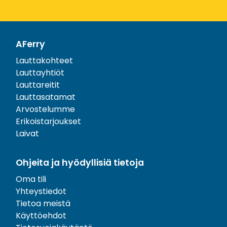
AFerry
Lauttakohteet
Lauttayhtiöt
Lauttareitit
Lauttasatamat
Arvostelumme
Erikoistarjoukset
Laivat
Ohjeita ja hyödyllisiä tietoja
Oma tili
Yhteystiedot
Tietoa meistä
Käyttöehdot