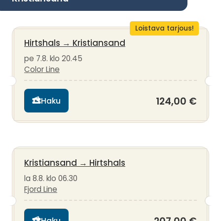
Loistava tarjous!
Hirtshals
→
Kristiansand
pe 7.8. klo 20.45
Color Line
124,00 €
Haku
Kristiansand
→
Hirtshals
la 8.8. klo 06.30
Fjord Line
Haku