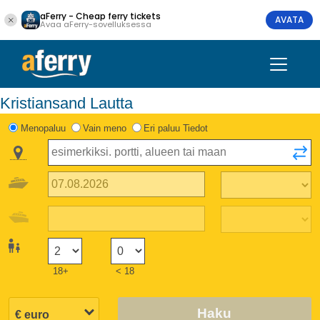
aFerry - Cheap ferry tickets
AVATA
Avaa aFerry-sovelluksessa
Kristiansand Lautta
Menopaluu
Vain meno
Eri paluu Tiedot
18+
< 18
Haku