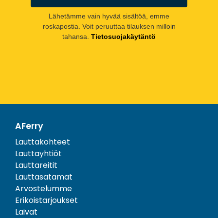
Lähetämme vain hyvää sisältöä, emme
roskapostia. Voit peruuttaa tilauksen milloin
tahansa.
Tietosuojakäytäntö
AFerry
Lauttakohteet
Lauttayhtiöt
Lauttareitit
Lauttasatamat
Arvostelumme
Erikoistarjoukset
Laivat