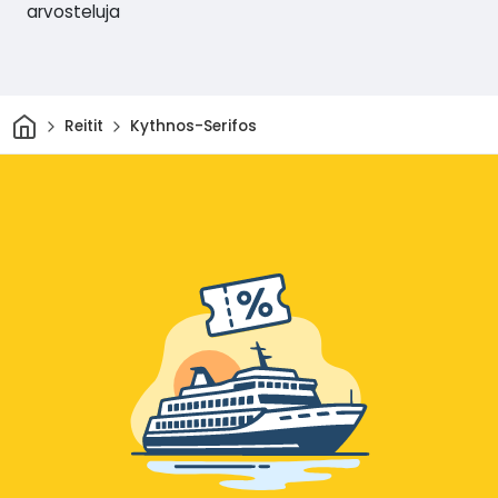
arvosteluja
Kotiin
Reitit
Kythnos-Serifos