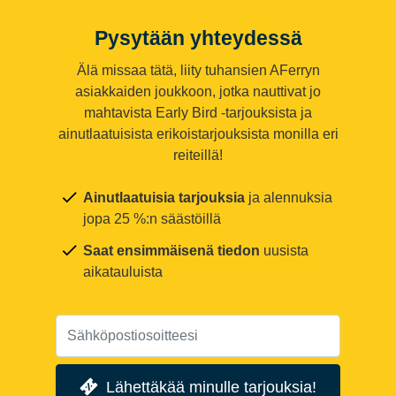
Pysytään yhteydessä
Älä missaa tätä, liity tuhansien AFerryn
asiakkaiden joukkoon, jotka nauttivat jo
mahtavista Early Bird -tarjouksista ja
ainutlaatuisista erikoistarjouksista monilla eri
reiteillä!
Ainutlaatuisia tarjouksia
ja alennuksia
jopa 25 %:n säästöillä
Saat ensimmäisenä tiedon
uusista
aikatauluista
Lähettäkää minulle tarjouksia!