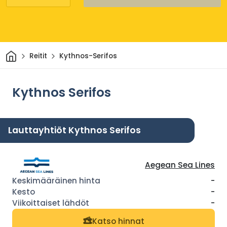
Kotiin
Reitit
Kythnos-Serifos
Kythnos Serifos
Lauttayhtiöt Kythnos Serifos
Aegean Sea Lines
-
-
-
Katso hinnat