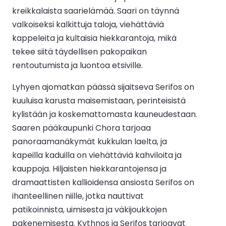
kreikkalaista saarielämää. Saari on täynnä
valkoiseksi kalkittuja taloja, viehättäviä
kappeleita ja kultaisia hiekkarantoja, mikä
tekee siitä täydellisen pakopaikan
rentoutumista ja luontoa etsiville.
Lyhyen ajomatkan päässä sijaitseva Serifos on
kuuluisa karusta maisemistaan, perinteisistä
kylistään ja koskemattomasta kauneudestaan.
Saaren pääkaupunki Chora tarjoaa
panoraamanäkymät kukkulan laelta, ja
kapeilla kaduilla on viehättäviä kahviloita ja
kauppoja. Hiljaisten hiekkarantojensa ja
dramaattisten kallioidensa ansiosta Serifos on
ihanteellinen niille, jotka nauttivat
patikoinnista, uimisesta ja väkijoukkojen
pakenemisesta. Kythnos ja Serifos tarjoavat