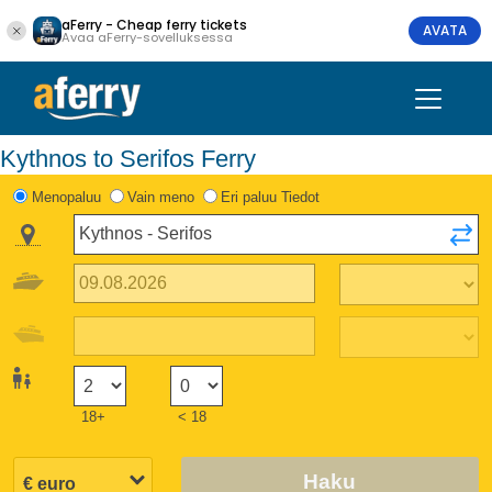
aFerry - Cheap ferry tickets
AVATA
Avaa aFerry-sovelluksessa
Kythnos to Serifos Ferry
Menopaluu
Vain meno
Eri paluu Tiedot
18+
< 18
Haku