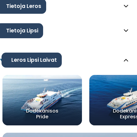
Tietoja Leros
Tietoja Lipsi
Leros Lipsi Laivat
Dodekanisos
Dodekani
Pride
Expres