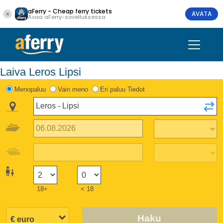
aFerry - Cheap ferry tickets
AVATA
Avaa aFerry-sovelluksessa
Laiva Leros Lipsi
Menopaluu
Vain meno
Eri paluu Tiedot
18+
< 18
Haku