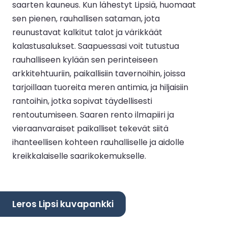
saarten kauneus. Kun lähestyt Lipsiä, huomaat
sen pienen, rauhallisen sataman, jota
reunustavat kalkitut talot ja värikkäät
kalastusalukset. Saapuessasi voit tutustua
rauhalliseen kylään sen perinteiseen
arkkitehtuuriin, paikallisiin tavernoihin, joissa
tarjoillaan tuoreita meren antimia, ja hiljaisiin
rantoihin, jotka sopivat täydellisesti
rentoutumiseen. Saaren rento ilmapiiri ja
vieraanvaraiset paikalliset tekevät siitä
ihanteellisen kohteen rauhalliselle ja aidolle
kreikkalaiselle saarikokemukselle.
Leros Lipsi kuvapankki