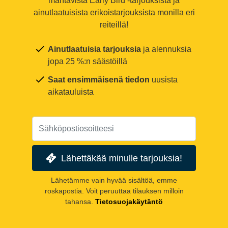
mahtavista Early Bird -tarjouksista ja
ainutlaatuisista erikoistarjouksista monilla eri
reiteillä!
Ainutlaatuisia tarjouksia
ja alennuksia
jopa 25 %:n säästöillä
Saat ensimmäisenä tiedon
uusista
aikatauluista
Lähettäkää minulle tarjouksia!
Lähetämme vain hyvää sisältöä, emme
roskapostia. Voit peruuttaa tilauksen milloin
tahansa.
Tietosuojakäytäntö