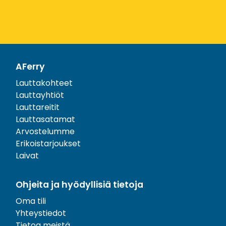
AFerry
Lauttakohteet
Lauttayhtiöt
Lauttareitit
Lauttasatamat
Arvostelumme
Erikoistarjoukset
Laivat
Ohjeita ja hyödyllisiä tietoja
Oma tili
Yhteystiedot
Tietoa meistä