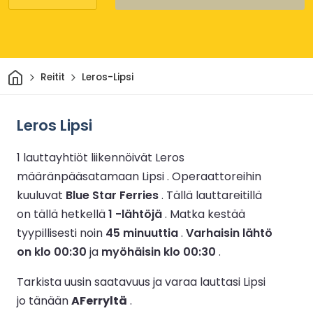
Kotiin
Reitit
Leros-Lipsi
Leros Lipsi
1 lauttayhtiöt liikennöivät Leros
määränpääsatamaan Lipsi .
Operaattoreihin
kuuluvat
Blue Star Ferries
.
Tällä lauttareitillä
on tällä hetkellä
1 -lähtöjä
.
Matka kestää
tyypillisesti noin
45 minuuttia
.
Varhaisin lähtö
on klo 00:30
ja
myöhäisin klo 00:30
.
Tarkista uusin saatavuus ja varaa lauttasi Lipsi
jo tänään
AFerryltä
.