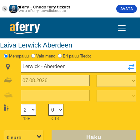
aFerry - Cheap ferry tickets
AVATA
Avaa aFerry-sovelluksessa
Laiva Lerwick Aberdeen
Menopaluu
Vain meno
Eri paluu Tiedot
18+
< 18
Haku