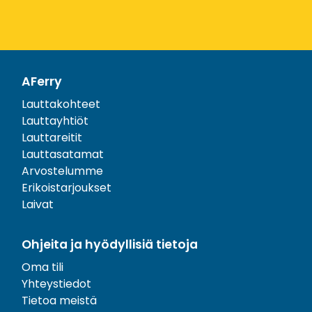
AFerry
Lauttakohteet
Lauttayhtiöt
Lauttareitit
Lauttasatamat
Arvostelumme
Erikoistarjoukset
Laivat
Ohjeita ja hyödyllisiä tietoja
Oma tili
Yhteystiedot
Tietoa meistä