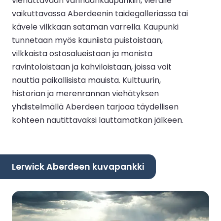
viehättävään vanhaankaupunkiin, vieraile
vaikuttavassa Aberdeenin taidegalleriassa tai
kävele vilkkaan sataman varrella. Kaupunki
tunnetaan myös kauniista puistoistaan,
vilkkaista ostosalueistaan ja monista
ravintoloistaan ja kahviloistaan, joissa voit
nauttia paikallisista mauista. Kulttuurin,
historian ja merenrannan viehätyksen
yhdistelmällä Aberdeen tarjoaa täydellisen
kohteen nautittavaksi lauttamatkan jälkeen.
Lerwick Aberdeen kuvapankki