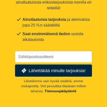
ainutlaatuisista erikoistarjouksista monilla eri
reiteillä!
Ainutlaatuisia tarjouksia
ja alennuksia
jopa 25 %:n säästöillä
Saat ensimmäisenä tiedon
uusista
aikatauluista
Lähettäkää minulle tarjouksia!
Lähetämme vain hyvää sisältöä, emme
roskapostia. Voit peruuttaa tilauksen milloin
tahansa.
Tietosuojakäytäntö