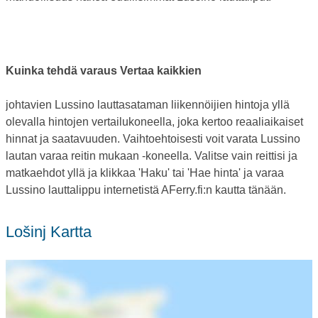
Kuinka tehdä varaus Vertaa kaikkien
johtavien Lussino lauttasataman liikennöijien hintoja yllä
olevalla hintojen vertailukoneella, joka kertoo reaaliaikaiset
hinnat ja saatavuuden. Vaihtoehtoisesti voit varata Lussino
lautan varaa reitin mukaan -koneella. Valitse vain reittisi ja
matkaehdot yllä ja klikkaa 'Haku' tai 'Hae hinta' ja varaa
Lussino lauttalippu internetistä AFerry.fi:n kautta tänään.
Lošinj Kartta