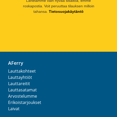
Lähetämme vain hyvää sisältöä, emme
roskapostia. Voit peruuttaa tilauksen milloin
tahansa.
Tietosuojakäytäntö
AFerry
Lauttakohteet
Lauttayhtiöt
Lauttareitit
Lauttasatamat
Arvostelumme
Erikoistarjoukset
Laivat