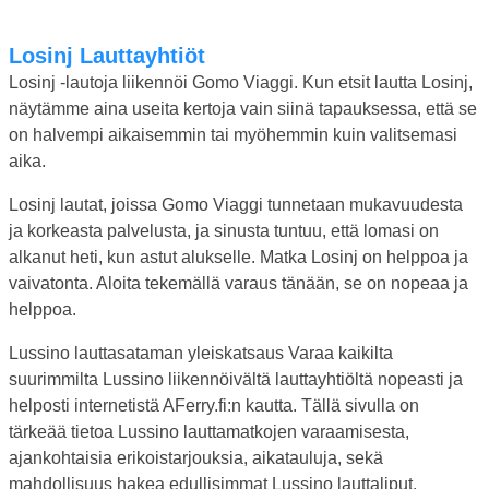
Losinj Lauttayhtiöt
Losinj -lautoja liikennöi Gomo Viaggi. Kun etsit lautta Losinj,
näytämme aina useita kertoja vain siinä tapauksessa, että se
on halvempi aikaisemmin tai myöhemmin kuin valitsemasi
aika.
Losinj lautat, joissa Gomo Viaggi tunnetaan mukavuudesta
ja korkeasta palvelusta, ja sinusta tuntuu, että lomasi on
alkanut heti, kun astut alukselle. Matka Losinj on helppoa ja
vaivatonta. Aloita tekemällä varaus tänään, se on nopeaa ja
helppoa.
Lussino lauttasataman yleiskatsaus Varaa kaikilta
suurimmilta Lussino liikennöivältä lauttayhtiöltä nopeasti ja
helposti internetistä AFerry.fi:n kautta. Tällä sivulla on
tärkeää tietoa Lussino lauttamatkojen varaamisesta,
ajankohtaisia erikoistarjouksia, aikatauluja, sekä
mahdollisuus hakea edullisimmat Lussino lauttaliput.