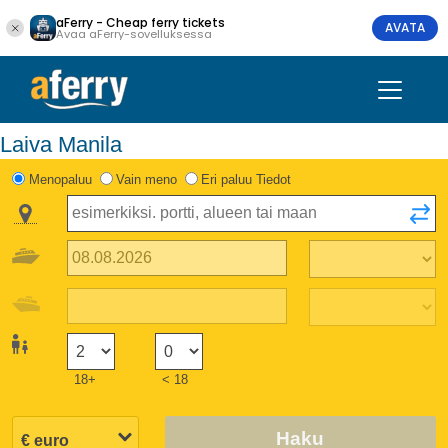
aFerry - Cheap ferry tickets
AVATA
Avaa aFerry-sovelluksessa
Laiva Manila
Menopaluu
Vain meno
Eri paluu Tiedot
18+
< 18
Haku