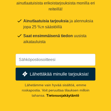
ainutlaatuisista erikoistarjouksista monilla eri
reiteillä!
Ainutlaatuisia tarjouksia
ja alennuksia
jopa 25 %:n säästöillä
Saat ensimmäisenä tiedon
uusista
aikatauluista
Lähettäkää minulle tarjouksia!
Lähetämme vain hyvää sisältöä, emme
roskapostia. Voit peruuttaa tilauksen milloin
tahansa.
Tietosuojakäytäntö