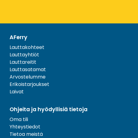
AFerry
Lauttakohteet
Lauttayhtiöt
Lauttareitit
Lauttasatamat
Arvostelumme
Erikoistarjoukset
Laivat
Ohjeita ja hyödyllisiä tietoja
Oma tili
Yhteystiedot
Tietoa meistä