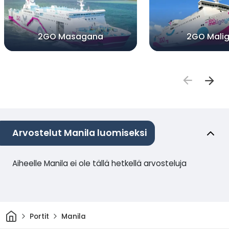
2GO Masagana
2GO Mali
Arvostelut Manila luomiseksi
Aiheelle Manila ei ole tällä hetkellä arvosteluja
Kotiin
Portit
Manila