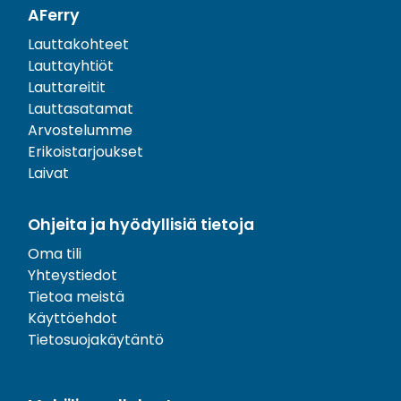
AFerry
Lauttakohteet
Lauttayhtiöt
Lauttareitit
Lauttasatamat
Arvostelumme
Erikoistarjoukset
Laivat
Ohjeita ja hyödyllisiä tietoja
Oma tili
Yhteystiedot
Tietoa meistä
Käyttöehdot
Tietosuojakäytäntö