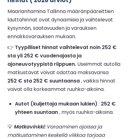
hinnat ( 2026 arviot)
Maarianhamina Tallinna määränpääreittien
lauttahinnat ovat dynaamisia ja vaihtelevat
kysynnän, saatavuuden ja varauksen
ennakkovarauksen mukaan.
👉
Tyypilliset hinnat vaihtelevat noin 252 €
sta yli 252 € vuodenajasta ja
ajoneuvotyypistä riippuen.
Useimmat autolla
matkustavat voivat odottaa maksavansa
252 € sta 252 € suuntaansa
, vaikka hinnat
voivat olla korkeammat ruuhka-aikoina.
Autot (kuljettaja mukaan lukien)
:
252 €
yhteen suuntaan
, myös ruuhka-aikoina.
💡
Matkavinkki:
Varaaminen ajoissa ja
matkustaminen keskellä viikkoa tarjoaa