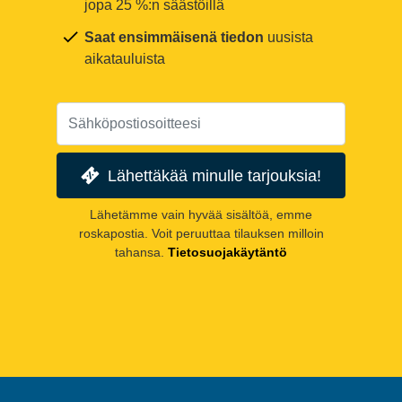
jopa 25 %:n säästöillä
Saat ensimmäisenä tiedon
uusista
aikatauluista
Lähettäkää minulle tarjouksia!
Lähetämme vain hyvää sisältöä, emme
roskapostia. Voit peruuttaa tilauksen milloin
tahansa.
Tietosuojakäytäntö