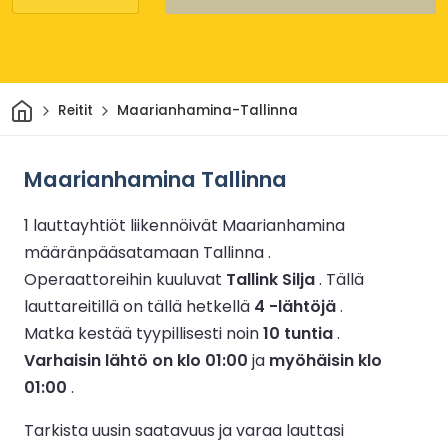
Kotiin
Reitit
Maarianhamina-Tallinna
Maarianhamina Tallinna
1 lauttayhtiöt liikennöivät Maarianhamina
määränpääsatamaan Tallinna .
Operaattoreihin kuuluvat
Tallink Silja
.
Tällä
lauttareitillä on tällä hetkellä
4 -lähtöjä
.
Matka kestää tyypillisesti noin
10 tuntia
.
Varhaisin lähtö on klo 01:00
ja
myöhäisin klo
01:00
.
Tarkista uusin saatavuus ja varaa lauttasi