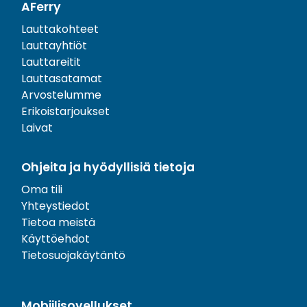
AFerry
Lauttakohteet
Lauttayhtiöt
Lauttareitit
Lauttasatamat
Arvostelumme
Erikoistarjoukset
Laivat
Ohjeita ja hyödyllisiä tietoja
Oma tili
Yhteystiedot
Tietoa meistä
Käyttöehdot
Tietosuojakäytäntö
Mobiilisovellukset