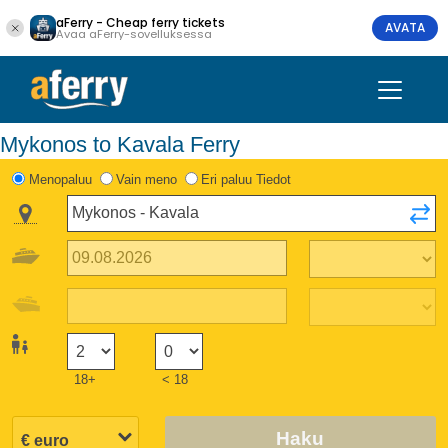
aFerry - Cheap ferry tickets
AVATA
Avaa aFerry-sovelluksessa
Mykonos to Kavala Ferry
Menopaluu
Vain meno
Eri paluu Tiedot
18+
< 18
Haku