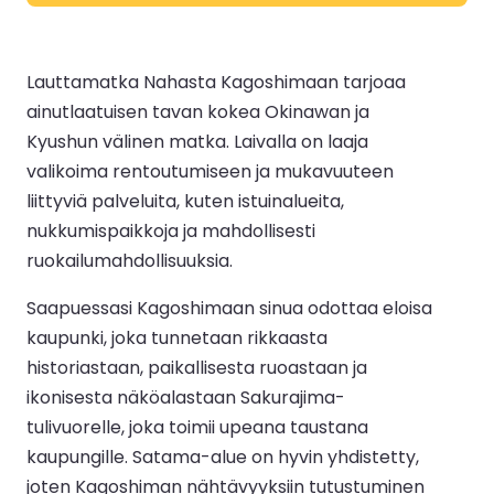
Lauttamatka Nahasta Kagoshimaan tarjoaa
ainutlaatuisen tavan kokea Okinawan ja
Kyushun välinen matka. Laivalla on laaja
valikoima rentoutumiseen ja mukavuuteen
liittyviä palveluita, kuten istuinalueita,
nukkumispaikkoja ja mahdollisesti
ruokailumahdollisuuksia.
Saapuessasi Kagoshimaan sinua odottaa eloisa
kaupunki, joka tunnetaan rikkaasta
historiastaan, paikallisesta ruoastaan ja
ikonisesta näköalastaan Sakurajima-
tulivuorelle, joka toimii upeana taustana
kaupungille. Satama-alue on hyvin yhdistetty,
joten Kagoshiman nähtävyyksiin tutustuminen