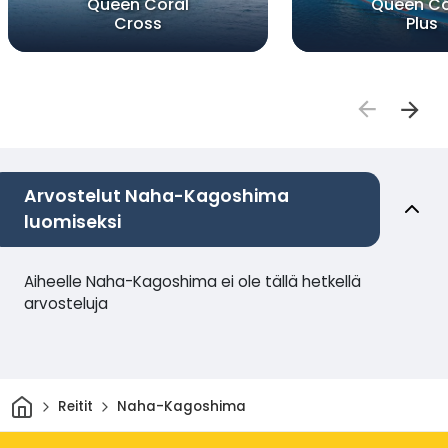
Queen Coral
Queen Co
Cross
Plus
Arvostelut Naha-Kagoshima
luomiseksi
Aiheelle Naha-Kagoshima ei ole tällä hetkellä
arvosteluja
Kotiin
Reitit
Naha-Kagoshima