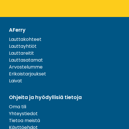
AFerry
Lauttakohteet
Lauttayhtiöt
Lauttareitit
Lauttasatamat
Arvostelumme
Erikoistarjoukset
Laivat
Ohjeita ja hyödyllisiä tietoja
Oma tili
Yhteystiedot
Tietoa meistä
Käyttöehdot