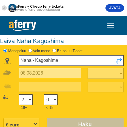
aFerry - Cheap ferry tickets
AVATA
Avaa aFerry-sovelluksessa
Laiva Naha Kagoshima
Menopaluu
Vain meno
Eri paluu Tiedot
18+
< 18
Haku