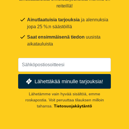
reiteillä!
Ainutlaatuisia tarjouksia
ja alennuksia
jopa 25 %:n säästöillä
Saat ensimmäisenä tiedon
uusista
aikatauluista
Lähettäkää minulle tarjouksia!
Lähetämme vain hyvää sisältöä, emme
roskapostia. Voit peruuttaa tilauksen milloin
tahansa.
Tietosuojakäytäntö