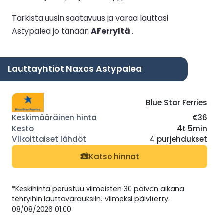
Tarkista uusin saatavuus ja varaa lauttasi
Astypalea jo tänään
AFerryltä
.
Lauttayhtiöt Naxos Astypalea
Blue Star Ferries
€36
4t 5min
4 purjehdukset
Katso hinnat
*Keskihinta perustuu viimeisten 30 päivän aikana
tehtyihin lauttavarauksiin. Viimeksi päivitetty:
08/08/2026 01:00