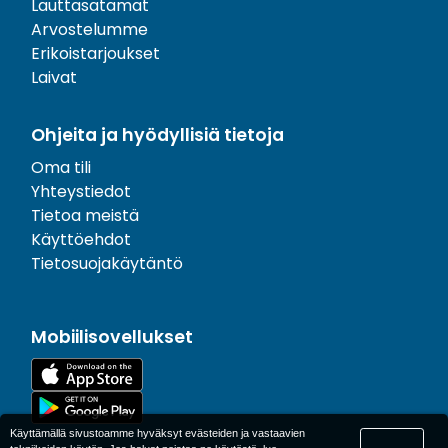
Lauttasatamat
Arvostelumme
Erikoistarjoukset
Laivat
Ohjeita ja hyödyllisiä tietoja
Oma tili
Yhteystiedot
Tietoa meistä
Käyttöehdot
Tietosuojakäytäntö
Mobiilisovellukset
Käyttämällä sivustoamme hyväksyt evästeiden ja vastaavien