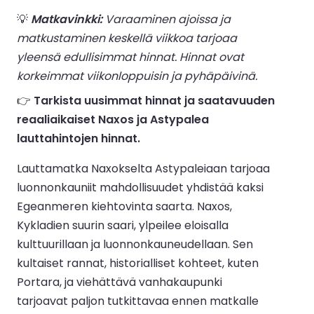
💡
Matkavinkki:
Varaaminen ajoissa ja
matkustaminen keskellä viikkoa tarjoaa
yleensä edullisimmat hinnat. Hinnat ovat
korkeimmat viikonloppuisin ja pyhäpäivinä.
👉
Tarkista uusimmat hinnat ja saatavuuden
reaaliaikaiset Naxos ja Astypalea
lauttahintojen hinnat.
Lauttamatka Naxokselta Astypaleiaan tarjoaa
luonnonkauniit mahdollisuudet yhdistää kaksi
Egeanmeren kiehtovinta saarta. Naxos,
Kykladien suurin saari, ylpeilee eloisalla
kulttuurillaan ja luonnonkauneudellaan. Sen
kultaiset rannat, historialliset kohteet, kuten
Portara, ja viehättävä vanhakaupunki
tarjoavat paljon tutkittavaa ennen matkalle