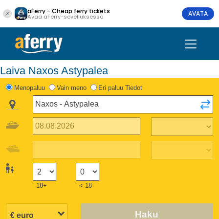
aFerry - Cheap ferry tickets
AVATA
Avaa aFerry-sovelluksessa
Laiva Naxos Astypalea
Menopaluu
Vain meno
Eri paluu Tiedot
18+
< 18
Haku