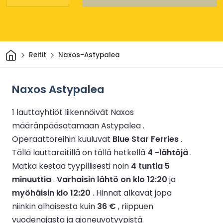
Kotiin
Reitit
Naxos-Astypalea
Naxos Astypalea
1 lauttayhtiöt liikennöivät Naxos
määränpääsatamaan Astypalea .
Operaattoreihin kuuluvat
Blue Star Ferries
.
Tällä lauttareitillä on tällä hetkellä
4 -lähtöjä
.
Matka kestää tyypillisesti noin
4 tuntia 5
minuuttia
.
Varhaisin lähtö on klo 12:20
ja
myöhäisin klo 12:20
.
Hinnat alkavat jopa
niinkin alhaisesta kuin
36 €
, riippuen
vuodenajasta ja ajoneuvotyypistä.