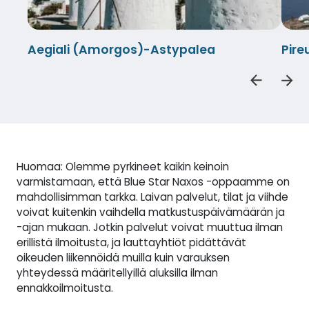
Aegiali (Amorgos)-Astypalea
Pire
Huomaa: Olemme pyrkineet kaikin keinoin
varmistamaan, että Blue Star Naxos -oppaamme on
mahdollisimman tarkka. Laivan palvelut, tilat ja viihde
voivat kuitenkin vaihdella matkustuspäivämäärän ja
-ajan mukaan. Jotkin palvelut voivat muuttua ilman
erillistä ilmoitusta, ja lauttayhtiöt pidättävät
oikeuden liikennöidä muilla kuin varauksen
yhteydessä määritellyillä aluksilla ilman
ennakkoilmoitusta.