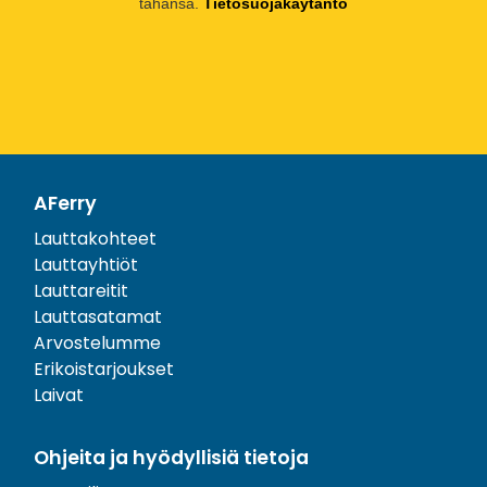
tahansa.
Tietosuojakäytäntö
AFerry
Lauttakohteet
Lauttayhtiöt
Lauttareitit
Lauttasatamat
Arvostelumme
Erikoistarjoukset
Laivat
Ohjeita ja hyödyllisiä tietoja