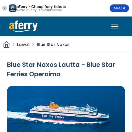
aFerry - Cheap ferry tickets
AVATA
Avaa aFerry-sovelluksessa
Kotiin
Laivat
Blue Star Naxos
Blue Star Naxos Lautta - Blue Star
Ferries Operoima