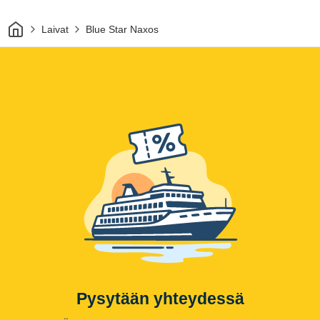
Kotiin
Laivat
Blue Star Naxos
Pysytään yhteydessä