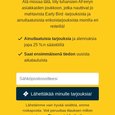
Älä missaa tätä, liity tuhansien AFerryn
asiakkaiden joukkoon, jotka nauttivat jo
mahtavista Early Bird -tarjouksista ja
ainutlaatuisista erikoistarjouksista monilla eri
reiteillä!
Ainutlaatuisia tarjouksia
ja alennuksia
jopa 25 %:n säästöillä
Saat ensimmäisenä tiedon
uusista
aikatauluista
Lähettäkää minulle tarjouksia!
Lähetämme vain hyvää sisältöä, emme
roskapostia. Voit peruuttaa tilauksen milloin