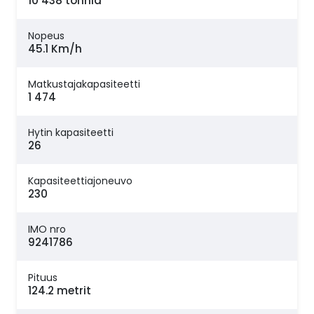
10 438 tonnia
Nopeus
45.1 Km/h
Matkustajakapasiteetti
1 474
Hytin kapasiteetti
26
Kapasiteettiajoneuvo
230
IMO nro
9241786
Pituus
124.2 metrit