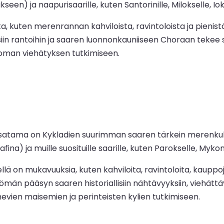
een) ja naapurisaarille, kuten Santorinille, Milokselle, Iok
ista, kuten merenrannan kahviloista, ravintoloista ja pieni
in rantoihin ja saaren luonnonkauniiseen Choraan tekee s
toman viehätyksen tutkimiseen.
satama on Kykladien suurimman saaren tärkein merenkulu
ina) ja muille suosituille saarille, kuten Parokselle, Mykono
ellä on mukavuuksia, kuten kahviloita, ravintoloita, kauppo
män pääsyn saaren historiallisiin nähtävyyksiin, viehättävi
hevien maisemien ja perinteisten kylien tutkimiseen.