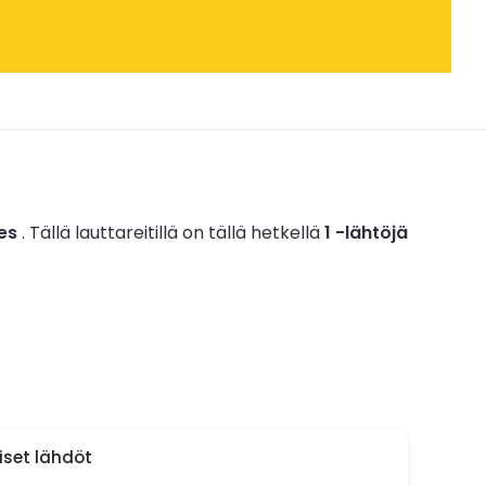
ies
.
Tällä lauttareitillä on tällä hetkellä
1 -lähtöjä
aiset lähdöt