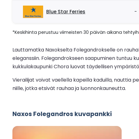
Blue Star Ferries
-
*Keskihinta perustuu viimeisten 30 päivän aikana tehtyihi
Lauttamatka Naxokselta Folegandrokselle on rauhalli
eleganssiin. Folegandrokseen saapuminen tuntuu kui
kukkulakaupunki Chora luovat täydellisen ympärist
Vierailijat voivat vaellella kapeilla kaduilla, nautti
niille, jotka etsivät rauhaa ja luonnonkauneutta.
Naxos Folegandros kuvapankki