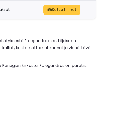
dukset
Katso hinnat
iehätyksestä Folegandroksen hiljaiseen
 kalliot, koskemattomat rannat ja viehättävä
miä Panagian kirkosta. Folegandros on paratiisi