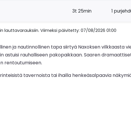
3t 25min
1 purjeh
n lauttavarauksiin. Viimeksi päivitetty: 07/08/2026 01:00
nen ja nautinnollinen tapa siirtyä Naxoksen vilkkaasta v
n astuisi rauhalliseen pakopaikkaan. Saaren dramaattiset
ön rentoutumiseen.
a perinteisistä tavernoista tai ihailla henkeäsalpaavia näky