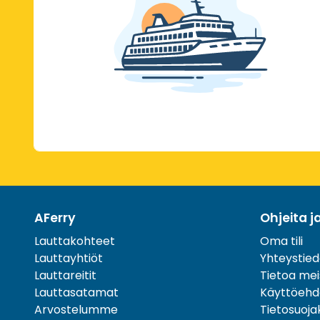
AFerry
Ohjeita j
Lauttakohteet
Oma tili
Lauttayhtiöt
Yhteystied
Lauttareitit
Tietoa mei
Lauttasatamat
Käyttöehd
Arvostelumme
Tietosuoj