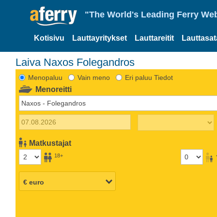
"The World's Leading Ferry Web
Kotisivu
Lauttayritykset
Lauttareitit
Lauttasa
Laiva Naxos Folegandros
Menopaluu
Vain meno
Eri paluu Tiedot
Menoreitti
Matkustajat
18+