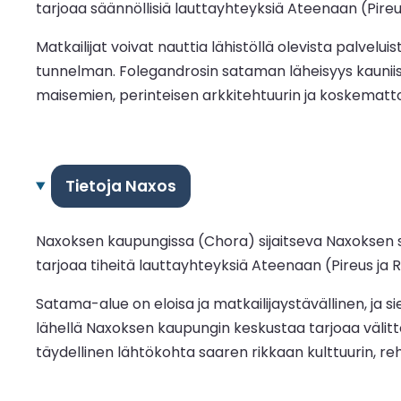
tarjoaa säännöllisiä lauttayhteyksiä Ateenaan (Pireuks
Matkailijat voivat nauttia lähistöllä olevista palvelu
tunnelman. Folegandrosin sataman läheisyys kauniisi
maisemien, perinteisen arkkitehtuurin ja koskemat
Tietoja Naxos
Naxoksen kaupungissa (Chora) sijaitseva Naxoksen 
tarjoaa tiheitä lauttayhteyksiä Ateenaan (Pireus ja Raf
Satama-alue on eloisa ja matkailijaystävällinen, ja si
lähellä Naxoksen kaupungin keskustaa tarjoaa välittö
täydellinen lähtökohta saaren rikkaan kulttuurin, re