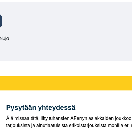
eluja
Pysytään yhteydessä
Älä missaa tätä, liity tuhansien AFerryn asiakkaiden joukkoon,
tarjouksista ja ainutlaatuisista erikoistarjouksista monilla eri r