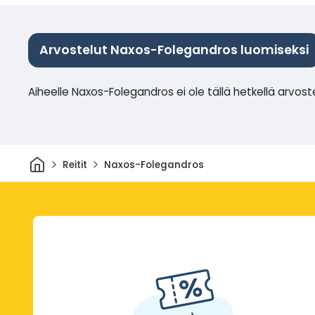
Arvostelut Naxos-Folegandros luomiseksi
Aiheelle Naxos-Folegandros ei ole tällä hetkellä arvost
Kotiin
Reitit
Naxos-Folegandros