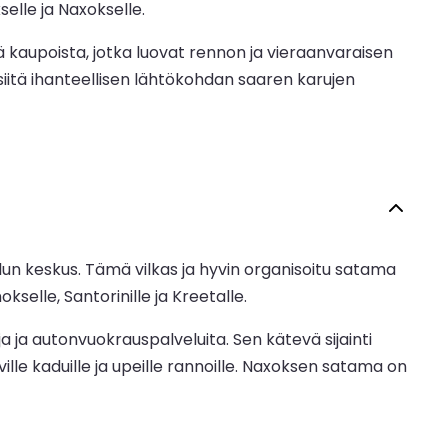
selle ja Naxokselle.
stä kaupoista, jotka luovat rennon ja vieraanvaraisen
iitä ihanteellisen lähtökohdan saaren karujen
n keskus. Tämä vilkas ja hyvin organisoitu satama
kselle, Santorinille ja Kreetalle.
ja ja autonvuokrauspalveluita. Sen kätevä sijainti
lle kaduille ja upeille rannoille. Naxoksen satama on