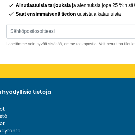
Ainutlaatuisia tarjouksia
ja alennuksia jopa 25 %:n sää
Saat ensimmäisenä tiedon
uusista aikatauluista
Lähetämme vain hyvää sisältöä, emme roskapostia. Voit peruuttaa tilauks
a hyödyllisiä tietoja
ot
stä
ot
akäytäntö