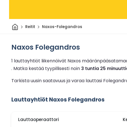
Kotiin
Reitit
Naxos-Folegandros
Naxos Folegandros
1 lauttayhtiöt liikennöivät Naxos määränpääsatama
.
Matka kestää tyypillisesti noin
3 tuntia 25 minuutti
Tarkista uusin saatavuus ja varaa lauttasi Folegand
Lauttayhtiöt Naxos Folegandros
Lauttaoperaattori
K