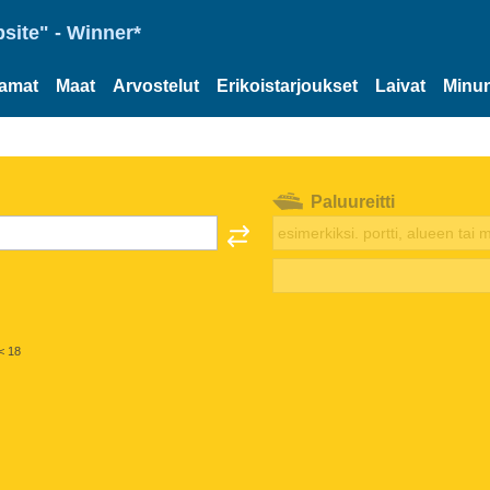
site" - Winner*
tamat
Maat
Arvostelut
Erikoistarjoukset
Laivat
Minun
Paluureitti
< 18