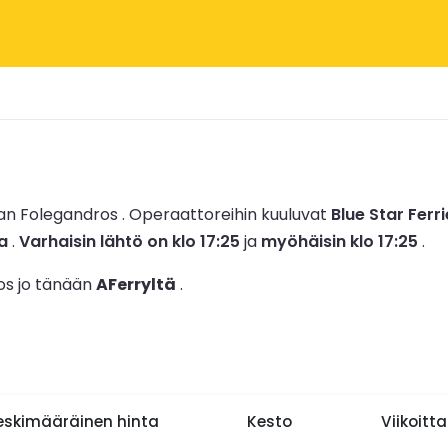
an Folegandros .
Operaattoreihin kuuluvat
Blue Star Ferr
a
.
Varhaisin lähtö on klo 17:25
ja
myöhäisin klo 17:25
.
ros jo tänään
AFerryltä
.
eskimääräinen hinta
Kesto
Viikoitt