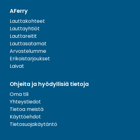
AFerry
Lauttakohteet
Lauttayhtiöt
Lauttareitit
Lauttasatamat
Arvostelumme
Erikoistarjoukset
Laivat
Ohjeita ja hyödyllisiä tietoja
Oma tili
Yhteystiedot
Tietoa meistä
Käyttöehdot
Tietosuojakäytäntö