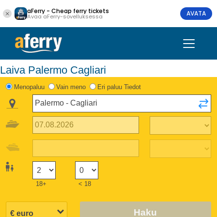
aFerry - Cheap ferry tickets
AVATA
Avaa aFerry-sovelluksessa
Laiva Palermo Cagliari
Menopaluu
Vain meno
Eri paluu Tiedot
18+
< 18
Haku