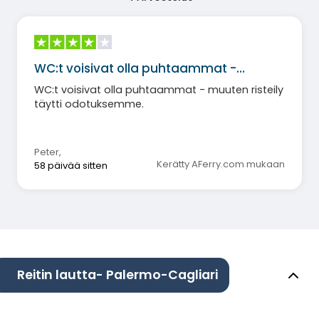
WC:t voisivat olla puhtaammat -…
WC:t voisivat olla puhtaammat - muuten risteily
täytti odotuksemme.
Peter
,
Kerätty AFerry.com mukaan
58 päivää sitten
Reitin lautta- Palermo-Cagliari