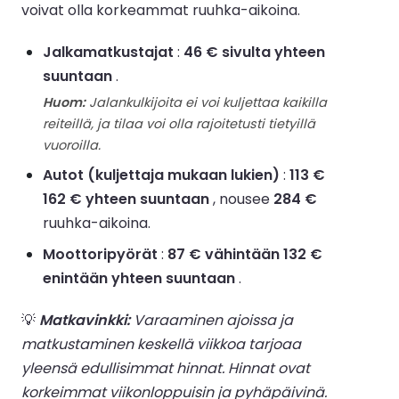
voivat olla korkeammat ruuhka-aikoina.
Jalkamatkustajat
:
46 € sivulta yhteen
suuntaan
.
Huom:
Jalankulkijoita ei voi kuljettaa kaikilla
reiteillä, ja tilaa voi olla rajoitetusti tietyillä
vuoroilla.
Autot (kuljettaja mukaan lukien)
:
113 €
162 € yhteen suuntaan
, nousee
284 €
ruuhka-aikoina.
Moottoripyörät
:
87 € vähintään 132 €
enintään yhteen suuntaan
.
💡
Matkavinkki:
Varaaminen ajoissa ja
matkustaminen keskellä viikkoa tarjoaa
yleensä edullisimmat hinnat. Hinnat ovat
korkeimmat viikonloppuisin ja pyhäpäivinä.