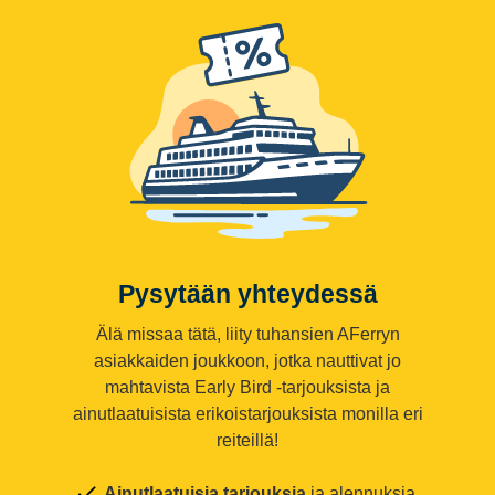
Pysytään yhteydessä
Älä missaa tätä, liity tuhansien AFerryn
asiakkaiden joukkoon, jotka nauttivat jo
mahtavista Early Bird -tarjouksista ja
ainutlaatuisista erikoistarjouksista monilla eri
reiteillä!
Ainutlaatuisia tarjouksia
ja alennuksia