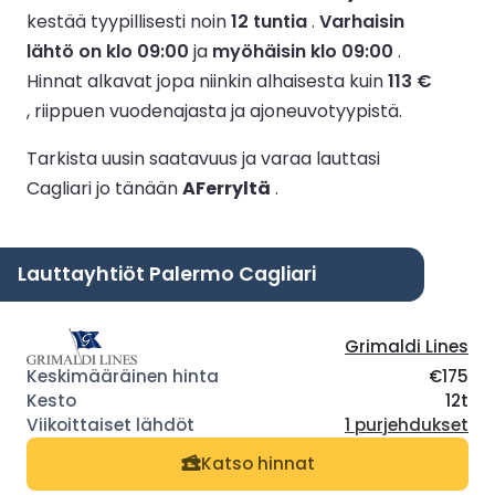
kestää tyypillisesti noin
12 tuntia
.
Varhaisin
lähtö on klo 09:00
ja
myöhäisin klo 09:00
.
Hinnat alkavat jopa niinkin alhaisesta kuin
113 €
, riippuen vuodenajasta ja ajoneuvotyypistä.
Tarkista uusin saatavuus ja varaa lauttasi
Cagliari jo tänään
AFerryltä
.
Lauttayhtiöt Palermo Cagliari
Grimaldi Lines
€175
12t
1 purjehdukset
Katso hinnat