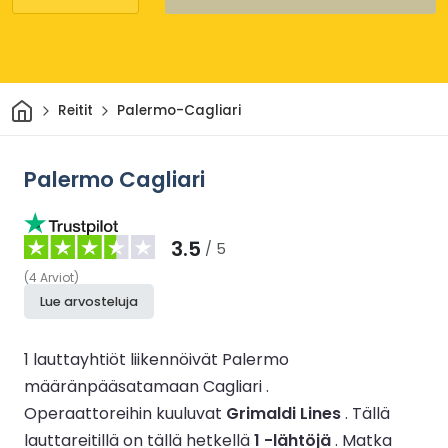
Kotiin
Reitit
Palermo-Cagliari
Palermo Cagliari
3.5
/ 5
(
4
Arviot
)
Lue arvosteluja
1 lauttayhtiöt liikennöivät Palermo
määränpääsatamaan Cagliari .
Operaattoreihin kuuluvat
Grimaldi Lines
.
Tällä
lauttareitillä on tällä hetkellä
1 -lähtöjä
.
Matka