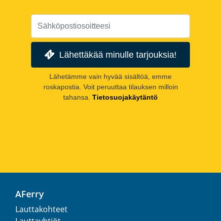
Lähettäkää minulle tarjouksia!
Lähetämme vain hyvää sisältöä, emme
roskapostia. Voit peruuttaa tilauksen milloin
tahansa.
Tietosuojakäytäntö
AFerry
Lauttakohteet
Lauttayhtiöt