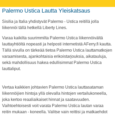
Palermo Ustica Lautta Yleiskatsaus
Sisilia ja Italia yhdistyvät Palermo - Ustica reitillä jolla
liikennöi tällä hetkellä Liberty Lines.
Varaa kaikilta suurimmilta Palermo Ustica liikennöivältä
lauttayhtiöltä nopeasti ja helposti internetistä AFerry.fi kautta.
Tällä sivulla on tärkeää tietoa Palermo Ustica lauttamatkojen
varaamisesta, ajankohtaisia erikoistarjouksia, aikatauluja,
sekä mahdollisuus hakea edullisimmat Palermo Ustica
lauttaliput.
Vertaa kaikkien johtavien Palermo Ustica lauttasataman
liikennöijien hintoja yllä olevalla hintojen vertailukoneella,
joka kertoo reaaliaikaiset hinnat ja saatavuuden.
Vaihtoehtoisesti voit varata Palermo Ustica lautan varaa
reitin mukaan - koneella. Valitse vain reittisi ja matkaehdot