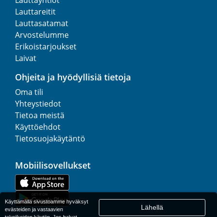
Lauttareitit
Lauttasatamat
Arvostelumme
Erikoistarjoukset
Laivat
Ohjeita ja hyödyllisiä tietoja
Oma tili
Yhteystiedot
Tietoa meistä
Käyttöehdot
Tietosuojakäytäntö
Mobiilisovellukset
Käyttämällä sivustoamme hyväksyt
Lähellä
evästeiden ja vastaavien
tekniikoiden käytön. Jos haluat