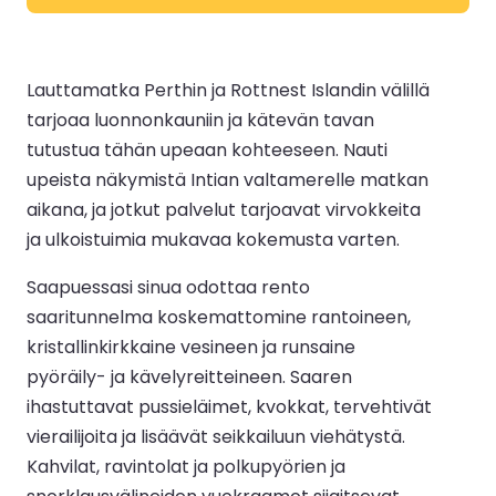
Lauttamatka Perthin ja Rottnest Islandin välillä
tarjoaa luonnonkauniin ja kätevän tavan
tutustua tähän upeaan kohteeseen. Nauti
upeista näkymistä Intian valtamerelle matkan
aikana, ja jotkut palvelut tarjoavat virvokkeita
ja ulkoistuimia mukavaa kokemusta varten.
Saapuessasi sinua odottaa rento
saaritunnelma koskemattomine rantoineen,
kristallinkirkkaine vesineen ja runsaine
pyöräily- ja kävelyreitteineen. Saaren
ihastuttavat pussieläimet, kvokkat, tervehtivät
vierailijoita ja lisäävät seikkailuun viehätystä.
Kahvilat, ravintolat ja polkupyörien ja