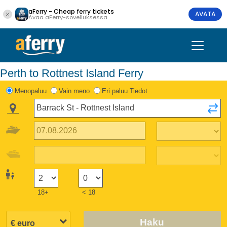
aFerry - Cheap ferry tickets
AVATA
Avaa aFerry-sovelluksessa
Perth to Rottnest Island Ferry
Menopaluu
Vain meno
Eri paluu Tiedot
18+
< 18
Haku