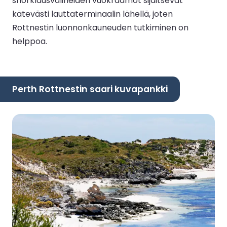
snorklausvälineiden vuokraamot sijaitsevat
kätevästi lauttaterminaalin lähellä, joten
Rottnestin luonnonkauneuden tutkiminen on
helppoa.
Perth Rottnestin saari kuvapankki