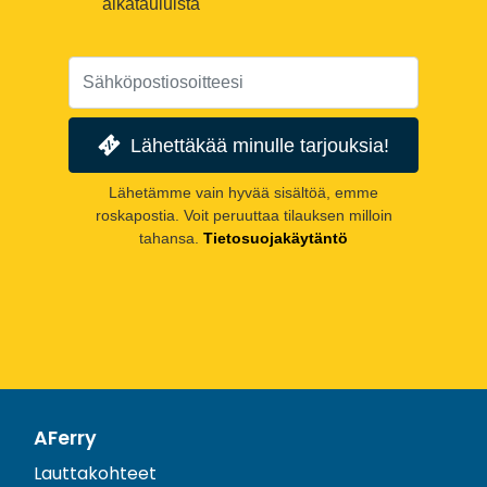
aikatauluista
Lähettäkää minulle tarjouksia!
Lähetämme vain hyvää sisältöä, emme
roskapostia. Voit peruuttaa tilauksen milloin
tahansa.
Tietosuojakäytäntö
AFerry
Lauttakohteet