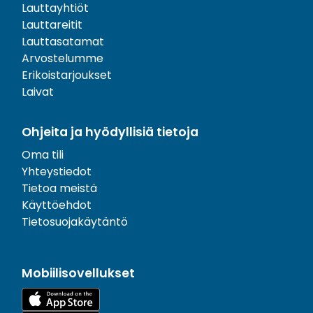
Lauttayhtiöt
Lauttareitit
Lauttasatamat
Arvostelumme
Erikoistarjoukset
Laivat
Ohjeita ja hyödyllisiä tietoja
Oma tili
Yhteystiedot
Tietoa meistä
Käyttöehdot
Tietosuojakäytäntö
Mobiilisovellukset