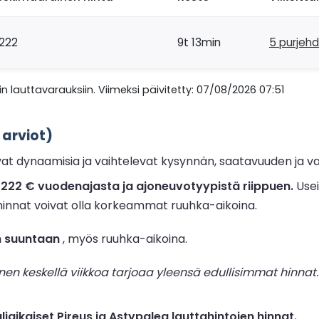
222
9t 13min
5 purjeh
n lauttavarauksiin. Viimeksi päivitetty: 07/08/2026 07:51
 arviot)
vat dynaamisia ja vaihtelevat kysynnän, saatavuuden ja
li 222 € vuodenajasta ja ajoneuvotyypistä riippuen.
Usei
 hinnat voivat olla korkeammat ruuhka-aikoina.
n suuntaan
, myös ruuhka-aikoina.
 keskellä viikkoa tarjoaa yleensä edullisimmat hinnat. 
aikaiset Pireus ja Astypalea lauttahintojen hinnat.