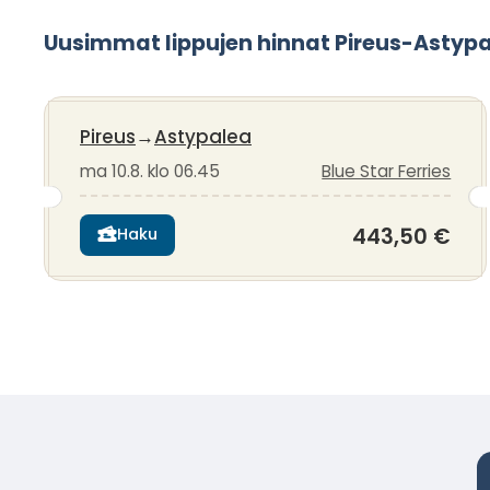
Uusimmat lippujen hinnat Pireus-Astyp
Pireus
→
Astypalea
ma 10.8. klo 06.45
Blue Star Ferries
443,50 €
Haku