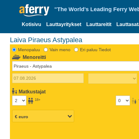
"The World's Leading Ferry Web
Kotisivu
Lauttayritykset
Lauttareitit
Lauttasa
Laiva Piraeus Astypalea
Menopaluu
Vain meno
Eri paluu Tiedot
Menoreitti
Matkustajat
18+