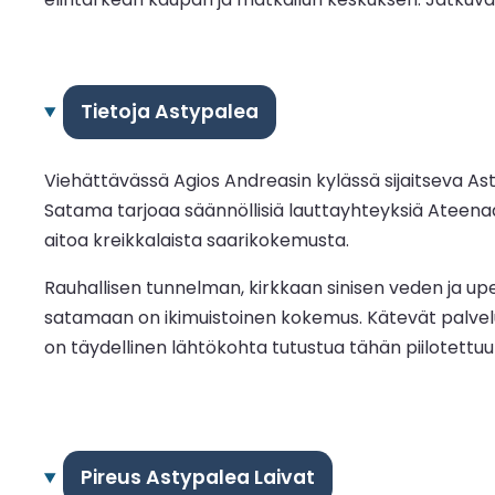
Tietoja Astypalea
Viehättävässä Agios Andreasin kylässä sijaitseva As
Satama tarjoaa säännöllisiä lauttayhteyksiä Ateenaan,
aitoa kreikkalaista saarikokemusta.
Rauhallisen tunnelman, kirkkaan sinisen veden ja upe
satamaan on ikimuistoinen kokemus. Kätevät palvel
on täydellinen lähtökohta tutustua tähän piilotettu
Pireus Astypalea Laivat