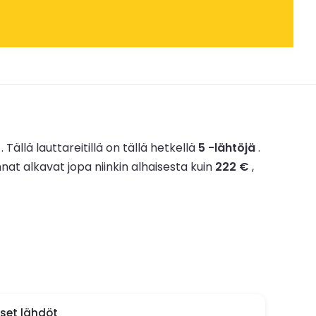
.
Tällä lauttareitillä on tällä hetkellä
5 -lähtöjä
.
nnat alkavat jopa niinkin alhaisesta kuin
222 €
,
iset lähdöt