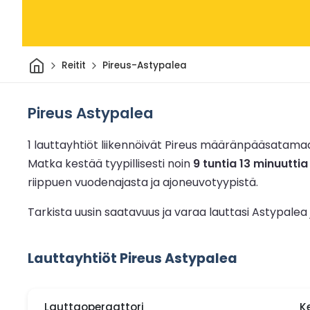
Kotiin
Reitit
Pireus-Astypalea
Pireus Astypalea
1 lauttayhtiöt liikennöivät Pireus määränpääsatama
Matka kestää tyypillisesti noin
9 tuntia 13 minuuttia
riippuen vuodenajasta ja ajoneuvotyypistä.
Tarkista uusin saatavuus ja varaa lauttasi Astypalea
Lauttayhtiöt Pireus Astypalea
Lauttaoperaattori
K