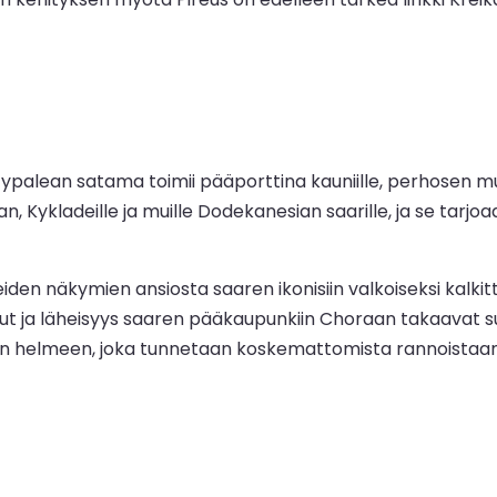
typalean satama toimii pääporttina kauniille, perhosen m
 Kykladeille ja muille Dodekanesian saarille, ja se tarjoaa
iden näkymien ansiosta saaren ikonisiin valkoiseksi kalkit
ut ja läheisyys saaren pääkaupunkiin Choraan takaavat s
un helmeen, joka tunnetaan koskemattomista rannoistaan, p