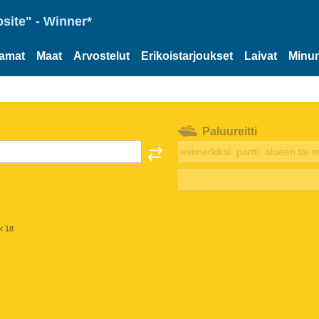
site" - Winner*
tamat
Maat
Arvostelut
Erikoistarjoukset
Laivat
Minun
Paluureitti
< 18