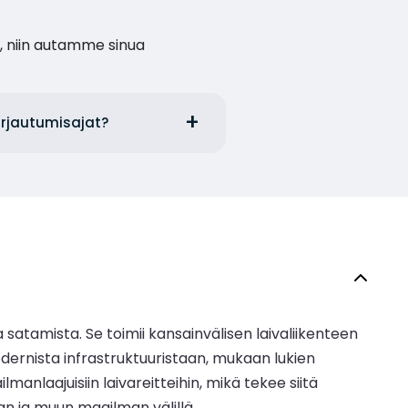
, niin autamme sinua
irjautumisajat?
satamista. Se toimii kansainvälisen laivaliikenteen
odernista infrastruktuuristaan, mukaan lukien
manlaajuisiin laivareitteihin, mikä tekee siitä
an ja muun maailman välillä.