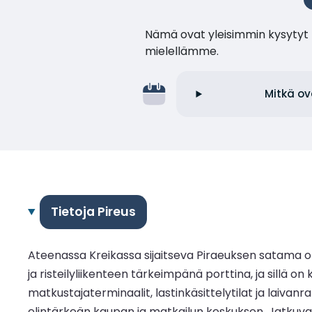
Nämä ovat yleisimmin kysytyt k
mielellämme.
Mitkä ov
Tietoja Pireus
Ateenassa Kreikassa sijaitseva Piraeuksen satama on
ja risteilyliikenteen tärkeimpänä porttina, ja sillä
matkustajaterminaalit, lastinkäsittelytilat ja laivanr
elintärkeän kaupan ja matkailun keskuksen. Jatkuvan