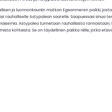
lisen ja luonnonkauniin matkan Egeanmeren poikki, josta 
asi rauhalliselle Astypalean saarelle. Saapuessasi sinua te
a maisemia. Astypalea tunnetaan rauhallisista rannoistaan, k
mista kohteista. Se on täydellinen paikka niille, jotka ets