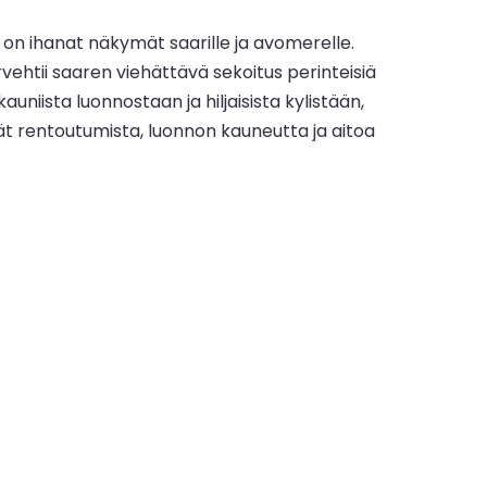
on ihanat näkymät saarille ja avomerelle.
rvehtii saaren viehättävä sekoitus perinteisiä
auniista luonnostaan ja hiljaisista kylistään,
ivät rentoutumista, luonnon kauneutta ja aitoa