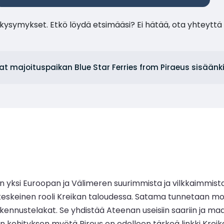
ysymykset. Etkö löydä etsimääsi? Ei hätää, ota yhteyttä 
at majoituspaikan Blue Star Ferries from Piraeus sisäänk
 yksi Euroopan ja Välimeren suurimmista ja vilkkaimmista 
 on keskeinen rooli Kreikan taloudessa. Satama tunnetaan m
akennustelakat. Se yhdistää Ateenan useisiin saariin ja maail
 kehityksen myötä Pireus on edelleen tärkeä linkki Kreik