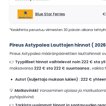
Blue Star Ferries
€
*Keskihinta perustuu viimeisten 30 päivän aikana tehtyihi
Pireus Astypalea Lauttojen hinnat ( 2026
Pireus Astypalea määränpääreittien lauttahinnat o
👉
Tyypilliset hinnat vaihtelevat noin 222 € sta y
maksavansa
222 € sta 222 € suuntaansa
, vaikka
Autot (kuljettaja mukaan lukien)
:
222 € yhtee
💡
Matkavinkki:
Varaaminen ajoissa ja matkustaminen
pyhäpäivinä.
👉
Tarkista uusimmat hinnat ja saatavuuden reaali