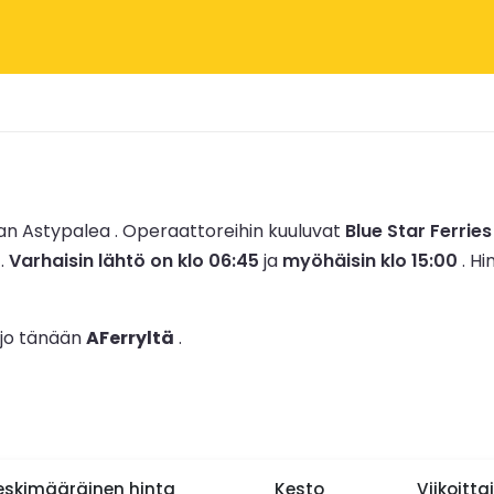
an Astypalea .
Operaattoreihin kuuluvat
Blue Star Ferries
.
Varhaisin lähtö on klo 06:45
ja
myöhäisin klo 15:00
.
Hi
 jo tänään
AFerryltä
.
eskimääräinen hinta
Kesto
Viikoitta