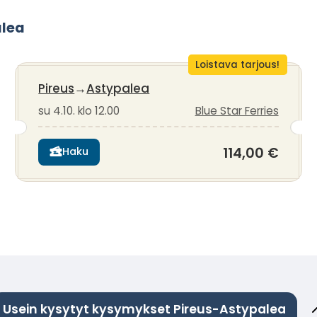
alea
Loistava tarjous!
Pireus
→
Astypalea
su 4.10. klo 12.00
Blue Star Ferries
114,00 €
Haku
Usein kysytyt kysymykset Pireus-Astypalea