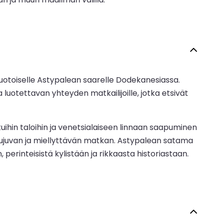
uotoiselle Astypalean saarelle Dodekanesiassa.
 luotettavan yhteyden matkailijoille, jotka etsivät
tuihin taloihin ja venetsialaiseen linnaan saapuminen
ujuvan ja miellyttävän matkan. Astypalean satama
erinteisistä kylistään ja rikkaasta historiastaan.