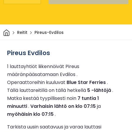
Kotiin
Reitit
Pireus-Evdilos
Pireus Evdilos
1 lauttayhtiöt liikennöivät Pireus
määränpääsatamaan Evdilos .
Operaattoreihin kuuluvat
Blue Star Ferries
.
Tällä lauttareitillä on tällä hetkellä
5 -lähtöjä
.
Matka kestää tyypillisesti noin
7 tuntia 1
minuutti
.
Varhaisin lähtö on klo 07:15
ja
myöhäisin klo 07:15
.
Tarkista uusin saatavuus ja varaa lauttasi