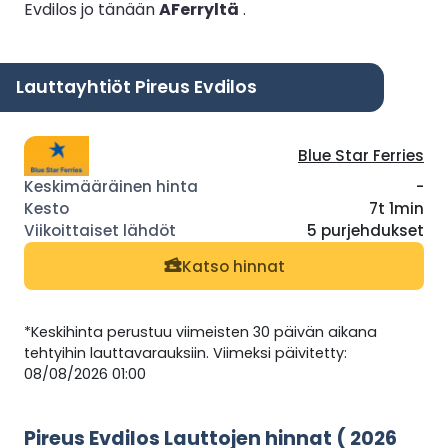
Evdilos jo tänään
AFerryltä
.
Lauttayhtiöt Pireus Evdilos
Blue Star Ferries
-
7t 1min
5 purjehdukset
Katso hinnat
*Keskihinta perustuu viimeisten 30 päivän aikana
tehtyihin lauttavarauksiin. Viimeksi päivitetty:
08/08/2026 01:00
Pireus Evdilos Lauttojen hinnat ( 2026