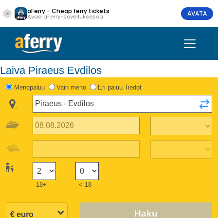
aFerry - Cheap ferry tickets
AVATA
Avaa aFerry-sovelluksessa
Laiva Piraeus Evdilos
Menopaluu
Vain meno
Eri paluu Tiedot
18+
< 18
Haku