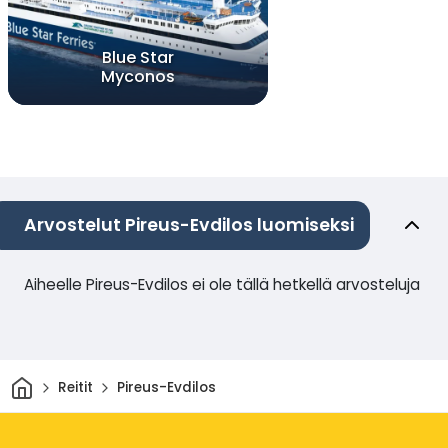
Blue Star
Myconos
Arvostelut Pireus-Evdilos luomiseksi
Aiheelle Pireus-Evdilos ei ole tällä hetkellä arvosteluja
Kotiin
Reitit
Pireus-Evdilos