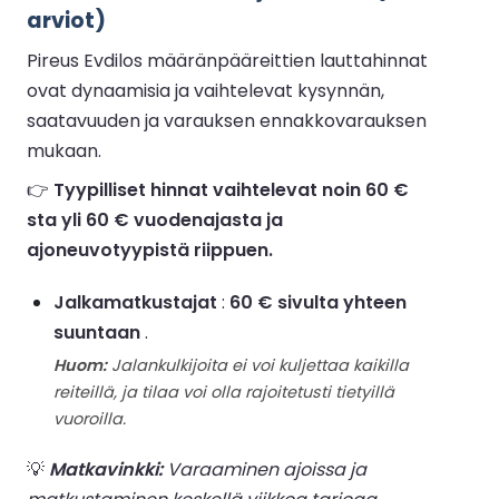
arviot)
Pireus Evdilos määränpääreittien lauttahinnat
ovat dynaamisia ja vaihtelevat kysynnän,
saatavuuden ja varauksen ennakkovarauksen
mukaan.
👉
Tyypilliset hinnat vaihtelevat noin 60 €
sta yli 60 € vuodenajasta ja
ajoneuvotyypistä riippuen.
Jalkamatkustajat
:
60 € sivulta yhteen
suuntaan
.
Huom:
Jalankulkijoita ei voi kuljettaa kaikilla
reiteillä, ja tilaa voi olla rajoitetusti tietyillä
vuoroilla.
💡
Matkavinkki:
Varaaminen ajoissa ja