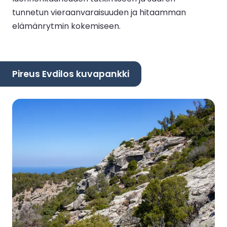
tunnetun vieraanvaraisuuden ja hitaamman
elämänrytmin kokemiseen.
Pireus Evdilos kuvapankki