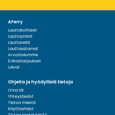
AFerry
Lauttakohteet
Lauttayhtiöt
Lauttareitit
Lauttasatamat
Arvostelumme
Erikoistarjoukset
Laivat
Ohjeita ja hyödyllisiä tietoja
Oma tili
Yhteystiedot
Tietoa meistä
Käyttöehdot
Tietosuojakäytäntö