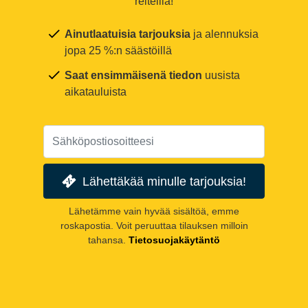
reiteillä!
Ainutlaatuisia tarjouksia
ja alennuksia
jopa 25 %:n säästöillä
Saat ensimmäisenä tiedon
uusista
aikatauluista
Lähettäkää minulle tarjouksia!
Lähetämme vain hyvää sisältöä, emme
roskapostia. Voit peruuttaa tilauksen milloin
tahansa.
Tietosuojakäytäntö