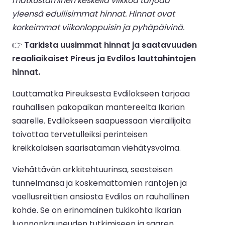
matkustaminen keskellä viikkoa tarjoaa
yleensä edullisimmat hinnat. Hinnat ovat
korkeimmat viikonloppuisin ja pyhäpäivinä.
👉
Tarkista uusimmat hinnat ja saatavuuden
reaaliaikaiset Pireus ja Evdilos lauttahintojen
hinnat.
Lauttamatka Pireuksesta Evdilokseen tarjoaa
rauhallisen pakopaikan mantereelta Ikarian
saarelle. Evdilokseen saapuessaan vierailijoita
toivottaa tervetulleiksi perinteisen
kreikkalaisen saarisataman viehätysvoima.
Viehättävän arkkitehtuurinsa, seesteisen
tunnelmansa ja koskemattomien rantojen ja
vaellusreittien ansiosta Evdilos on rauhallinen
kohde. Se on erinomainen tukikohta Ikarian
luonnonkauneuden tutkimiseen ja saaren