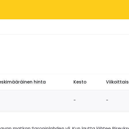
eskimääräinen hinta
Kesto
Viikoittai
-
-
avan matkan Saroninlahden yli. Kun lautta lähtee Pireuks