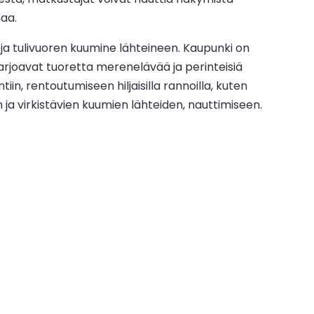
maa.
 ja tulivuoren kuumine lähteineen. Kaupunki on
a tarjoavat tuoretta merenelävää ja perinteisiä
iin, rentoutumiseen hiljaisilla rannoilla, kuten
 ja virkistävien kuumien lähteiden, nauttimiseen.