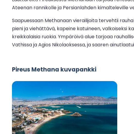
Ateenan rannikolle ja Persianlahden kimalteleville 
Saapuessaan Methanaan vierailijoita tervehtii rauhal
pieni ja viehättävä, kapeine katuineen, valkoiseksi ka
kreikkalaisia ruokia. Ympäröivä alue tarjoaa rauhallis
Vathissa ja Agios Nikolaoksessa, ja saaren ainutlaatu
Pireus Methana kuvapankki