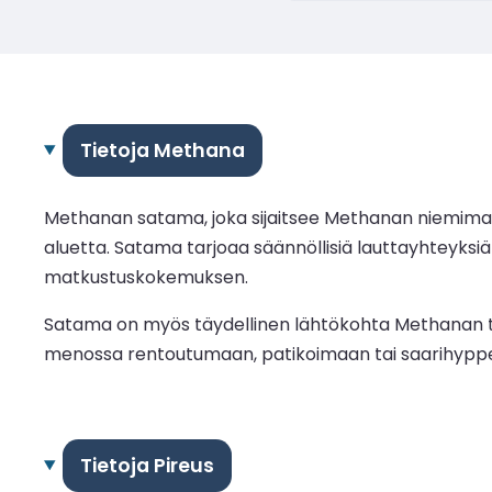
Tietoja Methana
Methanan satama, joka sijaitsee Methanan niemimaan ko
aluetta. Satama tarjoaa säännöllisiä lauttayhteyksiä 
matkustuskokemuksen.
Satama on myös täydellinen lähtökohta Methanan tera
menossa rentoutumaan, patikoimaan tai saarihypp
Tietoja Pireus