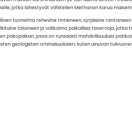
vesille, jotka lähestyvät vähitellen Methanan karua maise
linen tunnelma rehevine rinteineen, syrjäisine rantoineen
lkituine taloineen ja valikoima paikallisia tavernoja, jotk
en pakopaikan, jossa on runsaasti mahdollisuuksia patikoint
isten geologisten ominaisuuksien, kuten uinuvan tulivuoren