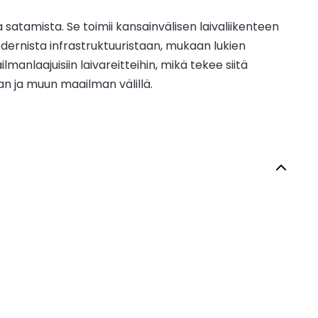
satamista. Se toimii kansainvälisen laivaliikenteen
odernista infrastruktuuristaan, mukaan lukien
manlaajuisiin laivareitteihin, mikä tekee siitä
an ja muun maailman välillä.