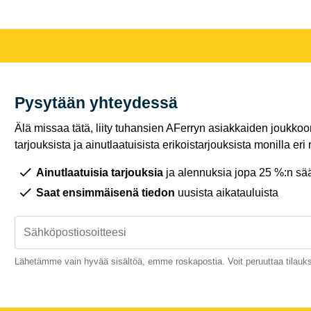
Pysytään yhteydessä
Älä missaa tätä, liity tuhansien AFerryn asiakkaiden joukkoon,
tarjouksista ja ainutlaatuisista erikoistarjouksista monilla eri r
Ainutlaatuisia tarjouksia
ja alennuksia jopa 25 %:n sää
Saat ensimmäisenä tiedon
uusista aikatauluista
Lähetämme vain hyvää sisältöä, emme roskapostia. Voit peruuttaa tilauks