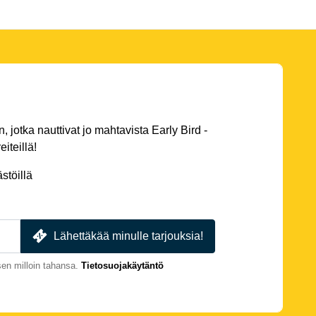
 jotka nauttivat jo mahtavista Early Bird -
eiteillä!
stöillä
Lähettäkää minulle tarjouksia!
en milloin tahansa.
Tietosuojakäytäntö