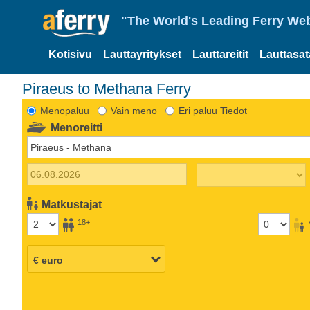
"The World's Leading Ferry Web
Kotisivu
Lauttayritykset
Lauttareitit
Lauttasa
Piraeus to Methana Ferry
Menopaluu
Vain meno
Eri paluu Tiedot
Menoreitti
Matkustajat
18+