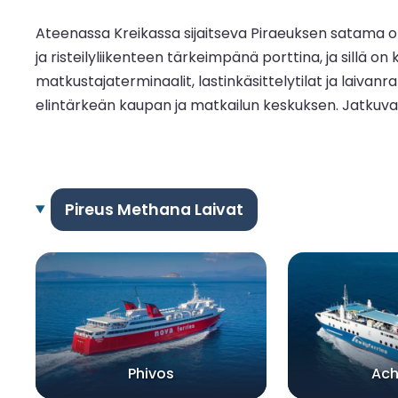
Ateenassa Kreikassa sijaitseva Piraeuksen satama on
ja risteilyliikenteen tärkeimpänä porttina, ja sillä
matkustajaterminaalit, lastinkäsittelytilat ja laivanr
elintärkeän kaupan ja matkailun keskuksen. Jatkuvan
Pireus Methana Laivat
Phivos
Ac