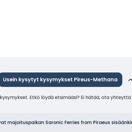
Usein kysytyt kysymykset Pireus-Methana
ysymykset. Etkö löydä etsimääsi? Ei hätää, ota yhteyttä 
vat majoituspaikan Saronic Ferries from Piraeus sisäänk