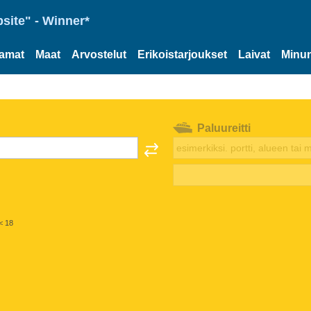
site" - Winner*
tamat
Maat
Arvostelut
Erikoistarjoukset
Laivat
Minun
Paluureitti
< 18