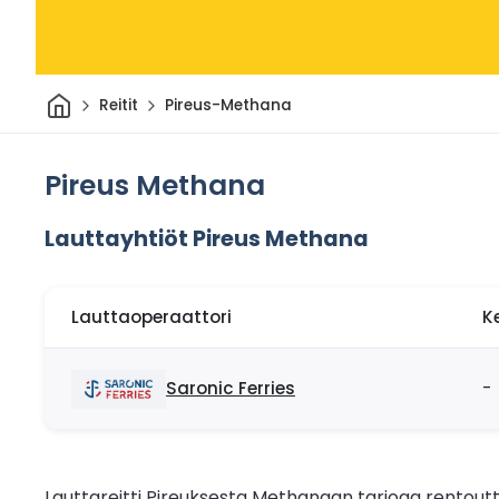
Kotiin
Reitit
Pireus-Methana
Pireus Methana
Lauttayhtiöt Pireus Methana
Lauttaoperaattori
K
Saronic Ferries
-
Lauttareitti Pireuksesta Methanaan tarjoaa rentoutt