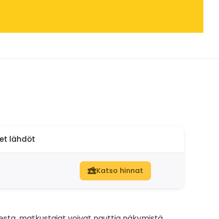
set lähdöt
Katso hinnat
esta, matkustajat voivat nauttia näkymistä