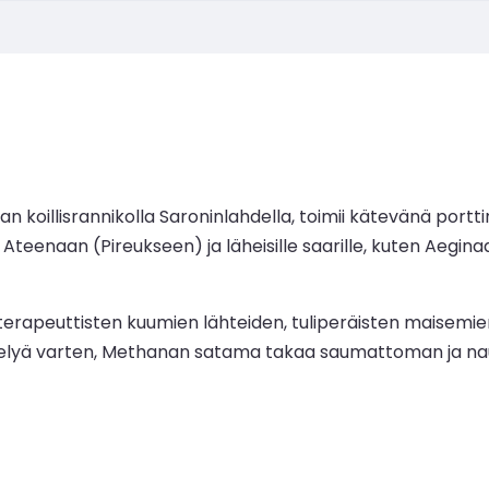
illisrannikolla Saroninlahdella, toimii kätevänä porttina m
Ateenaan (Pireukseen) ja läheisille saarille, kuten Aegina
peuttisten kuumien lähteiden, tuliperäisten maisemien ja
elyä varten, Methanan satama takaa saumattoman ja nau