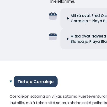
mielellämme.
Mitkä ovat Fred Ols
Corralejo - Playa 
Mitkä ovat Naviera 
Blanca ja Playa Bla
Tietoja Corralejo
Corralejon satama on vilkas satama Fuerteventuran p
lautoille, mikä tekee siitä solmukohdan sekä paikallisil