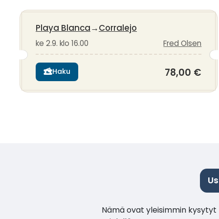
Playa Blanca
→
Corralejo
ke 2.9. klo 16.00
Fred Olsen
78,00 €
Haku
Us
Nämä ovat yleisimmin kysytyt k