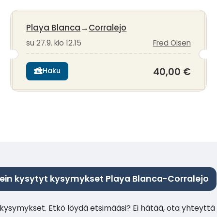
Playa Blanca
→
Corralejo
su 27.9. klo 12.15
Fred Olsen
40,00 €
Haku
ein kysytyt kysymykset Playa Blanca-Corralejo
ysymykset. Etkö löydä etsimääsi? Ei hätää, ota yhteyttä 