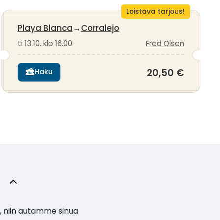
Loistava tarjous!
Playa Blanca
→
Corralejo
ti 13.10. klo 16.00
Fred Olsen
20,50 €
Haku
, niin autamme sinua