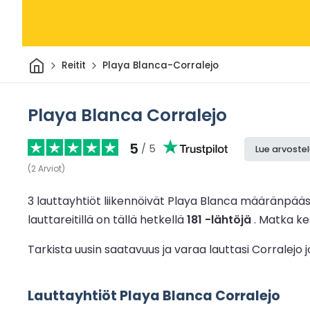
Kotiin
Reitit
Playa Blanca-Corralejo
Playa Blanca Corralejo
5
/ 5
Lue arvostel
(
2
Arviot
)
3 lauttayhtiöt liikennöivät Playa Blanca määränpää
lauttareitillä on tällä hetkellä
181 -lähtöjä
.
Matka kes
Tarkista uusin saatavuus ja varaa lauttasi Corralejo
Lauttayhtiöt Playa Blanca Corralejo