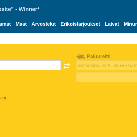
site" - Winner*
tamat
Maat
Arvostelut
Erikoistarjoukset
Laivat
Minun
Paluureitti
< 18