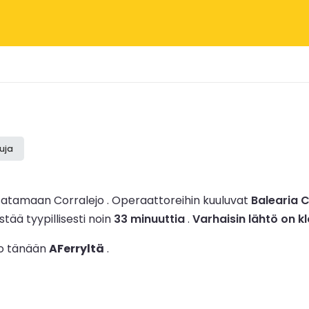
uja
satamaan Corralejo .
Operaattoreihin kuuluvat
Balearia 
tää tyypillisesti noin
33 minuuttia
.
Varhaisin lähtö on k
 jo tänään
AFerryltä
.