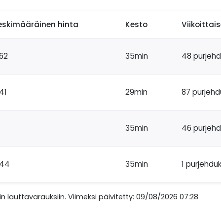
eskimääräinen hinta
Kesto
Viikoittai
62
35min
48 purjeh
41
29min
87 purjehd
35min
46 purjeh
44
35min
1 purjehdu
n lauttavarauksiin. Viimeksi päivitetty: 09/08/2026 07:28