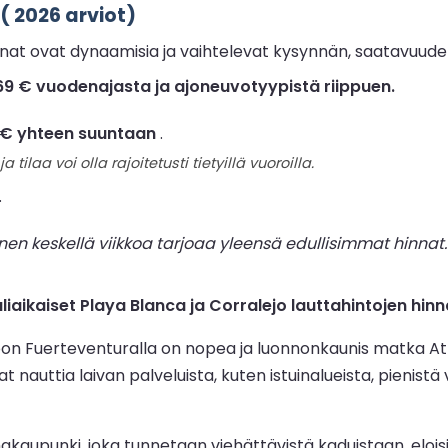
( 2026 arviot)
nnat ovat dynaamisia ja vaihtelevat kysynnän, saatavuu
i 169 € vuodenajasta ja ajoneuvotyypistä riippuen.
 € yhteen suuntaan
.
ja tilaa voi olla rajoitetusti tietyillä vuoroilla.
.
 keskellä viikkoa tarjoaa yleensä edullisimmat hinnat. 
aikaiset Playa Blanca ja Corralejo lauttahintojen hinn
 Fuerteventuralla on nopea ja luonnonkaunis matka Atlanti
at nauttia laivan palveluista, kuten istuinalueista, pienist
akaupunki, joka tunnetaan viehättävistä kaduistaan, eloisi