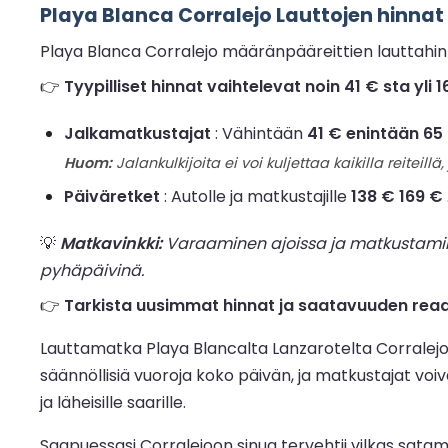
Playa Blanca Corralejo Lauttojen hinnat 
Playa Blanca Corralejo määränpääreittien lauttahi
👉
Tyypilliset hinnat vaihtelevat noin 41 € sta yl
Jalkamatkustajat
: Vähintään
41 € enintään 65
Huom:
Jalankulkijoita ei voi kuljettaa kaikilla reiteillä, 
Päiväretket
: Autolle ja matkustajille
138 € 169 €
💡
Matkavinkki:
Varaaminen ajoissa ja matkustaminen
pyhäpäivinä.
👉
Tarkista uusimmat hinnat ja saatavuuden reaali
Lauttamatka Playa Blancalta Lanzarotelta Corralejoon
säännöllisiä vuoroja koko päivän, ja matkustajat voiv
ja läheisille saarille.
Saapuessasi Corralejoon sinua tervehtii vilkas satam