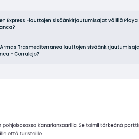
en Express -lauttojen sisäänkirjautumisajat välillä Playa 
Blanca?
Armas Trasmediterranea lauttojen sisäänkirjautumisajat 
nca - Corralejo?
ohjoisosassa Kanariansaarilla. Se toimii tärkeänä portti
le että turisteille.