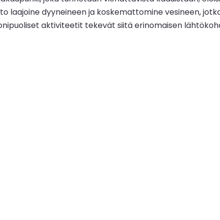
o laajoine dyyneineen ja koskemattomine vesineen, jotka s
nipuoliset aktiviteetit tekevät siitä erinomaisen lähtök