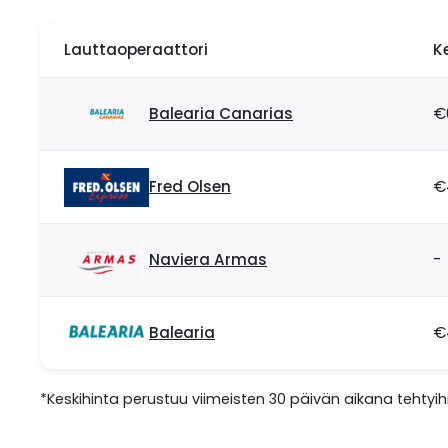
Lauttaoperaattori
K
Balearia Canarias
€
Fred Olsen
€
Naviera Armas
-
Balearia
€
*Keskihinta perustuu viimeisten 30 päivän aikana tehtyihi