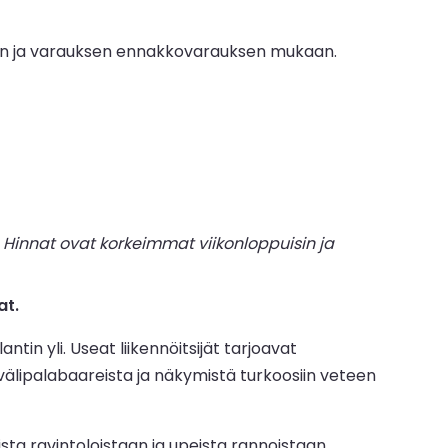
den ja varauksen ennakkovarauksen mukaan.
Hinnat ovat korkeimmat viikonloppuisin ja
at.
n yli. Useat liikennöitsijät tarjoavat
ä välipalabaareista ja näkymistä turkoosiin veteen
sta ravintoloistaan ja upeista rannoistaan.