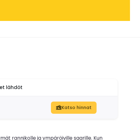
set lähdöt
Katso hinnat
t rannikolle ja ympäröiville saarille. Kun