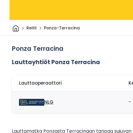
Kotiin
Reitit
Ponza-Terracina
Ponza Terracina
Lauttayhtiöt Ponza Terracina
Lauttaoperaattori
K
NLG
-
Lauttamatka Ponzasta Terracinaan tarjoaa sujuvan ja 