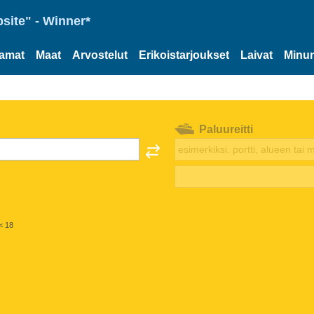
site" - Winner*
tamat
Maat
Arvostelut
Erikoistarjoukset
Laivat
Minun
Paluureitti
< 18