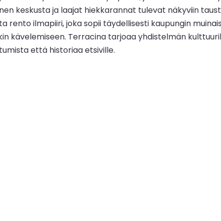
inen keskusta ja laajat hiekkarannat tulevat näkyviin taus
ento ilmapiiri, joka sopii täydellisesti kaupungin muinaisi
in kävelemiseen. Terracina tarjoaa yhdistelmän kulttuurikoh
mista että historiaa etsiville.