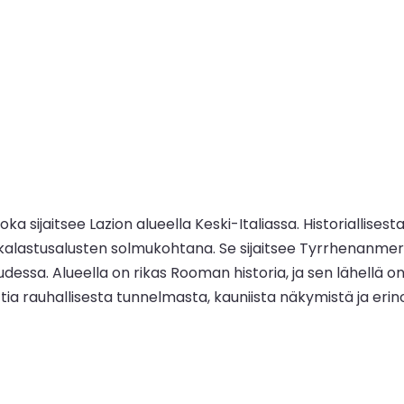
 sijaitsee Lazion alueella Keski-Italiassa. Historiallise
astusalusten solmukohtana. Se sijaitsee Tyrrhenanmeren 
essa. Alueella on rikas Rooman historia, ja sen lähellä on
ttia rauhallisesta tunnelmasta, kauniista näkymistä ja eri