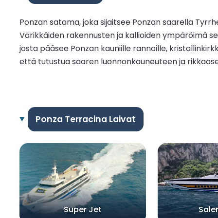
Ponzan satama, joka sijaitsee Ponzan saarella Tyrrh
Värikkäiden rakennusten ja kallioiden ympäröimä se to
josta pääsee Ponzan kauniille rannoille, kristallinkirkk
että tutustua saaren luonnonkauneuteen ja rikkaase
Ponza Terracina Laivat
Super Jet
Sale