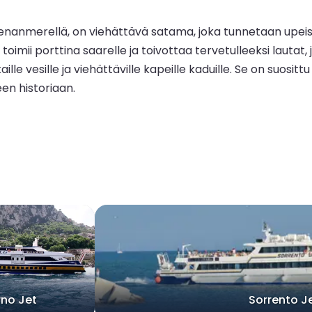
enanmerellä, on viehättävä satama, joka tunnetaan upeista
imii porttina saarelle ja toivottaa tervetulleeksi lautat, 
aille vesille ja viehättäville kapeille kaduille. Se on suosi
en historiaan.
rno Jet
Sorrento J