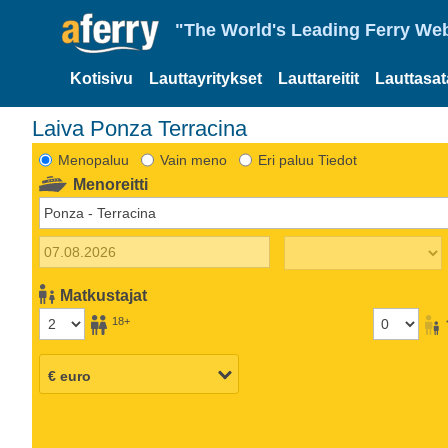
"The World's Leading Ferry Web
Kotisivu
Lauttayritykset
Lauttareitit
Lauttasa
Laiva Ponza Terracina
Menopaluu
Vain meno
Eri paluu Tiedot
Menoreitti
Matkustajat
18+