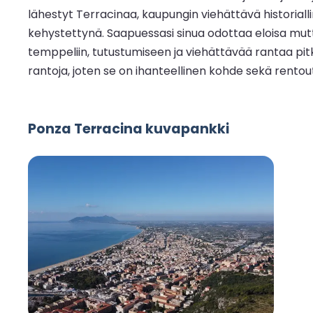
lähestyt Terracinaa, kaupungin viehättävä historiall
kehystettynä. Saapuessasi sinua odottaa eloisa mutta r
temppeliin, tutustumiseen ja viehättävää rantaa pitk
rantoja, joten se on ihanteellinen kohde sekä rentoutu
Ponza Terracina kuvapankki