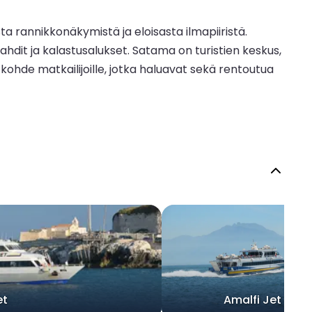
 rannikkonäkymistä ja eloisasta ilmapiiristä.
jahdit ja kalastusalukset. Satama on turistien keskus,
ttu kohde matkailijoille, jotka haluavat sekä rentoutua
et
Amalfi Jet