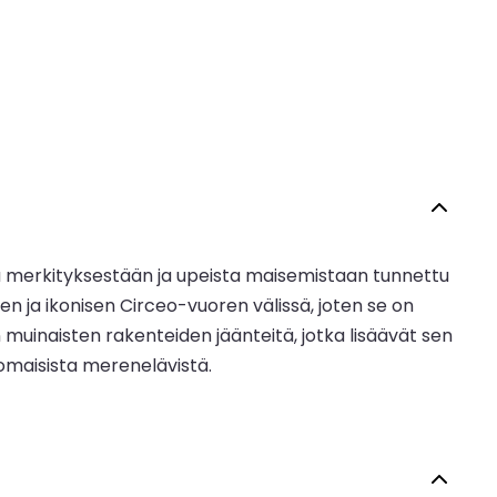
sta merkityksestään ja upeista maisemistaan tunnettu
ja ikonisen Circeo-vuoren välissä, joten se on
 muinaisten rakenteiden jäänteitä, jotka lisäävät sen
nomaisista merenelävistä.