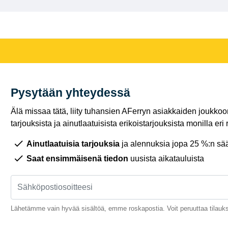
Pysytään yhteydessä
Älä missaa tätä, liity tuhansien AFerryn asiakkaiden joukkoon,
tarjouksista ja ainutlaatuisista erikoistarjouksista monilla eri r
Ainutlaatuisia tarjouksia
ja alennuksia jopa 25 %:n sää
Saat ensimmäisenä tiedon
uusista aikatauluista
Lähetämme vain hyvää sisältöä, emme roskapostia. Voit peruuttaa tilauks