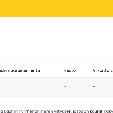
eskimääräinen hinta
Kesto
Viikoittai
-
-
kauniin Tyrrhenanmeren ylityksen, josta on kauniit näkymä