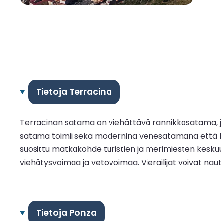
Tietoja Terracina
Terracinan satama on viehättävä rannikkosatama, joka
satama toimii sekä modernina venesatamana että kal
suosittu matkakohde turistien ja merimiesten keskuud
viehätysvoimaa ja vetovoimaa. Vierailijat voivat nau
Tietoja Ponza