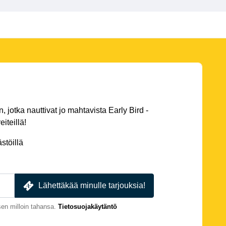
 jotka nauttivat jo mahtavista Early Bird -
eiteillä!
stöillä
Lähettäkää minulle tarjouksia!
en milloin tahansa.
Tietosuojakäytäntö