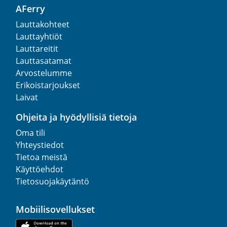
AFerry
Lauttakohteet
Lauttayhtiöt
Lauttareitit
Lauttasatamat
Arvostelumme
Erikoistarjoukset
Laivat
Ohjeita ja hyödyllisiä tietoja
Oma tili
Yhteystiedot
Tietoa meistä
Käyttöehdot
Tietosuojakäytäntö
Mobiilisovellukset