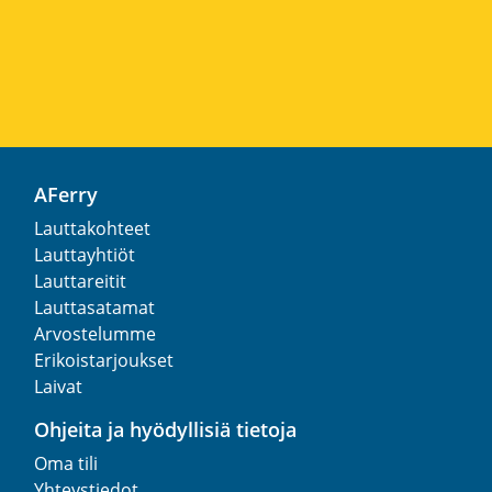
AFerry
Lauttakohteet
Lauttayhtiöt
Lauttareitit
Lauttasatamat
Arvostelumme
Erikoistarjoukset
Laivat
Ohjeita ja hyödyllisiä tietoja
Oma tili
Yhteystiedot