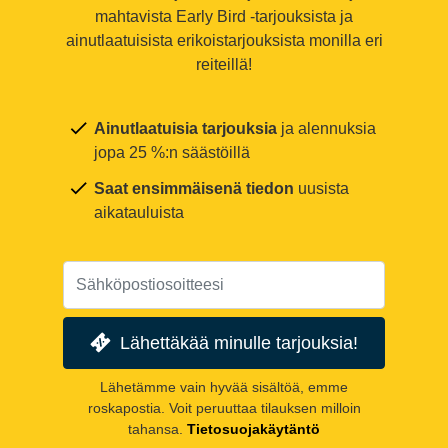
mahtavista Early Bird -tarjouksista ja
ainutlaatuisista erikoistarjouksista monilla eri
reiteillä!
Ainutlaatuisia tarjouksia
ja alennuksia
jopa 25 %:n säästöillä
Saat ensimmäisenä tiedon
uusista
aikatauluista
Lähettäkää minulle tarjouksia!
Lähetämme vain hyvää sisältöä, emme
roskapostia. Voit peruuttaa tilauksen milloin
tahansa.
Tietosuojakäytäntö