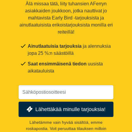
Älä missaa tätä, liity tuhansien AFerryn
asiakkaiden joukkoon, jotka nauttivat jo
mahtavista Early Bird -tarjouksista ja
ainutlaatuisista erikoistarjouksista monilla eri
reiteillä!
Ainutlaatuisia tarjouksia
ja alennuksia
jopa 25 %:n säästöillä
Saat ensimmäisenä tiedon
uusista
aikatauluista
Lähettäkää minulle tarjouksia!
Lähetämme vain hyvää sisältöä, emme
roskapostia. Voit peruuttaa tilauksen milloin