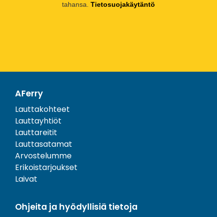
tahansa.
Tietosuojakäytäntö
AFerry
Lauttakohteet
Lauttayhtiöt
Lauttareitit
Lauttasatamat
Arvostelumme
Erikoistarjoukset
Laivat
Ohjeita ja hyödyllisiä tietoja