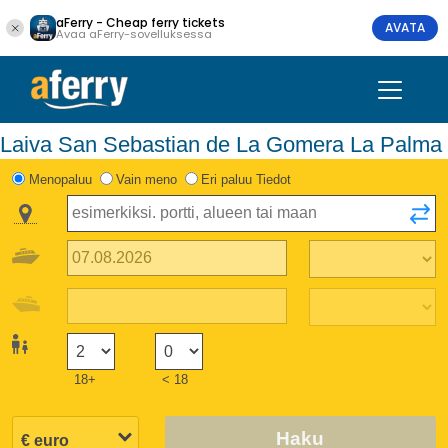
aFerry - Cheap ferry tickets
AVATA
Avaa aFerry-sovelluksessa
Laiva San Sebastian de La Gomera La Palma
Menopaluu
Vain meno
Eri paluu Tiedot
18+
< 18
Haku