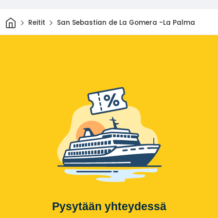
Kotiin
Reitit
San Sebastian de La Gomera -La Palma
Pysytään yhteydessä