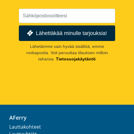
Lähettäkää minulle tarjouksia!
Lähetämme vain hyvää sisältöä, emme
roskapostia. Voit peruuttaa tilauksen milloin
tahansa.
Tietosuojakäytäntö
AFerry
Lauttakohteet
Lauttayhtiöt