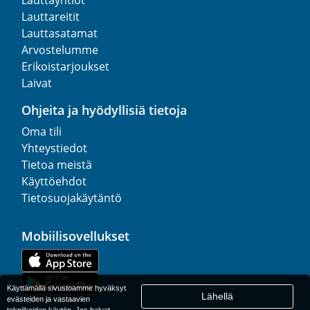
Lauttareitit
Lauttasatamat
Arvostelumme
Erikoistarjoukset
Laivat
Ohjeita ja hyödyllisiä tietoja
Oma tili
Yhteystiedot
Tietoa meistä
Käyttöehdot
Tietosuojakäytäntö
Mobiilisovellukset
Käyttämällä sivustoamme hyväksyt
Lähellä
evästeiden ja vastaavien
tekniikoiden käytön. Jos haluat