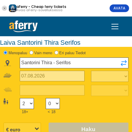
aFerry - Cheap ferry tickets
AVATA
Avaa aFerry-sovelluksessa
Laiva Santorini Thira Serifos
Menopaluu
Vain meno
Eri paluu Tiedot
18+
< 18
Haku