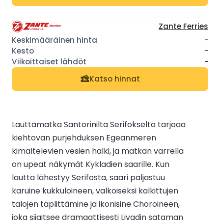
Zante Ferries
-
-
-
Katso hinnat
Lauttamatka Santorinilta Serifokselta tarjoaa
kiehtovan purjehduksen Egeanmeren
kimaltelevien vesien halki, ja matkan varrella
on upeat näkymät Kykladien saarille. Kun
lautta lähestyy Serifosta, saari paljastuu
karuine kukkuloineen, valkoiseksi kalkittujen
talojen täplittämine ja ikonisine Choroineen,
joka sijaitsee dramaattisesti Livadin sataman