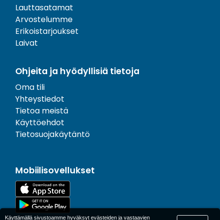
Lauttasatamat
Arvostelumme
Erikoistarjoukset
Laivat
Ohjeita ja hyödyllisiä tietoja
Oma tili
Yhteystiedot
Tietoa meistä
Käyttöehdot
Tietosuojakäytäntö
Mobiilisovellukset
Käyttämällä sivustoamme hyväksyt evästeiden ja vastaavien