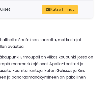
dukset
Katso hinnat
halliselta Serifoksen saarelta, matkustajat
ellen avautua.
Pääkaupunki Ermoupoli on vilkas kaupunki, jossa on
ärkeimpiä maamerkkejä ovat Apollo-teatteri ja
ita kauniita rantoja, kuten Galissas ja Kini,
jineen ja panoraamanäkymineen on pakollinen