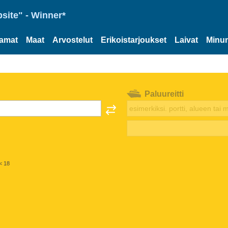
site" - Winner*
tamat
Maat
Arvostelut
Erikoistarjoukset
Laivat
Minun
Paluureitti
< 18