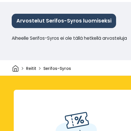
Arvostelut Serifos-Syros luomiseksi
Aiheelle Serifos-Syros ei ole tällä hetkellä arvosteluja
Kotiin
Reitit
Serifos-Syros