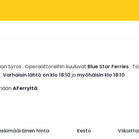
an Syros .
Operaattoreihin kuuluvat
Blue Star Ferries
.
Täl
.
Varhaisin lähtö on klo 18:10
ja
myöhäisin klo 18:10
.
tänään
AFerryltä
.
eskimääräinen hinta
Kesto
Viikoitt