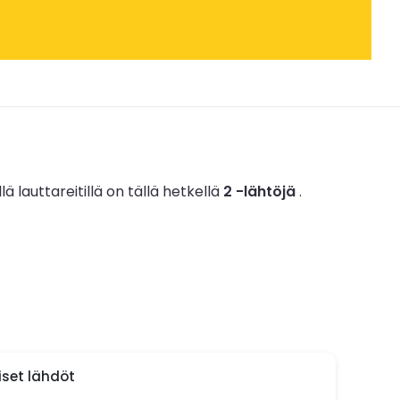
lä lauttareitillä on tällä hetkellä
2 -lähtöjä
.
aiset lähdöt