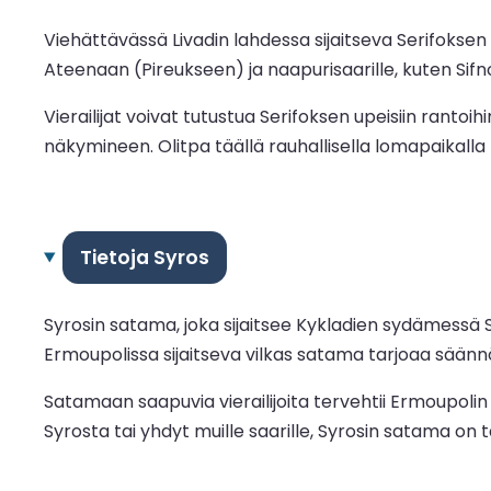
Viehättävässä Livadin lahdessa sijaitseva Serifoksen
Ateenaan (Pireukseen) ja naapurisaarille, kuten Sifnok
Vierailijat voivat tutustua Serifoksen upeisiin ranto
näkymineen. Olitpa täällä rauhallisella lomapaikalla
Tietoja Syros
Syrosin satama, joka sijaitsee Kykladien sydämessä
Ermoupolissa sijaitseva vilkas satama tarjoaa säännö
Satamaan saapuvia vierailijoita tervehtii Ermoupolin 
Syrosta tai yhdyt muille saarille, Syrosin satama on 