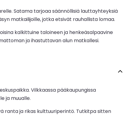
arelle. Satama tarjoaa säännöllisiä lauttayhteyksiä
yn matkailijoille, jotka etsivät rauhallista lomaa.
koisina kalkittuine taloineen ja henkeäsalpaavine
umattoman ja ihastuttavan alun matkallesi.
 keskuspaikka. Vilkkaassa pääkaupungissa
le ja muualle.
ranta ja rikas kulttuuriperintö. Tutkitpa sitten