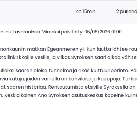
4t 15min
2 purjeh
n lauttavarauksiin. Viimeksi päivitetty: 06/08/2026 01:00
onnonkauniin matkan Egeanmeren yli. Kun lautta lähtee rau
allinkirkkaille vesille, ja vilkas Syroksen saari alkaa vähit
ulleiksi saaren eloisa tunnelma ja rikas kulttuuriperintö. 
ttäviä katuja, joiden varrella on kahviloita ja kauppoja. T
saaren historiaa. Rentoutumista etsiville Syroksella on use
toon. Keskiaikainen Ano Syroksen asutuskeskus kapeine ku