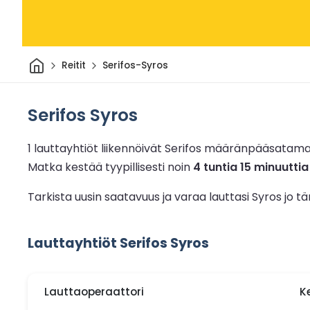
Kotiin
Reitit
Serifos-Syros
Serifos Syros
1 lauttayhtiöt liikennöivät Serifos määränpääsatama
Matka kestää tyypillisesti noin
4 tuntia 15 minuuttia
Tarkista uusin saatavuus ja varaa lauttasi Syros jo 
Lauttayhtiöt Serifos Syros
Lauttaoperaattori
K