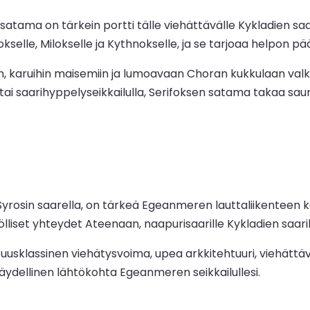
 satama on tärkein portti tälle viehättävälle Kykladien sa
selle, Milokselle ja Kythnokselle, ja se tarjoaa helpon pääs
ihin, karuihin maisemiin ja lumoavaan Choran kukkulaan val
 tai saarihyppelyseikkailulla, Serifoksen satama takaa sa
 Syrosin saarella, on tärkeä Egeanmeren lauttaliikenteen
lliset yhteydet Ateenaan, naapurisaarille Kykladien saaril
uusklassinen viehätysvoima, upea arkkitehtuuri, viehättävä 
täydellinen lähtökohta Egeanmeren seikkailullesi.