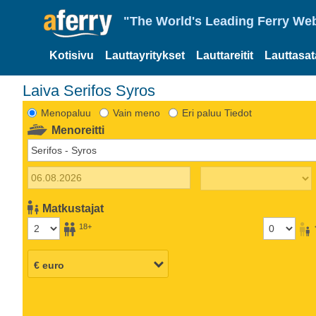
"The World's Leading Ferry Web
Kotisivu
Lauttayritykset
Lauttareitit
Lauttasa
Laiva Serifos Syros
Menopaluu
Vain meno
Eri paluu Tiedot
Menoreitti
Matkustajat
18+