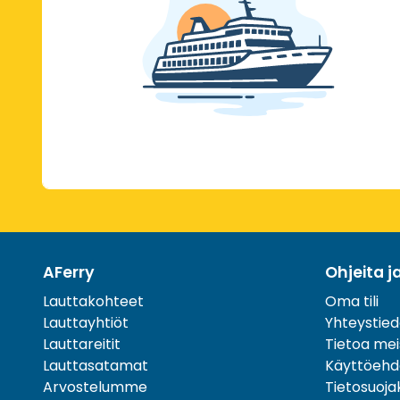
AFerry
Ohjeita j
Lauttakohteet
Oma tili
Lauttayhtiöt
Yhteystied
Lauttareitit
Tietoa mei
Lauttasatamat
Käyttöehd
Arvostelumme
Tietosuoj