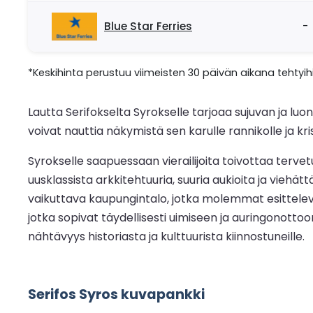
Blue Star Ferries
-
*Keskihinta perustuu viimeisten 30 päivän aikana tehtyihi
Lautta Serifokselta Syrokselle tarjoaa sujuvan ja lu
voivat nauttia näkymistä sen karulle rannikolle ja krist
Syrokselle saapuessaan vierailijoita toivottaa tervet
uusklassista arkkitehtuuria, suuria aukioita ja viehä
vaikuttava kaupungintalo, jotka molemmat esittelevät 
jotka sopivat täydellisesti uimiseen ja auringonot
nähtävyys historiasta ja kulttuurista kiinnostuneille.
Serifos Syros kuvapankki