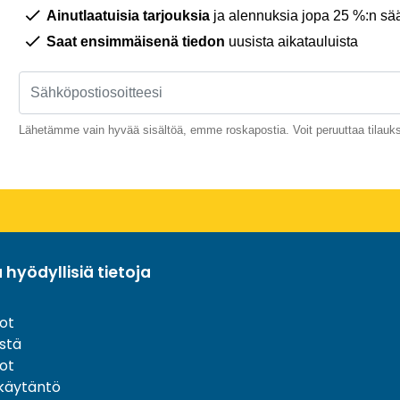
Ainutlaatuisia tarjouksia
ja alennuksia jopa 25 %:n sää
Saat ensimmäisenä tiedon
uusista aikatauluista
Lähetämme vain hyvää sisältöä, emme roskapostia. Voit peruuttaa tilauks
a hyödyllisiä tietoja
ot
stä
ot
akäytäntö