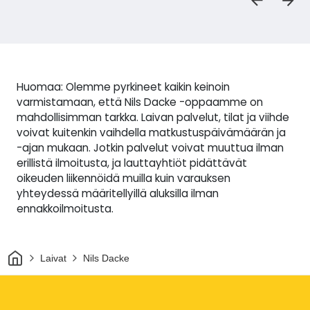
Huomaa: Olemme pyrkineet kaikin keinoin
varmistamaan, että Nils Dacke -oppaamme on
mahdollisimman tarkka. Laivan palvelut, tilat ja viihde
voivat kuitenkin vaihdella matkustuspäivämäärän ja
-ajan mukaan. Jotkin palvelut voivat muuttua ilman
erillistä ilmoitusta, ja lauttayhtiöt pidättävät
oikeuden liikennöidä muilla kuin varauksen
yhteydessä määritellyillä aluksilla ilman
ennakkoilmoitusta.
Kotiin
Laivat
Nils Dacke