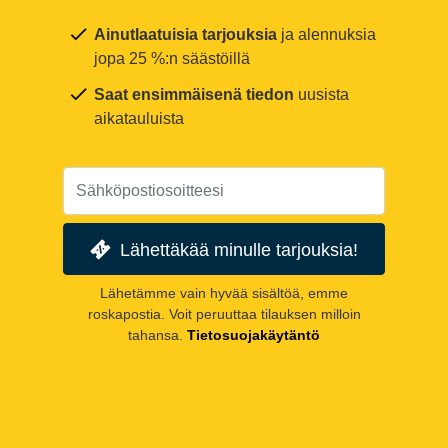
Ainutlaatuisia tarjouksia
ja alennuksia
jopa 25 %:n säästöillä
Saat ensimmäisenä tiedon
uusista
aikatauluista
Lähettäkää minulle tarjouksia!
Lähetämme vain hyvää sisältöä, emme
roskapostia. Voit peruuttaa tilauksen milloin
tahansa.
Tietosuojakäytäntö