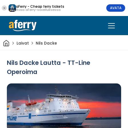
aFerry - Cheap ferry tickets
AVATA
Avaa aFerry-sovelluksessa
Kotiin
Laivat
Nils Dacke
Nils Dacke Lautta - TT-Line
Operoima