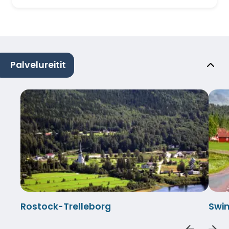
Palvelureitit
Rostock-Trelleborg
Swin