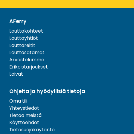
AFerry
Lauttakohteet
Lauttayhtiöt
Lauttareitit
Lauttasatamat
Arvostelumme
Erikoistarjoukset
Laivat
Ohjeita ja hyödyllisiä tietoja
Oma tili
Yhteystiedot
Tietoa meistä
Käyttöehdot
Tietosuojakäytäntö