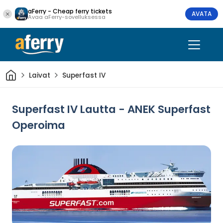
aFerry - Cheap ferry tickets
AVATA
Avaa aFerry-sovelluksessa
Kotiin
Laivat
Superfast IV
Superfast IV Lautta - ANEK Superfast
Operoima