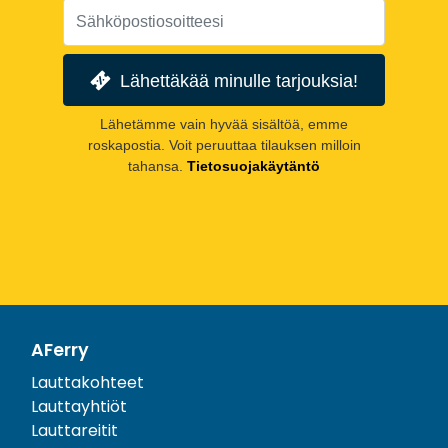
Lähettäkää minulle tarjouksia!
Lähetämme vain hyvää sisältöä, emme
roskapostia. Voit peruuttaa tilauksen milloin
tahansa.
Tietosuojakäytäntö
AFerry
Lauttakohteet
Lauttayhtiöt
Lauttareitit