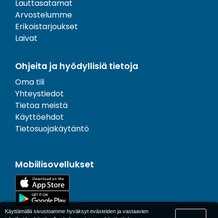
Lauttasatamat
Arvostelumme
Erikoistarjoukset
Laivat
Ohjeita ja hyödyllisiä tietoja
Oma tili
Yhteystiedot
Tietoa meistä
Käyttöehdot
Tietosuojakäytäntö
Mobiilisovellukset
Käyttämällä sivustoamme hyväksyt evästeiden ja vastaavien