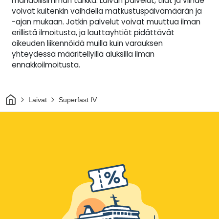
mahdollisimman tarkka. Laivan palvelut, tilat ja viihde
voivat kuitenkin vaihdella matkustuspäivämäärän ja
-ajan mukaan. Jotkin palvelut voivat muuttua ilman
erillistä ilmoitusta, ja lauttayhtiöt pidättävät
oikeuden liikennöidä muilla kuin varauksen
yhteydessä määritellyillä aluksilla ilman
ennakkoilmoitusta.
Kotiin
Laivat
Superfast IV