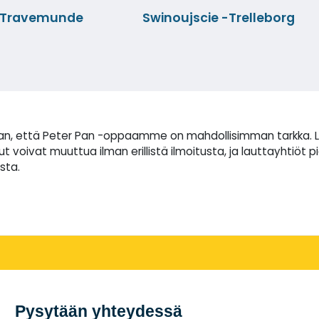
g-Travemunde
Swinoujscie -Trelleborg
 että Peter Pan -oppaamme on mahdollisimman tarkka. Laivan
voivat muuttua ilman erillistä ilmoitusta, ja lauttayhtiöt p
sta.
Pysytään yhteydessä