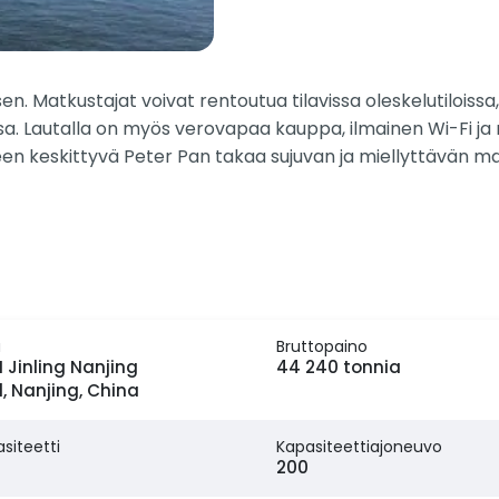
. Matkustajat voivat rentoutua tilavissa oleskelutiloissa, r
lassa. Lautalla on myös verovapaa kauppa, ilmainen Wi-Fi 
 keskittyvä Peter Pan takaa sujuvan ja miellyttävän matk
a
Bruttopaino
 Jinling Nanjing
44 240 tonnia
, Nanjing, China
siteetti
Kapasiteettiajoneuvo
200