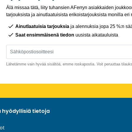
Älä missaa tätä, liity tuhansien AFerryn asiakkaiden joukkoon,
tarjouksista ja ainutlaatuisista erikoistarjouksista monilla eri r
Ainutlaatuisia tarjouksia
ja alennuksia jopa 25 %:n sää
Saat ensimmäisenä tiedon
uusista aikatauluista
Lähetämme vain hyvää sisältöä, emme roskapostia. Voit peruuttaa tilauks
a hyödyllisiä tietoja
ot