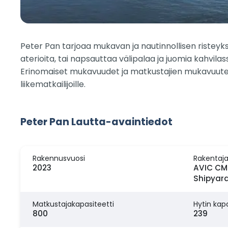
Peter Pan tarjoaa mukavan ja nautinnollisen risteyksen
aterioita, tai napsauttaa välipalaa ja juomia kahvi
Erinomaiset mukavuudet ja matkustajien mukavuuteen
liikematkailijoille.
Peter Pan Lautta-avaintiedot
Rakennusvuosi
Rakentaj
2023
AVIC CMI
Shipyard
Matkustajakapasiteetti
Hytin kapa
800
239