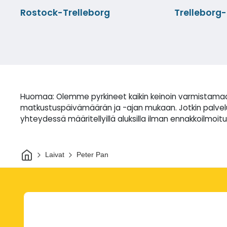
Rostock-Trelleborg
Trellebor
Huomaa: Olemme pyrkineet kaikin keinoin varmistamaan,
matkustuspäivämäärän ja -ajan mukaan. Jotkin palvelut 
yhteydessä määritellyillä aluksilla ilman ennakkoilmoitu
Kotiin
Laivat
Peter Pan