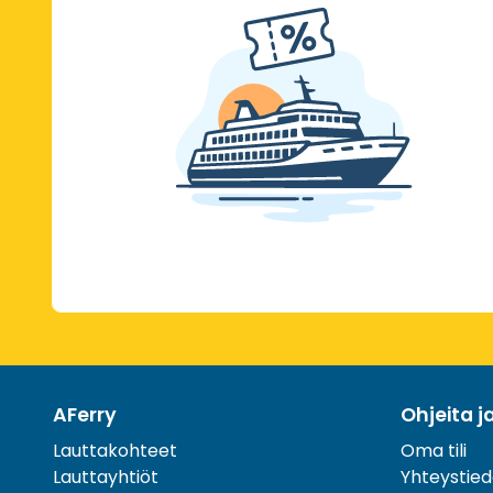
AFerry
Ohjeita j
Lauttakohteet
Oma tili
Lauttayhtiöt
Yhteystied