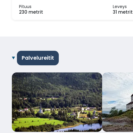
Pituus
Leveys
230 metrit
31 metrit
Palvelureitit