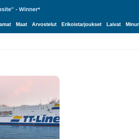
site" - Winner*
tamat
Maat
Arvostelut
Erikoistarjoukset
Laivat
Minun