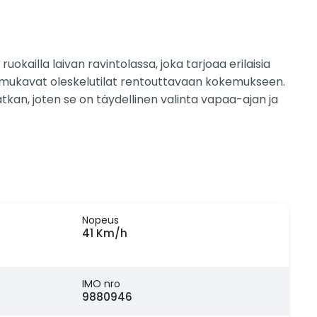
uokailla laivan ravintolassa, joka tarjoaa erilaisia
ja mukavat oleskelutilat rentouttavaan kokemukseen.
an, joten se on täydellinen valinta vapaa-ajan ja
Nopeus
41 Km/h
IMO nro
9880946