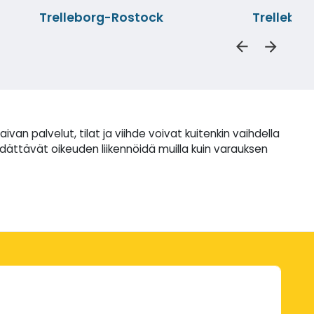
Trelleborg-Rostock
Trellebor
 palvelut, tilat ja viihde voivat kuitenkin vaihdella
idättävät oikeuden liikennöidä muilla kuin varauksen