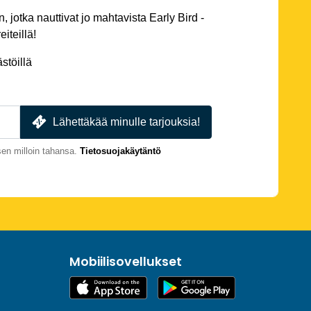
 jotka nauttivat jo mahtavista Early Bird -
eiteillä!
stöillä
Lähettäkää minulle tarjouksia!
en milloin tahansa.
Tietosuojakäytäntö
Mobiilisovellukset