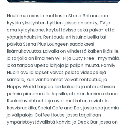
Nauti mukavasta matkasta Stena Britannican
kyytiin yksityisten hyttien, joissa on sänky, TV ja
oma kylpyhuone, käytettävissä sekä päivä- että
yöpurjehduksiin. Rentoudu eri istuinalueilla tai
päivitä Stena Plus Loungeen saadaksesi
lisämukavuutta. Laivalla on viihdettä kaiken ikäisille,
ja tarjolla on ilmainen Wi-Fi ja Duty Free -myymälä,
joka tarjoaa upeita lahjoja ja paljon muuta. Family
Hubin avulla lapset voivat pelata videopelejä
samalla, kun vanhemmat voivat rentoutua, ja
Happy World tarjoaa leikkialueita ja interaktiivisia
pulmia pienemmille lapsille, etenkin lomien aikana.
Ruokailuvaihtoehtoja ovat mutkaton ravintola
kasvisruokilla, Social Cafe and Bar, josta saa juomia
ja välipaloja, Coffee House, jossa tarjoillaan
ympäristöystävällistä kahvia, ja Deck Bar, jossa on