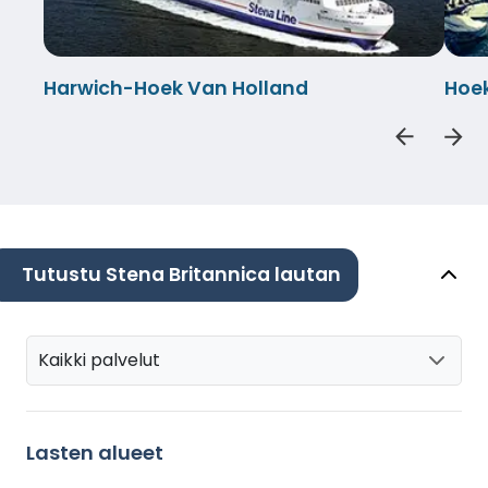
Harwich-Hoek Van Holland
Hoe
Tutustu Stena Britannica lautan
Kaikki palvelut
Lasten alueet