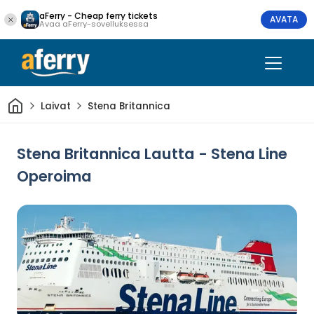
aFerry - Cheap ferry tickets
AVATA
Avaa aFerry-sovelluksessa
Kotiin
Laivat
Stena Britannica
Stena Britannica Lautta - Stena Line
Operoima