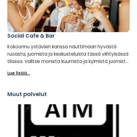
Social Cafe & Bar
Kokoonnu ystävien kanssa nauttimaan hyvästä
ruoasta, juomista ja keskusteluista tässä viihtyisässä
tilassa. Valitse monista kuumista ja kylmistä juomista
sekä baarisnackseista, ja joiltakin istumapaikoilta on
Lue lisää...
merinäköala. Tarjolla on ympäristöystävällistä kahvia
pavuista kuppiin, ja selfie-kopissa voit tallentaa ja
jakaa ikimuistoisia hetkiä matkasi varrelta.
Muut palvelut