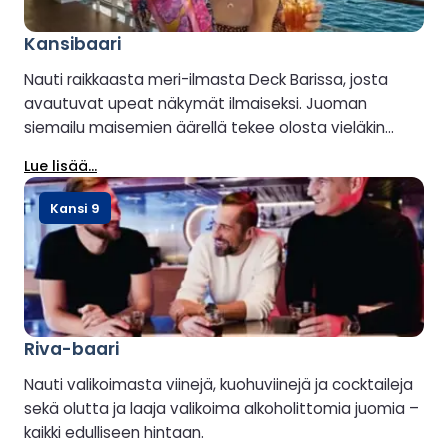
Kansibaari
Nauti raikkaasta meri-ilmasta Deck Barissa, josta
avautuvat upeat näkymät ilmaiseksi. Juoman
siemailu maisemien äärellä tekee olosta vieläkin
paremman. Avoinna sään salliessa.
Lue lisää...
Kansi 9
Riva-baari
Nauti valikoimasta viinejä, kuohuviinejä ja cocktaileja
sekä olutta ja laaja valikoima alkoholittomia juomia –
kaikki edulliseen hintaan.