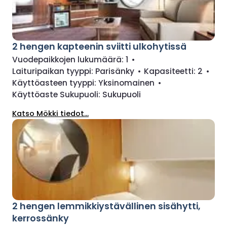
2 hengen kapteenin sviitti ulkohytissä
Vuodepaikkojen lukumäärä:
1
•
Laituripaikan tyyppi:
Parisänky
•
Kapasiteetti:
2
•
Käyttöasteen tyyppi:
Yksinomainen
•
Käyttöaste Sukupuoli:
Sukupuoli
Katso Mökki tiedot...
2 hengen lemmikkiystävällinen sisähytti,
kerrossänky