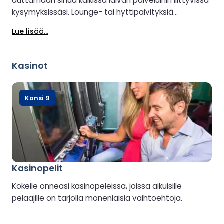
auttamaan sinua kaikissa laivan palveluihin liittyvissä
kysymyksissäsi. Lounge- tai hyttipäivityksiä
(saatavuuden mukaan) voidaan myös järjestää
Lue lisää...
asiakaspalvelussa.
Kasinot
Kansi 9
Kasinopelit
Kokeile onneasi kasinopeleissä, joissa aikuisille
pelaajille on tarjolla monenlaisia vaihtoehtoja.