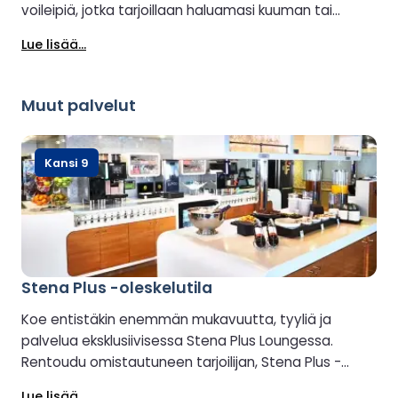
voileipiä, jotka tarjoillaan haluamasi kuuman tai
kylmän juoman, alkoholipitoisen tai alkoholittoman,
Lue lisää...
kanssa.
Muut palvelut
Kansi 9
Stena Plus -oleskelutila
Koe entistäkin enemmän mukavuutta, tyyliä ja
palvelua eksklusiivisessa Stena Plus Loungessa.
Rentoudu omistautuneen tarjoilijan, Stena Plus -
menun ja ilmaisten juomien ja välipalojen parissa.
Lue lisää...