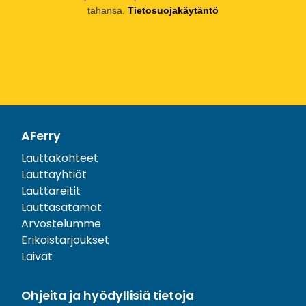
tahansa.
Tietosuojakäytäntö
AFerry
Lauttakohteet
Lauttayhtiöt
Lauttareitit
Lauttasatamat
Arvostelumme
Erikoistarjoukset
Laivat
Ohjeita ja hyödyllisiä tietoja