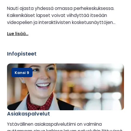
Nauti ajasta yhdessä omassa perhekeskuksessa.
Kaikenikäiset lapset voivat viihdyttää itseään
videopelien ja interaktiivisten kosketusnäyttöjen
parissa, kun taas aikuiset voivat liittyä mukaan
Lue lisää...
hauskanpitoon tai rentoutua kahvilan herkkujen
parissa.
Infopisteet
Kansi 9
Asiakaspalvelut
Ystävällinen asiakaspalvelutiimi on valmiina