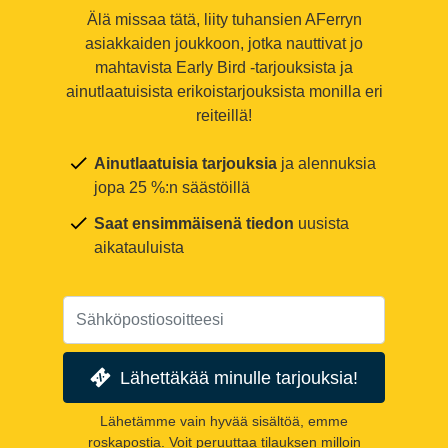
Älä missaa tätä, liity tuhansien AFerryn
asiakkaiden joukkoon, jotka nauttivat jo
mahtavista Early Bird -tarjouksista ja
ainutlaatuisista erikoistarjouksista monilla eri
reiteillä!
Ainutlaatuisia tarjouksia
ja alennuksia
jopa 25 %:n säästöillä
Saat ensimmäisenä tiedon
uusista
aikatauluista
Lähettäkää minulle tarjouksia!
Lähetämme vain hyvää sisältöä, emme
roskapostia. Voit peruuttaa tilauksen milloin