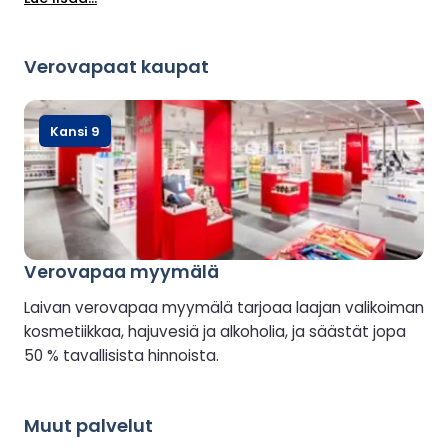
Rauhallisen tunnelman säilyttämiseksi Lounge on
varattu 8-vuotiaille ja sitä vanhemmille vieraille.
Verovapaat kaupat
Kansi 9
Verovapaa myymälä
Laivan verovapaa myymälä tarjoaa laajan valikoiman
kosmetiikkaa, hajuvesiä ja alkoholia, ja säästät jopa
50 % tavallisista hinnoista.
Muut palvelut