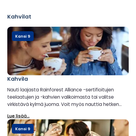
Kahvilat
Kansi 9
Kahvila
Nauti laajasta Rainforest Alliance -sertifioitujen
teelaatujen ja -kahvien valikoimasta tai valitse
virkistävä kylmä juoma. Voit myös nauttia hetken
makeasta välipalasta tai vastavalmistetusta
Lue lisää...
voileivästä.
Kansi 9