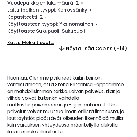
Vuodepaikkojen lukumäärä:
2
•
Laituripaikan tyyppi:
Kerrossänky
•
Kapasiteetti:
2
•
Käyttöasteen tyyppi:
Yksinomainen
•
Käyttöaste Sukupuoli:
Sukupuoli
Katso Mökki tiedot...
Näytä lisää Cabins (+14)
Huomaa: Olemme pyrkineet kaikin keinoin
varmistamaan, että Stena Britannica -oppaamme
on mahdollisimman tarkka. Laivan palvelut, tilat ja
viihde voivat kuitenkin vaihdella
matkustuspäivämäärän ja -ajan mukaan. Jotkin
palvelut voivat muuttua ilman erillistä ilmoitusta, ja
lauttayhtiöt pidättävät oikeuden liikennöidä muilla
kuin varauksen yhteydessä määritellyillä aluksilla
ilman ennakkoilmoitusta.