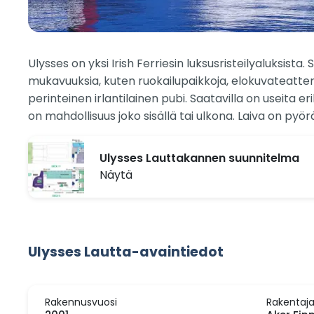
Ulysses on yksi Irish Ferriesin luksusristeilyaluksis
mukavuuksia, kuten ruokailupaikkoja, elokuvateatterei
perinteinen irlantilainen pubi. Saatavilla on useita eri
on mahdollisuus joko sisällä tai ulkona. Laiva on pyörät
Ulysses Lauttakannen suunnitelma
Näytä
Ulysses Lautta-avaintiedot
Rakennusvuosi
Rakentaj