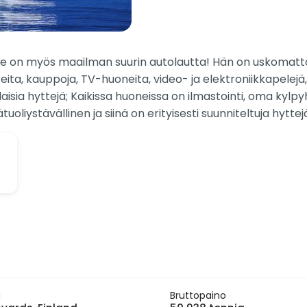
ta. Se on myös maailman suurin autolautta! Hän on uskomatto
ta, kauppoja, TV-huoneita, video- ja elektroniikkapelejä, l
laisia hyttejä; Kaikissa huoneissa on ilmastointi, oma kylpyh
uoliystävällinen ja siinä on erityisesti suunniteltuja hyttej
a
Bruttopaino