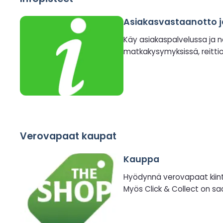
Asiakasvastaanotto j
Käy asiakaspalvelussa ja n
matkakysymyksissä, reittioh
Verovapaat kaupat
Kauppa
Hyödynnä verovapaat kiintiö
Myös Click & Collect on saa