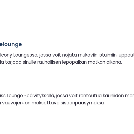
elounge
ny Loungessa, jossa voit nojata mukaviin istuimiin, uppoutua
ila tarjoaa sinulle rauhallisen lepopaikan matkan aikana.
 Lounge -päivityksellä, jossa voit rentoutua kauniiden merin
n ja vauvojen, on maksettava sisäänpääsymaksu.