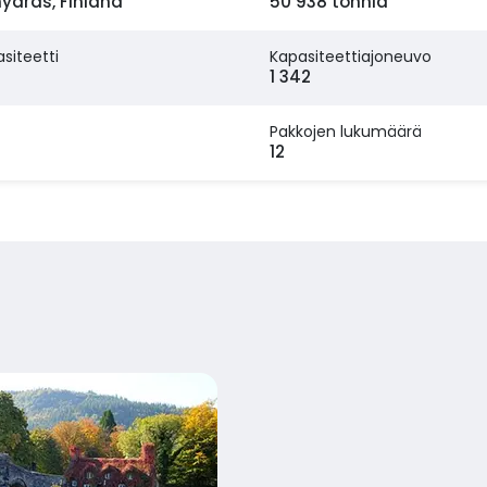
nyards, Finland
50 938 tonnia
siteetti
Kapasiteettiajoneuvo
1 342
Pakkojen lukumäärä
12