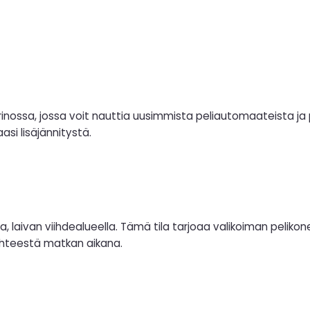
inossa, jossa voit nauttia uusimmista peliautomaateista ja p
aasi lisäjännitystä.
, laivan viihdealueella. Tämä tila tarjoaa valikoiman pelikone
iihteestä matkan aikana.