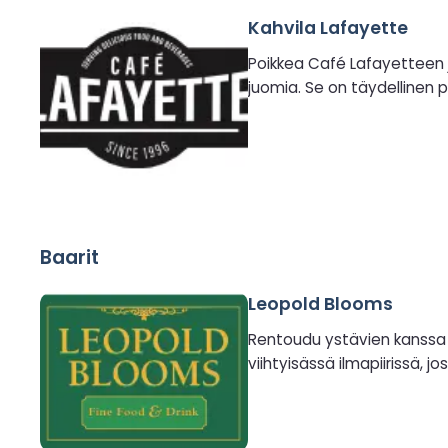
Kahvila Lafayette
Poikkea Café Lafayetteen ja
juomia. Se on täydellinen p
Baarit
Leopold Blooms
Rentoudu ystävien kanssa Le
viihtyisässä ilmapiirissä, 