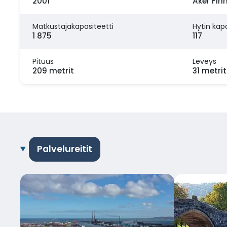
2001
Aker Fin
Matkustajakapasiteetti
Hytin kapa
1 875
117
Pituus
Leveys
209 metrit
31 metrit
Palvelureitit