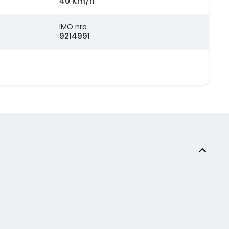
40 Km/h
IMO nro
9214991