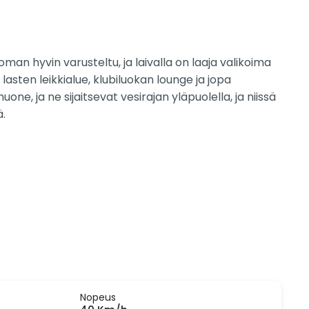
man hyvin varusteltu, ja laivalla on laaja valikoima
asten leikkialue, klubiluokan lounge ja jopa
uone, ja ne sijaitsevat vesirajan yläpuolella, ja niissä
ä.
Nopeus