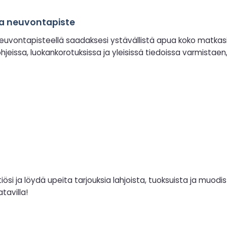
a neuvontapiste
euvontapisteellä saadaksesi ystävällistä apua koko matkasi
jeissa, luokankorotuksissa ja yleisissä tiedoissa varmistaen,
si ja löydä upeita tarjouksia lahjoista, tuoksuista ja muodist
tavilla!