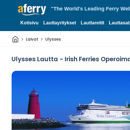
"The World's Leading Ferry Web
Kotisivu
Lauttayritykset
Lauttareitit
Lauttasa
Kotiin
Laivat
Ulysses
Ulysses Lautta - Irish Ferries Operoim