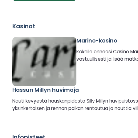
Kasinot
Marino-kasino
Kokeile onneasi Casino Mar
vastuullisesti ja lisää matk
Hassun Millyn huvimaja
Nauti kevyestä hauskanpidosta Silly Millyn huvipuistossa
yksinkertaisen ja rennon paikan rentoutua ja nauttia v
Infopisteet