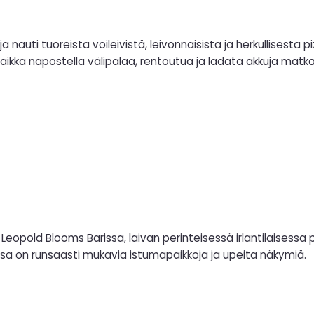
 nauti tuoreista voileivistä, leivonnaisista ja herkullisesta 
aikka napostella välipalaa, rentoutua ja ladata akkuja matka
opold Blooms Barissa, laivan perinteisessä irlantilaisessa p
jossa on runsaasti mukavia istumapaikkoja ja upeita näkymiä.