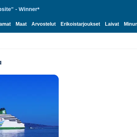
site" - Winner*
tamat
Maat
Arvostelut
Erikoistarjoukset
Laivat
Minun
a