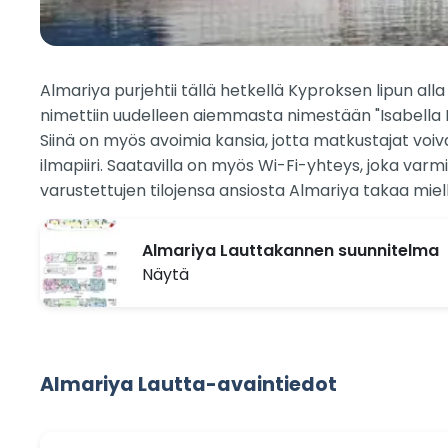
Almariya purjehtii tällä hetkellä Kyproksen lipun a
nimettiin uudelleen aiemmasta nimestään "Isabella I
Siinä on myös avoimia kansia, jotta matkustajat voiva
ilmapiiri. Saatavilla on myös Wi-Fi-yhteys, joka va
varustettujen tilojensa ansiosta Almariya takaa miel
Almariya Lauttakannen suunnitelma
Näytä
Almariya Lautta-avaintiedot