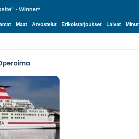
site" - Winner*
tamat
Maat
Arvostelut
Erikoistarjoukset
Laivat
Minun
 Operoima