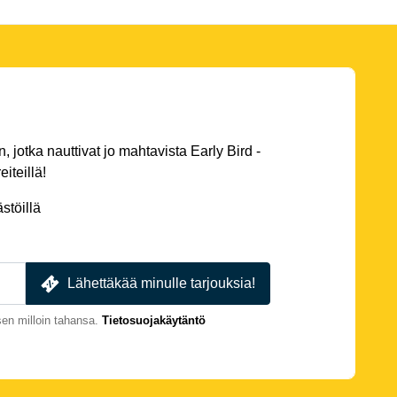
 jotka nauttivat jo mahtavista Early Bird -
eiteillä!
stöillä
Lähettäkää minulle tarjouksia!
en milloin tahansa.
Tietosuojakäytäntö