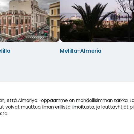
illa
Melilla-Almeria
 että Almariya -oppaamme on mahdollisimman tarkka. Laivan 
voivat muuttua ilman erillistä ilmoitusta, ja lauttayhtiöt p
sta.