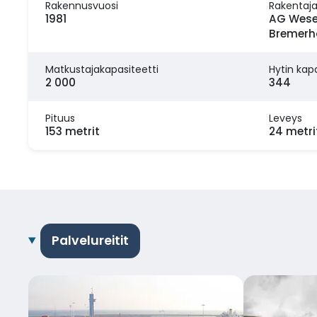
Rakennusvuosi
Rakentaj
1981
AG Wese
Bremerh
Matkustajakapasiteetti
Hytin kapa
2 000
344
Pituus
Leveys
153 metrit
24 metri
Palvelureitit