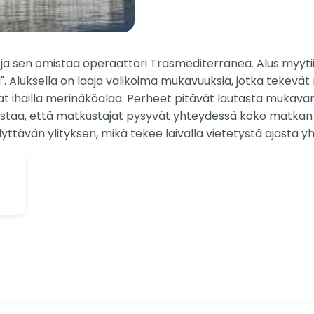
lla ja sen omistaa operaattori Trasmediterranea. Alus myy
". Aluksella on laaja valikoima mukavuuksia, jotka tekevä
t ihailla merinäköalaa. Perheet pitävät lautasta mukavana,
rmistaa, että matkustajat pysyvät yhteydessä koko matkan 
lyttävän ylityksen, mikä tekee laivalla vietetystä ajasta y