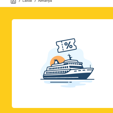
Laivat
Almariya