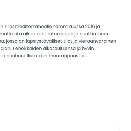
tiin Trasmediterranealle tammikuussa 2016 ja
t matkasta aikaa rentoutumiseen ja nauttimiseen.
 jossa on lapsiystävälliset tilat ja vieraanvarainen
ajan. Tehokkaiden aikataulujensa ja hyvin
htä nautinnollista kuin määränpäästäsi.