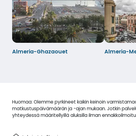
Almeria-Ghazaouet
Almeria-Mel
Huomaa: Olemme pyrkineet kaikin keinoin varmistamaan,
matkustuspäivämäärän ja -ajan mukaan. Jotkin palvelut 
yhteydessä määritellyillä aluksilla ilman ennakkoilmoitu
Kotiin