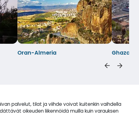
Oran-Almeria
Ghazaoue
palvelut, tilat ja viihde voivat kuitenkin vaihdella
idättävät oikeuden liikennöidä muilla kuin varauksen