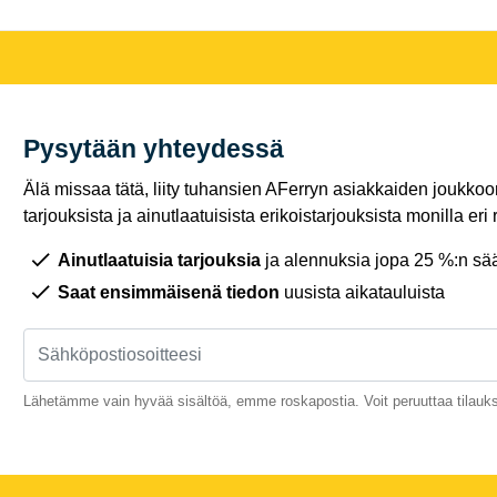
Pysytään yhteydessä
Älä missaa tätä, liity tuhansien AFerryn asiakkaiden joukkoon,
tarjouksista ja ainutlaatuisista erikoistarjouksista monilla eri r
Ainutlaatuisia tarjouksia
ja alennuksia jopa 25 %:n sää
Saat ensimmäisenä tiedon
uusista aikatauluista
Lähetämme vain hyvää sisältöä, emme roskapostia. Voit peruuttaa tilauks