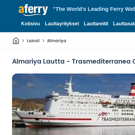
"The World's Leading Ferry Web
Kotisivu
Lauttayritykset
Lauttareitit
Lauttasa
Kotiin
Laivat
Almariya
Almariya Lautta - Trasmediterranea