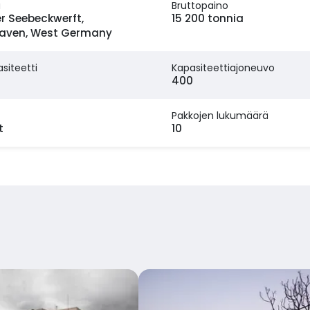
a
Bruttopaino
r Seebeckwerft,
15 200 tonnia
aven, West Germany
siteetti
Kapasiteettiajoneuvo
400
Pakkojen lukumäärä
t
10