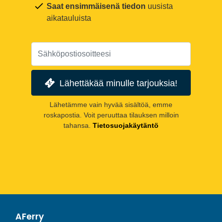
Saat ensimmäisenä tiedon
uusista
aikatauluista
Lähettäkää minulle tarjouksia!
Lähetämme vain hyvää sisältöä, emme
roskapostia. Voit peruuttaa tilauksen milloin
tahansa.
Tietosuojakäytäntö
AFerry