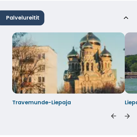
Palvelureitit
Travemunde-Liepaja
Lie