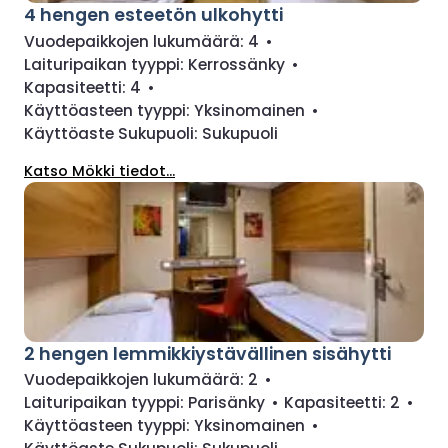
4 hengen esteetön ulkohytti
Vuodepaikkojen lukumäärä:
4
•
Laituripaikan tyyppi:
Kerrossänky
•
Kapasiteetti:
4
•
Käyttöasteen tyyppi:
Yksinomainen
•
Käyttöaste Sukupuoli:
Sukupuoli
Katso Mökki tiedot...
2 hengen lemmikkiystävällinen sisähytti
Vuodepaikkojen lukumäärä:
2
•
Laituripaikan tyyppi:
Parisänky
•
Kapasiteetti:
2
•
Käyttöasteen tyyppi:
Yksinomainen
•