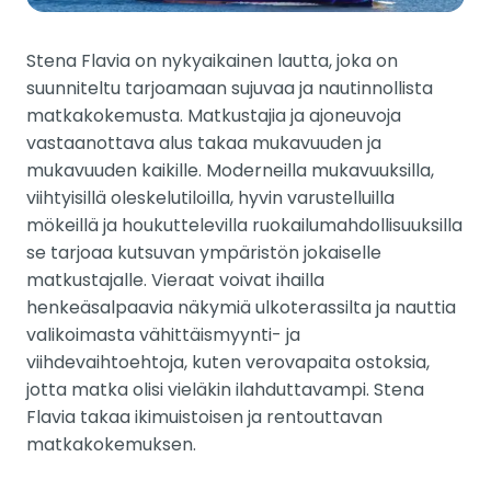
Stena Flavia on nykyaikainen lautta, joka on
suunniteltu tarjoamaan sujuvaa ja nautinnollista
matkakokemusta. Matkustajia ja ajoneuvoja
vastaanottava alus takaa mukavuuden ja
mukavuuden kaikille. Moderneilla mukavuuksilla,
viihtyisillä oleskelutiloilla, hyvin varustelluilla
mökeillä ja houkuttelevilla ruokailumahdollisuuksilla
se tarjoaa kutsuvan ympäristön jokaiselle
matkustajalle. Vieraat voivat ihailla
henkeäsalpaavia näkymiä ulkoterassilta ja nauttia
valikoimasta vähittäismyynti- ja
viihdevaihtoehtoja, kuten verovapaita ostoksia,
jotta matka olisi vieläkin ilahduttavampi. Stena
Flavia takaa ikimuistoisen ja rentouttavan
matkakokemuksen.