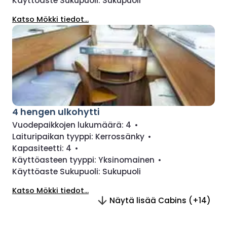
Käyttöaste Sukupuoli:
Sukupuoli
Katso Mökki tiedot...
4 hengen ulkohytti
Vuodepaikkojen lukumäärä:
4
•
Laituripaikan tyyppi:
Kerrossänky
•
Kapasiteetti:
4
•
Käyttöasteen tyyppi:
Yksinomainen
•
Käyttöaste Sukupuoli:
Sukupuoli
Katso Mökki tiedot...
Näytä lisää Cabins (+14)