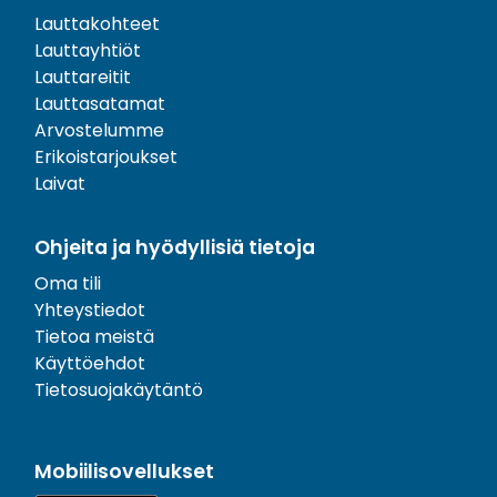
Lauttakohteet
Lauttayhtiöt
Lauttareitit
Lauttasatamat
Arvostelumme
Erikoistarjoukset
Laivat
Ohjeita ja hyödyllisiä tietoja
Oma tili
Yhteystiedot
Tietoa meistä
Käyttöehdot
Tietosuojakäytäntö
Mobiilisovellukset