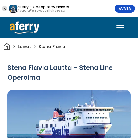
aFerry - Cheap ferry tickets
AVATA
Avaa aFerry-sovelluksessa
Kotiin
Laivat
Stena Flavia
Stena Flavia Lautta - Stena Line
Operoima