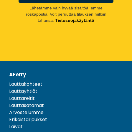
Lähetämme vain hyvää sisältöä, emme
roskapostia. Voit peruuttaa tilauksen milloin
tahansa.
Tietosuojakäytäntö
AFerry
Lauttakohteet
Lauttayhtiöt
Lauttareitit
Lauttasatamat
Arvostelumme
Erikoistarjoukset
Laivat