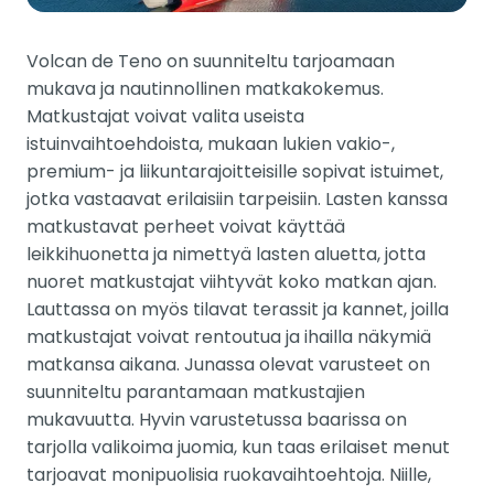
Volcan de Teno on suunniteltu tarjoamaan
mukava ja nautinnollinen matkakokemus.
Matkustajat voivat valita useista
istuinvaihtoehdoista, mukaan lukien vakio-,
premium- ja liikuntarajoitteisille sopivat istuimet,
jotka vastaavat erilaisiin tarpeisiin. Lasten kanssa
matkustavat perheet voivat käyttää
leikkihuonetta ja nimettyä lasten aluetta, jotta
nuoret matkustajat viihtyvät koko matkan ajan.
Lauttassa on myös tilavat terassit ja kannet, joilla
matkustajat voivat rentoutua ja ihailla näkymiä
matkansa aikana. Junassa olevat varusteet on
suunniteltu parantamaan matkustajien
mukavuutta. Hyvin varustetussa baarissa on
tarjolla valikoima juomia, kun taas erilaiset menut
tarjoavat monipuolisia ruokavaihtoehtoja. Niille,