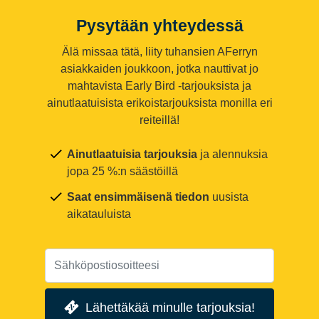
Pysytään yhteydessä
Älä missaa tätä, liity tuhansien AFerryn
asiakkaiden joukkoon, jotka nauttivat jo
mahtavista Early Bird -tarjouksista ja
ainutlaatuisista erikoistarjouksista monilla eri
reiteillä!
Ainutlaatuisia tarjouksia
ja alennuksia
jopa 25 %:n säästöillä
Saat ensimmäisenä tiedon
uusista
aikatauluista
Lähettäkää minulle tarjouksia!