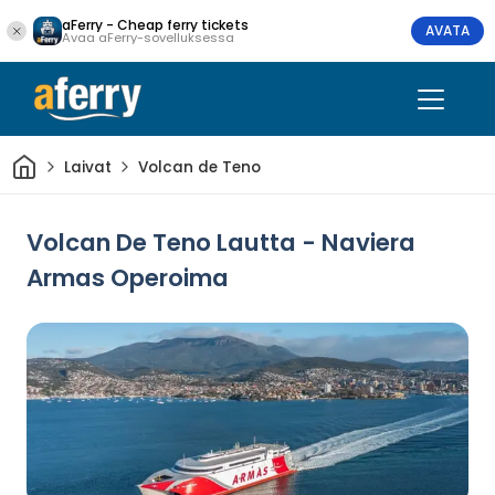
aFerry - Cheap ferry tickets
AVATA
Avaa aFerry-sovelluksessa
Kotiin
Laivat
Volcan de Teno
Volcan De Teno Lautta - Naviera
Armas Operoima