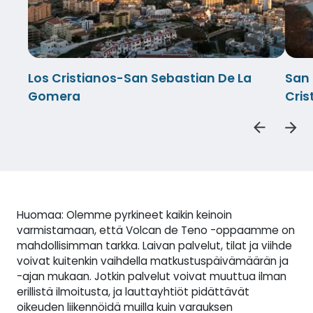
Los Cristianos-San Sebastian De La
San 
Gomera
Cris
Huomaa: Olemme pyrkineet kaikin keinoin
varmistamaan, että Volcan de Teno -oppaamme on
mahdollisimman tarkka. Laivan palvelut, tilat ja viihde
voivat kuitenkin vaihdella matkustuspäivämäärän ja
-ajan mukaan. Jotkin palvelut voivat muuttua ilman
erillistä ilmoitusta, ja lauttayhtiöt pidättävät
oikeuden liikennöidä muilla kuin varauksen