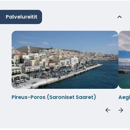
Palvelureitit
Pireus-Poros (Saroniset Saaret)
Aegi