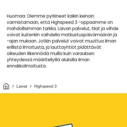
Huomaa: Olemme pyrkineet kaikin keinoin
varmistamaan, että Highspeed 3 -oppaamme on
mahdollisimman tarkka. Laivan palvelut, tilat ja viihde
voivat kuitenkin vaihdella matkustuspäivämäärän ja
-ajan mukaan. Jotkin palvelut voivat muuttua ilman
erillistä ilmoitusta, ja lauttayhtiöt pidättävät
oikeuden liikennöidä muilla kuin varauksen
yhteydessä määritellyillä aluksilla ilman
ennakkoilmoitusta.
Kotiin
Laivat
Highspeed 3