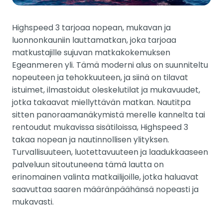
Highspeed 3 tarjoaa nopean, mukavan ja
luonnonkauniin lauttamatkan, joka tarjoaa
matkustajille sujuvan matkakokemuksen
Egeanmeren yli. Tämä moderni alus on suunniteltu
nopeuteen ja tehokkuuteen, ja siinä on tilavat
istuimet, ilmastoidut oleskelutilat ja mukavuudet,
jotka takaavat miellyttävän matkan. Nautitpa
sitten panoraamanäkymistä merelle kannelta tai
rentoudut mukavissa sisätiloissa, Highspeed 3
takaa nopean ja nautinnollisen ylityksen.
Turvallisuuteen, luotettavuuteen ja laadukkaaseen
palveluun sitoutuneena tämä lautta on
erinomainen valinta matkailijoille, jotka haluavat
saavuttaa saaren määränpäähänsä nopeasti ja
mukavasti.