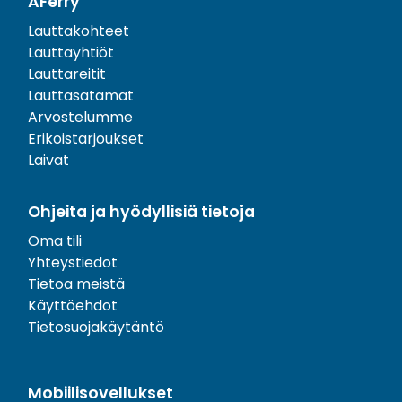
AFerry
Lauttakohteet
Lauttayhtiöt
Lauttareitit
Lauttasatamat
Arvostelumme
Erikoistarjoukset
Laivat
Ohjeita ja hyödyllisiä tietoja
Oma tili
Yhteystiedot
Tietoa meistä
Käyttöehdot
Tietosuojakäytäntö
Mobiilisovellukset