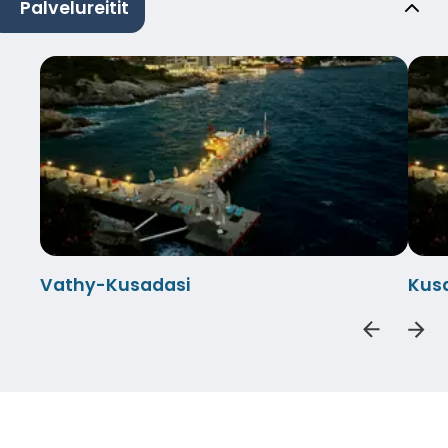
Palvelureitit
Vathy-Kusadasi
Kus