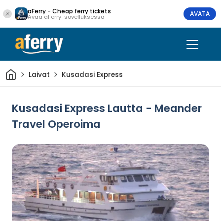
aFerry - Cheap ferry tickets
AVATA
Avaa aFerry-sovelluksessa
Kotiin
Laivat
Kusadasi Express
Kusadasi Express Lautta - Meander
Travel Operoima