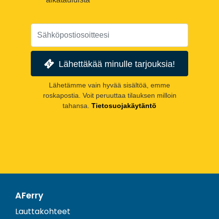
Lähettäkää minulle tarjouksia!
Lähetämme vain hyvää sisältöä, emme
roskapostia. Voit peruuttaa tilauksen milloin
tahansa.
Tietosuojakäytäntö
AFerry
Lauttakohteet