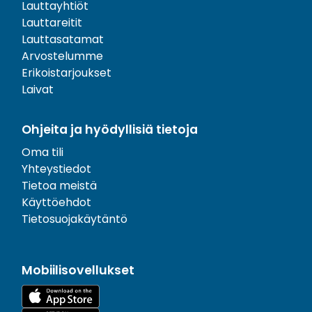
Lauttayhtiöt
Lauttareitit
Lauttasatamat
Arvostelumme
Erikoistarjoukset
Laivat
Ohjeita ja hyödyllisiä tietoja
Oma tili
Yhteystiedot
Tietoa meistä
Käyttöehdot
Tietosuojakäytäntö
Mobiilisovellukset