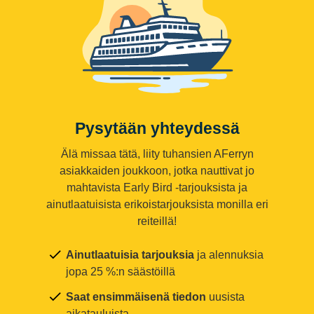
Pysytään yhteydessä
Älä missaa tätä, liity tuhansien AFerryn
asiakkaiden joukkoon, jotka nauttivat jo
mahtavista Early Bird -tarjouksista ja
ainutlaatuisista erikoistarjouksista monilla eri
reiteillä!
Ainutlaatuisia tarjouksia
ja alennuksia
jopa 25 %:n säästöillä
Saat ensimmäisenä tiedon
uusista
aikatauluista