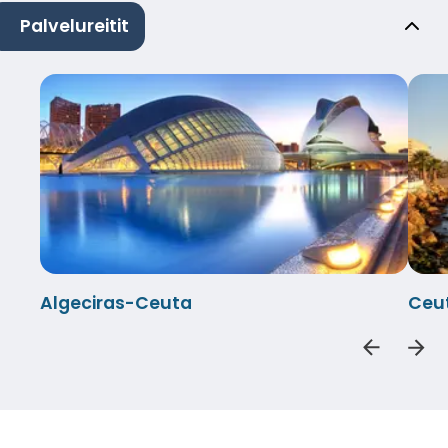
Palvelureitit
Algeciras-Ceuta
Ceu