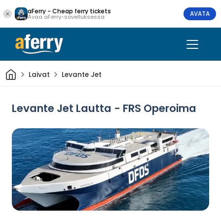
aFerry - Cheap ferry tickets
AVATA
Avaa aFerry-sovelluksessa
Kotiin
Laivat
Levante Jet
Levante Jet Lautta - FRS Operoima