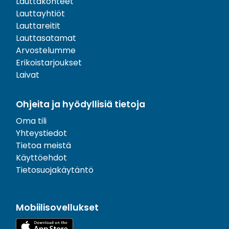
Lauttakohteet
Lauttayhtiöt
Lauttareitit
Lauttasatamat
Arvostelumme
Erikoistarjoukset
Laivat
Ohjeita ja hyödyllisiä tietoja
Oma tili
Yhteystiedot
Tietoa meistä
Käyttöehdot
Tietosuojakäytäntö
Mobiilisovellukset