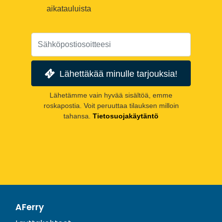
aikatauluista
Lähettäkää minulle tarjouksia!
Lähetämme vain hyvää sisältöä, emme
roskapostia. Voit peruuttaa tilauksen milloin
tahansa.
Tietosuojakäytäntö
AFerry