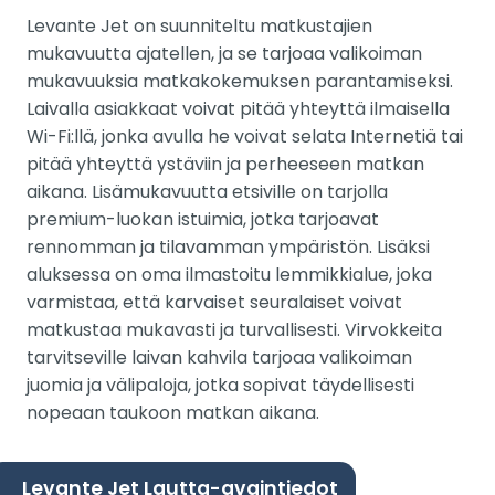
Levante Jet on suunniteltu matkustajien
mukavuutta ajatellen, ja se tarjoaa valikoiman
mukavuuksia matkakokemuksen parantamiseksi.
Laivalla asiakkaat voivat pitää yhteyttä ilmaisella
Wi-Fi:llä, jonka avulla he voivat selata Internetiä tai
pitää yhteyttä ystäviin ja perheeseen matkan
aikana. Lisämukavuutta etsiville on tarjolla
premium-luokan istuimia, jotka tarjoavat
rennomman ja tilavamman ympäristön. Lisäksi
aluksessa on oma ilmastoitu lemmikkialue, joka
varmistaa, että karvaiset seuralaiset voivat
matkustaa mukavasti ja turvallisesti. Virvokkeita
tarvitseville laivan kahvila tarjoaa valikoiman
juomia ja välipaloja, jotka sopivat täydellisesti
nopeaan taukoon matkan aikana.
Levante Jet Lautta-avaintiedot