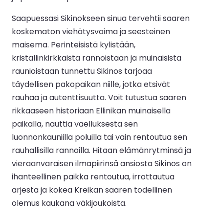
Saapuessasi Sikinokseen sinua tervehtii saaren
koskematon viehätysvoima ja seesteinen
maisema. Perinteisistä kylistään,
kristallinkirkkaista rannoistaan ja muinaisista
raunioistaan tunnettu Sikinos tarjoaa
täydellisen pakopaikan niille, jotka etsivät
rauhaa ja autenttisuutta. Voit tutustua saaren
rikkaaseen historiaan Ellinikan muinaisella
paikalla, nauttia vaelluksesta sen
luonnonkauniilla poluilla tai vain rentoutua sen
rauhallisilla rannoilla. Hitaan elämänrytminsä ja
vieraanvaraisen ilmapiirinsä ansiosta Sikinos on
ihanteellinen paikka rentoutua, irrottautua
arjesta ja kokea Kreikan saaren todellinen
olemus kaukana väkijoukoista.