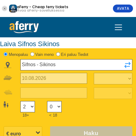
aFerry - Cheap ferry tickets
AVATA
Avaa aFerry-sovelluksessa
Laiva Sifnos Sikinos
Menopaluu
Vain meno
Eri paluu Tiedot
18+
< 18
Haku