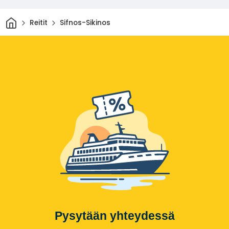
Kotiin
Reitit
Sifnos-Sikinos
Pysytään yhteydessä