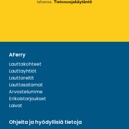
tahansa.
Tietosuojakäytäntö
AFerry
Lauttakohteet
Lauttayhtiöt
Lauttareitit
Lauttasatamat
Arvostelumme
Erikoistarjoukset
Laivat
Ohjeita ja hyödyllisiä tietoja