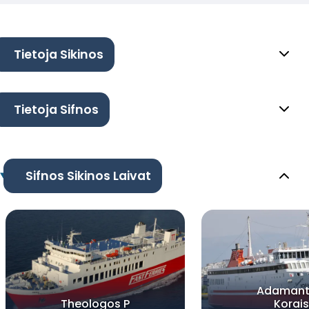
Tietoja Sikinos
Tietoja Sifnos
Sifnos Sikinos Laivat
Adamant
Theologos P
Korais