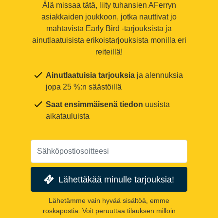
Älä missaa tätä, liity tuhansien AFerryn
asiakkaiden joukkoon, jotka nauttivat jo
mahtavista Early Bird -tarjouksista ja
ainutlaatuisista erikoistarjouksista monilla eri
reiteillä!
Ainutlaatuisia tarjouksia
ja alennuksia
jopa 25 %:n säästöillä
Saat ensimmäisenä tiedon
uusista
aikatauluista
Lähettäkää minulle tarjouksia!
Lähetämme vain hyvää sisältöä, emme
roskapostia. Voit peruuttaa tilauksen milloin