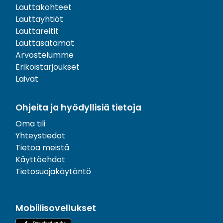
Lauttakohteet
Lauttayhtiöt
Lauttareitit
Lauttasatamat
Arvostelumme
Erikoistarjoukset
Laivat
Ohjeita ja hyödyllisiä tietoja
Oma tili
Yhteystiedot
Tietoa meistä
Käyttöehdot
Tietosuojakäytäntö
Mobiilisovellukset