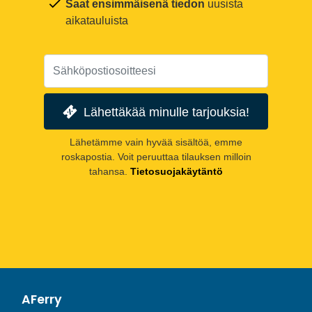
Saat ensimmäisenä tiedon
uusista
aikatauluista
Lähettäkää minulle tarjouksia!
Lähetämme vain hyvää sisältöä, emme
roskapostia. Voit peruuttaa tilauksen milloin
tahansa.
Tietosuojakäytäntö
AFerry