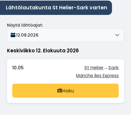
Lähtölautakunta St Helier-Sark varten
Näytä lähtöajat
:
12.08.2026
Keskiviikko 12. Elokuuta 2026
10.05
St Helier
→
Sark
Manche Iles Express
Haku