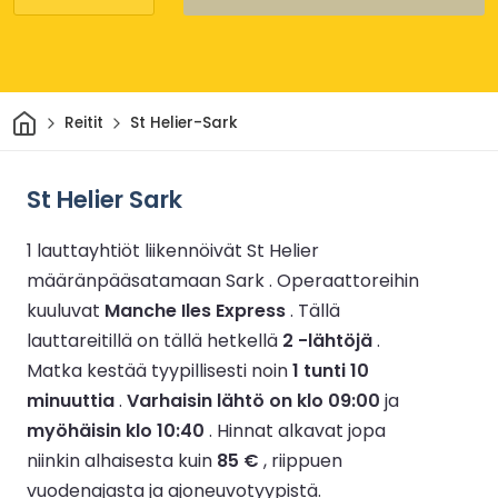
Kotiin
Reitit
St Helier-Sark
St Helier Sark
1 lauttayhtiöt liikennöivät St Helier
määränpääsatamaan Sark .
Operaattoreihin
kuuluvat
Manche Iles Express
.
Tällä
lauttareitillä on tällä hetkellä
2 -lähtöjä
.
Matka kestää tyypillisesti noin
1 tunti 10
minuuttia
.
Varhaisin lähtö on klo 09:00
ja
myöhäisin klo 10:40
.
Hinnat alkavat jopa
niinkin alhaisesta kuin
85 €
, riippuen
vuodenajasta ja ajoneuvotyypistä.