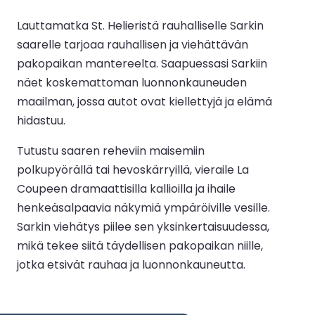
Lauttamatka St. Helieristä rauhalliselle Sarkin
saarelle tarjoaa rauhallisen ja viehättävän
pakopaikan mantereelta. Saapuessasi Sarkiin
näet koskemattoman luonnonkauneuden
maailman, jossa autot ovat kiellettyjä ja elämä
hidastuu.
Tutustu saaren reheviin maisemiin
polkupyörällä tai hevoskärryillä, vieraile La
Coupeen dramaattisilla kallioilla ja ihaile
henkeäsalpaavia näkymiä ympäröiville vesille.
Sarkin viehätys piilee sen yksinkertaisuudessa,
mikä tekee siitä täydellisen pakopaikan niille,
jotka etsivät rauhaa ja luonnonkauneutta.