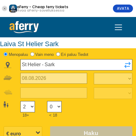
aFerry - Cheap ferry tickets
AVATA
Avaa aFerry-sovelluksessa
Laiva St Helier Sark
Menopaluu
Vain meno
Eri paluu Tiedot
18+
< 18
Haku