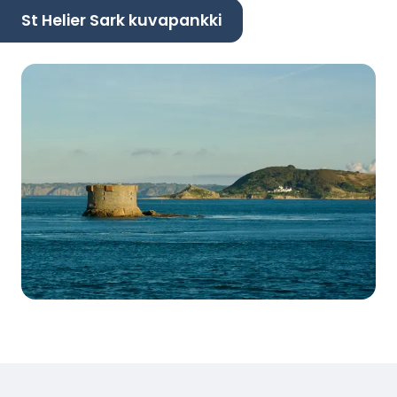
St Helier Sark kuvapankki