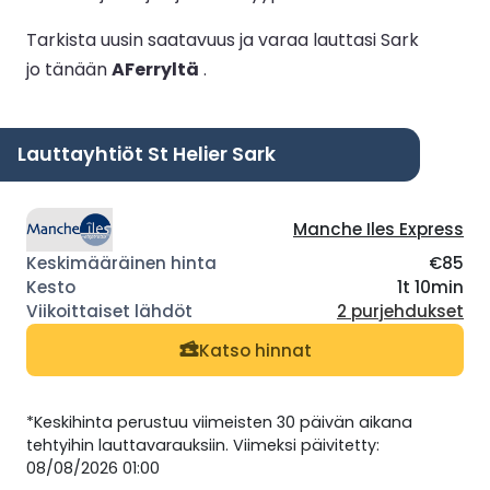
Tarkista uusin saatavuus ja varaa lauttasi Sark
jo tänään
AFerryltä
.
Lauttayhtiöt St Helier Sark
Manche Iles Express
€85
1t 10min
2 purjehdukset
Katso hinnat
*Keskihinta perustuu viimeisten 30 päivän aikana
tehtyihin lauttavarauksiin. Viimeksi päivitetty:
08/08/2026 01:00