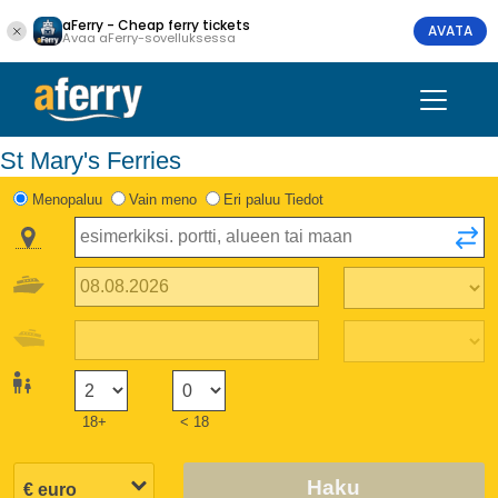
aFerry - Cheap ferry tickets
AVATA
Avaa aFerry-sovelluksessa
St Mary's Ferries
Menopaluu
Vain meno
Eri paluu Tiedot
18+
< 18
Haku