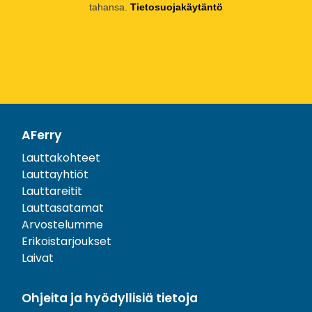
tahansa.
Tietosuojakäytäntö
AFerry
Lauttakohteet
Lauttayhtiöt
Lauttareitit
Lauttasatamat
Arvostelumme
Erikoistarjoukset
Laivat
Ohjeita ja hyödyllisiä tietoja