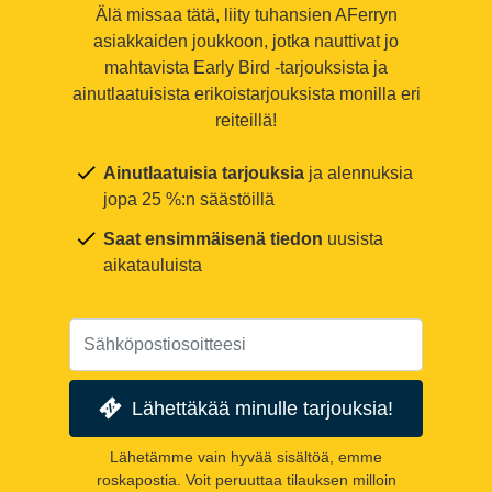
Älä missaa tätä, liity tuhansien AFerryn
asiakkaiden joukkoon, jotka nauttivat jo
mahtavista Early Bird -tarjouksista ja
ainutlaatuisista erikoistarjouksista monilla eri
reiteillä!
Ainutlaatuisia tarjouksia
ja alennuksia
jopa 25 %:n säästöillä
Saat ensimmäisenä tiedon
uusista
aikatauluista
Lähettäkää minulle tarjouksia!
Lähetämme vain hyvää sisältöä, emme
roskapostia. Voit peruuttaa tilauksen milloin