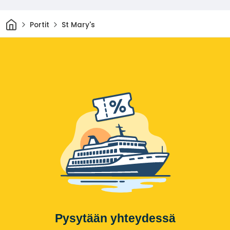
Kotiin
Portit
St Mary's
Pysytään yhteydessä