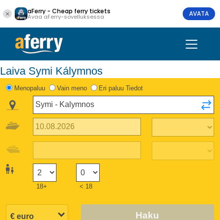
aFerry - Cheap ferry tickets
AVATA
Avaa aFerry-sovelluksessa
Laiva Symi Kálymnos
Menopaluu
Vain meno
Eri paluu Tiedot
18+
< 18
Haku