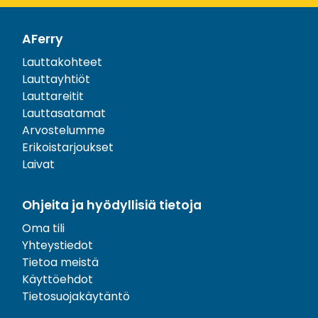
AFerry
Lauttakohteet
Lauttayhtiöt
Lauttareitit
Lauttasatamat
Arvostelumme
Erikoistarjoukset
Laivat
Ohjeita ja hyödyllisiä tietoja
Oma tili
Yhteystiedot
Tietoa meistä
Käyttöehdot
Tietosuojakäytäntö