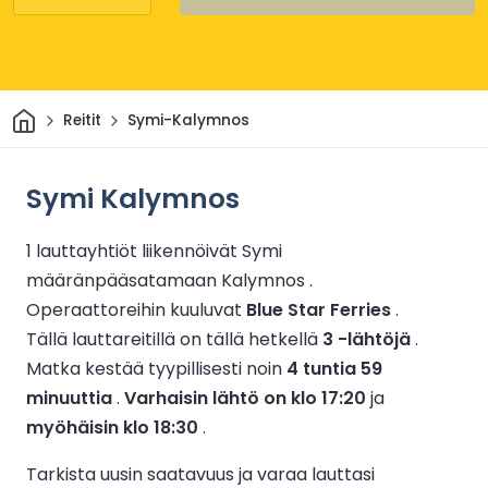
Kotiin
Reitit
Symi-Kalymnos
Symi Kalymnos
1 lauttayhtiöt liikennöivät Symi
määränpääsatamaan Kalymnos .
Operaattoreihin kuuluvat
Blue Star Ferries
.
Tällä lauttareitillä on tällä hetkellä
3 -lähtöjä
.
Matka kestää tyypillisesti noin
4 tuntia 59
minuuttia
.
Varhaisin lähtö on klo 17:20
ja
myöhäisin klo 18:30
.
Tarkista uusin saatavuus ja varaa lauttasi