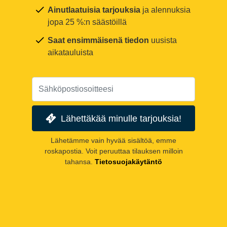
Ainutlaatuisia tarjouksia
ja alennuksia
jopa 25 %:n säästöillä
Saat ensimmäisenä tiedon
uusista
aikatauluista
Lähettäkää minulle tarjouksia!
Lähetämme vain hyvää sisältöä, emme
roskapostia. Voit peruuttaa tilauksen milloin
tahansa.
Tietosuojakäytäntö