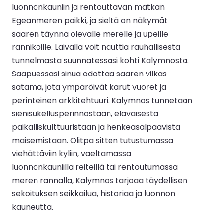
luonnonkauniin ja rentouttavan matkan
Egeanmeren poikki, ja sieltä on näkymät
saaren täynnä olevalle merelle ja upeille
rannikoille. Laivalla voit nauttia rauhallisesta
tunnelmasta suunnatessasi kohti Kalymnosta.
Saapuessasi sinua odottaa saaren vilkas
satama, jota ympäröivät karut vuoret ja
perinteinen arkkitehtuuri. Kalymnos tunnetaan
sienisukellusperinnöstään, eläväisestä
paikalliskulttuuristaan ja henkeäsalpaavista
maisemistaan. Olitpa sitten tutustumassa
viehättäviin kyliin, vaeltamassa
luonnonkauniilla reiteillä tai rentoutumassa
meren rannalla, Kalymnos tarjoaa täydellisen
sekoituksen seikkailua, historiaa ja luonnon
kauneutta.