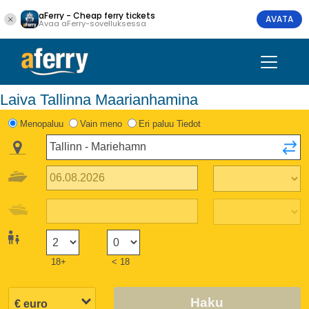
aFerry - Cheap ferry tickets
AVATA
Avaa aFerry-sovelluksessa
Laiva Tallinna Maarianhamina
Menopaluu
Vain meno
Eri paluu Tiedot
18+
< 18
Haku