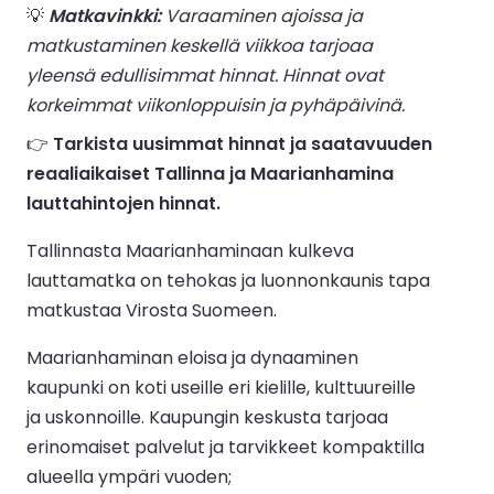
💡
Matkavinkki:
Varaaminen ajoissa ja
matkustaminen keskellä viikkoa tarjoaa
yleensä edullisimmat hinnat. Hinnat ovat
korkeimmat viikonloppuisin ja pyhäpäivinä.
👉
Tarkista uusimmat hinnat ja saatavuuden
reaaliaikaiset Tallinna ja Maarianhamina
lauttahintojen hinnat.
Tallinnasta Maarianhaminaan kulkeva
lauttamatka on tehokas ja luonnonkaunis tapa
matkustaa Virosta Suomeen.
Maarianhaminan eloisa ja dynaaminen
kaupunki on koti useille eri kielille, kulttuureille
ja uskonnoille. Kaupungin keskusta tarjoaa
erinomaiset palvelut ja tarvikkeet kompaktilla
alueella ympäri vuoden;