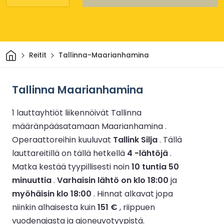
Kotiin
Reitit
Tallinna-Maarianhamina
Tallinna Maarianhamina
1 lauttayhtiöt liikennöivät Tallinna
määränpääsatamaan Maarianhamina .
Operaattoreihin kuuluvat
Tallink Silja
.
Tällä
lauttareitillä on tällä hetkellä
4 -lähtöjä
.
Matka kestää tyypillisesti noin
10 tuntia 50
minuuttia
.
Varhaisin lähtö on klo 18:00
ja
myöhäisin klo 18:00
.
Hinnat alkavat jopa
niinkin alhaisesta kuin
151 €
, riippuen
vuodenajasta ja ajoneuvotyypistä.