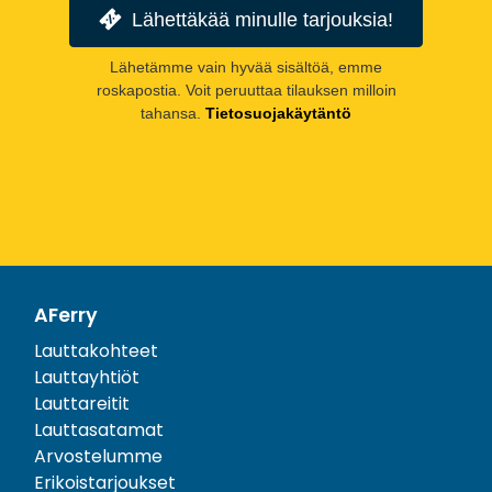
Lähettäkää minulle tarjouksia!
Lähetämme vain hyvää sisältöä, emme
roskapostia. Voit peruuttaa tilauksen milloin
tahansa.
Tietosuojakäytäntö
AFerry
Lauttakohteet
Lauttayhtiöt
Lauttareitit
Lauttasatamat
Arvostelumme
Erikoistarjoukset