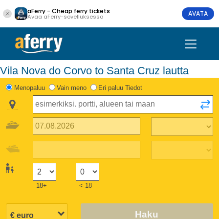
aFerry - Cheap ferry tickets
AVATA
Avaa aFerry-sovelluksessa
Vila Nova do Corvo to Santa Cruz lautta
Menopaluu
Vain meno
Eri paluu Tiedot
18+
< 18
Haku