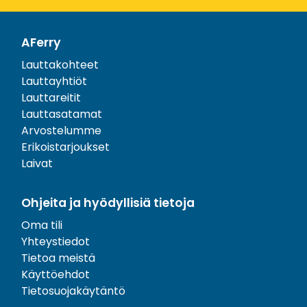
AFerry
Lauttakohteet
Lauttayhtiöt
Lauttareitit
Lauttasatamat
Arvostelumme
Erikoistarjoukset
Laivat
Ohjeita ja hyödyllisiä tietoja
Oma tili
Yhteystiedot
Tietoa meistä
Käyttöehdot
Tietosuojakäytäntö