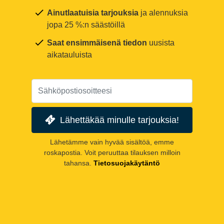
Ainutlaatuisia tarjouksia
ja alennuksia
jopa 25 %:n säästöillä
Saat ensimmäisenä tiedon
uusista
aikatauluista
Lähettäkää minulle tarjouksia!
Lähetämme vain hyvää sisältöä, emme
roskapostia. Voit peruuttaa tilauksen milloin
tahansa.
Tietosuojakäytäntö