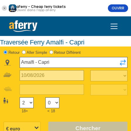
aFerry - Cheap ferry tickets
OUVRIR
Ouvrir dans l'app aFerry
Traversée Ferry Amalfi - Capri
Retour
Aller Simple
Retour Différent
18+
< 18
Chercher