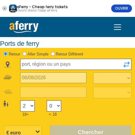
aFerry - Cheap ferry tickets
OUVRIR
Ouvrir dans l'app aFerry
Ports de ferry
Retour
Aller Simple
Retour Différent
18+
< 18
Chercher