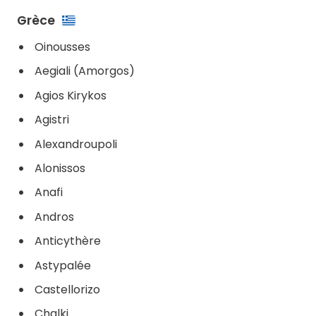
Grèce
Oinousses
Aegiali (Amorgos)
Agios Kirykos
Agistri
Alexandroupoli
Alonissos
Anafi
Andros
Anticythère
Astypalée
Castellorizo
Chalki