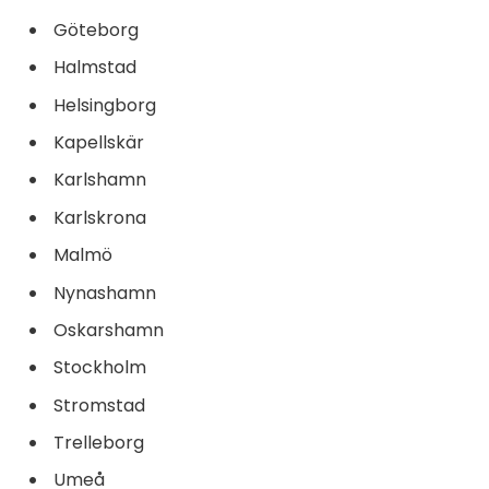
Göteborg
Halmstad
Helsingborg
Kapellskär
Karlshamn
Karlskrona
Malmö
Nynashamn
Oskarshamn
Stockholm
Stromstad
Trelleborg
Umeå