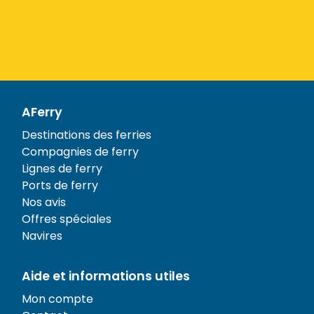
AFerry
Destinations des ferries
Compagnies de ferry
Lignes de ferry
Ports de ferry
Nos avis
Offres spéciales
Navires
Aide et informations utiles
Mon compte