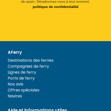
de spam. Désabonnez-vous à tout moment.
politique de confidentialité
AFerry
Destinations des ferries
Compagnies de ferry
Lignes de ferry
Ports de ferry
Nos avis
Offres spéciales
Navires
Aide et informations utiles