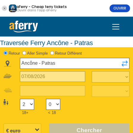
aFerry - Cheap ferry tickets
OUVRIR
Ouvrir dans l'app aFerry
Traversée Ferry Ancône - Patras
Retour
Aller Simple
Retour Différent
18+
< 18
Chercher